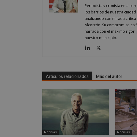
Periodista y cronista en alcor
los barrios de nuestra ciudad 
Nombre
Nombre
analizando con mirada crítica 
Nombre
__gpi
__Secure-
Alcorcón. Su compromiso es fi
ROLLOUT_TOKEN
narrada con el máximo rigor, 
test_cookie
ttwid
nuestro municipio.
OAID
IDE
_ga_MP6BJ9ENMQ
iutk
Artículos relacionados
Más del autor
_ga
YSC
__gads
VISITOR_INFO1_LIV
__eoi
Noticias
Noticias