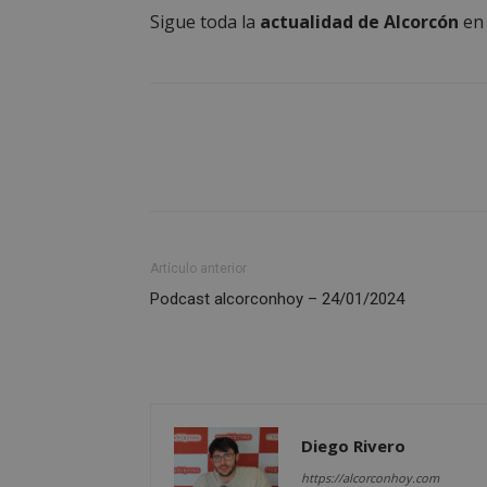
Sigue toda la
actualidad de Alcorcón
e
sp_landing
VISITOR_PRIVACY
sp_t
Artículo anterior
Podcast alcorconhoy – 24/01/2024
__cf_bm
CookieScriptConse
Diego Rivero
https://alcorconhoy.com