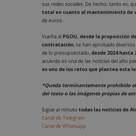
sus redes sociales. De hecho, tanto es, q
total en cuanto al mantenimiento de v
de euros.
Vuelta al
PGOU, desde la proposición d
Cooki
contratación
, se han aprobado diversos 
de lo presupuestado,
desde 2024 hasta 
acuerdo es una de las noticias del año p
Las cookies estricta
la gestión de cuenta
es uno de los retos que plantea esta l
Nombre
*Queda terminantemente prohibido el 
PHPSESSID
del texto o las imágenes propias de est
Sigue al minuto
todas las noticias de A
Canal de Telegram
Canal de Whatsapp
AWSALBCORS