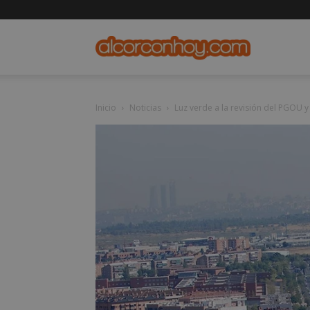
alcorconho
Inicio
Noticias
Luz verde a la revisión del PGOU y 