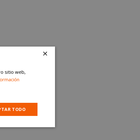
×
ro sitio web,
formación
PTAR TODO
Cookies no
clasificadas