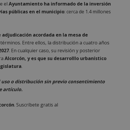
ue el
Ayuntamiento ha informado de la inversión
ías públicas en el municipio
: cerca de 1.4 millones
e adjudicación acordada en la mesa de
es estrictamente necesarias
Cookies de rendimiento
Cookies de prefer
términos. Entre ellos, la distribución a cuatro años
Cookies de funcionalidad
Cookies no clasificadas
2027
. En cualquier caso, su revisión y posterior
ara
Alcorcón, y es que su desarrolllo urbanístico
mente necesarias permiten la funcionalidad principal del sitio web, como el inicio d
s. El sitio web no se puede utilizar correctamente sin las cookies estrictamente nece
egislatura
.
Proveedor
/
Vencimiento
Descripción
Dominio
uso o distribución sin previo consentimiento
Sesión
Cookie generada por aplicaciones
PHP.net
lenguaje PHP. Este es un identifi
e artículo.
alcorconhoy.com
general que se utiliza para mante
de sesión del usuario. Normalm
generado al azar, la forma en qu
lcorcón
. Suscríbete gratis al
específico del sitio, pero un bue
mantener un estado de inicio de 
usuario entre páginas.
1 semana
Para un soporte continuo de adh
Amazon.com
de uso de CORS después de la act
Inc.
Chromium, estamos creando cook
embed.bsky.app