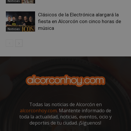
Noticias
Clásicos de la Electrónica alargará la
AWSALBCORS
1 semana
Amazon.com
Inc.
fiesta en Alcorcón con cinco horas de
embed.bsky.app
música
Noticias
Todas las noticias de Alcorcón en
alcorconhoy.com
. Mantente informado de
sp_landing
23 horas 59
Spotify Inc.
toda la actualidad, noticias, eventos, ocio y
minutos
.spotify.com
deportes de tu ciudad. ¡Síguenos!