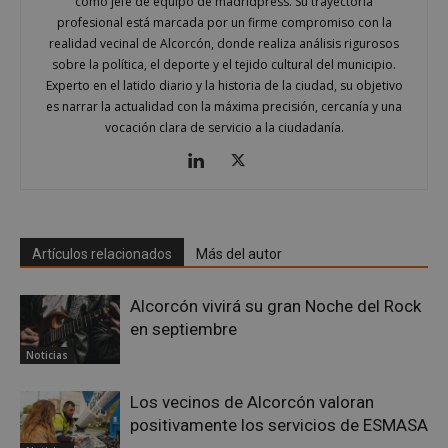
como jefe de equipo de madridpress. Su trayectoria
El sitio web no se puede utilizar correctamente sin
las cookies estrictamente necesarias.
profesional está marcada por un firme compromiso con la
realidad vecinal de Alcorcón, donde realiza análisis rigurosos
Proveedor
/
Nombre
Vencimient
sobre la política, el deporte y el tejido cultural del municipio.
Dominio
Experto en el latido diario y la historia de la ciudad, su objetivo
PHPSESSID
Sesión
PHP.net
es narrar la actualidad con la máxima precisión, cercanía y una
alcorconhoy.com
vocación clara de servicio a la ciudadanía.
Artículos relacionados
Más del autor
Alcorcón vivirá su gran Noche del Rock
en septiembre
Noticias
Google
Privacy Policy
Los vecinos de Alcorcón valoran
positivamente los servicios de ESMASA