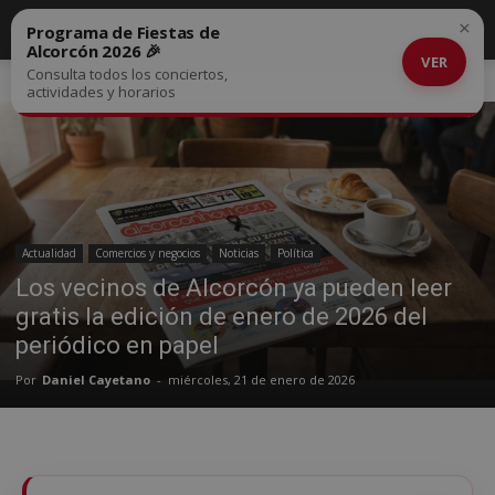
×
Programa de Fiestas de
Alcorcón 2026 🎉
VER
Consulta todos los conciertos,
Inicio
Actualidad
actividades y horarios
Actualidad
Comercios y negocios
Noticias
Política
Los vecinos de Alcorcón ya pueden leer
gratis la edición de enero de 2026 del
periódico en papel
Por
Daniel Cayetano
-
miércoles, 21 de enero de 2026