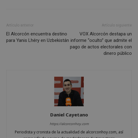
Cookies de
Cookies de
preferencias
funcionalidad
Artículo anterior
Artículo siguiente
El Alcorcón encuentra destino
VOX Alcorcón destapa un
Cookies no clasificadas
para Yanis Lhéry en Uzbekistán
informe “oculto” que admite el
pago de actos electorales con
dinero público
Cookies estrictamente necesarias
Cookies de rendimiento
Cookies de preferencias
Cookies de funcionalidad
Cookies no clasificadas
Daniel Cayetano
https://alcorconhoy.com
Las cookies estrictamente necesarias permiten la
funcionalidad principal del sitio web, como el
Periodista y cronista de la actualidad de alcorconhoy.com, así
inicio de sesión de usuario y la gestión de cuentas.