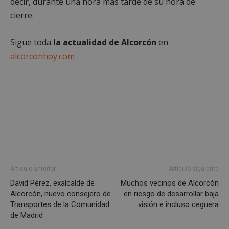
decir, durante una hora más tarde de su hora de
necesarias
cierre.
Sigue toda
la actualidad de Alcorcón
en
Cookies de
Cookies de
preferencias
funcionalidad
alcorconhoy.com
Cookies no clasificadas
Cookies estrictamente necesarias
Artículo anterior
Artículo siguiente
Cookies de rendimiento
David Pérez, exalcalde de
Muchos vecinos de Alcorcón
Alcorcón, nuevo consejero de
en riesgo de desarrollar baja
Cookies de preferencias
Transportes de la Comunidad
visión e incluso ceguera
Cookies de funcionalidad
de Madrid
Cookies no clasificadas