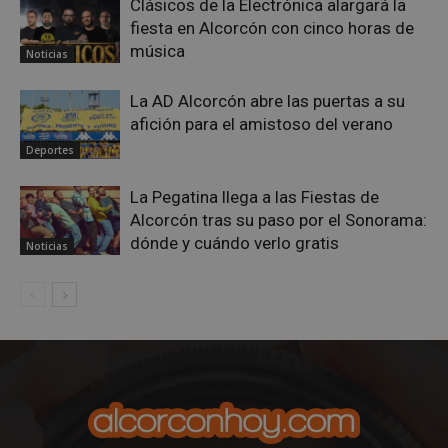
Clásicos de la Electrónica alargará la
Privacy Policy
fiesta en Alcorcón con cinco horas de
música
Noticias
La AD Alcorcón abre las puertas a su
afición para el amistoso del verano
AWSALBCORS
1 semana
Amazon.com
Inc.
Deportes
embed.bsky.app
La Pegatina llega a las Fiestas de
Alcorcón tras su paso por el Sonorama:
dónde y cuándo verlo gratis
Noticias