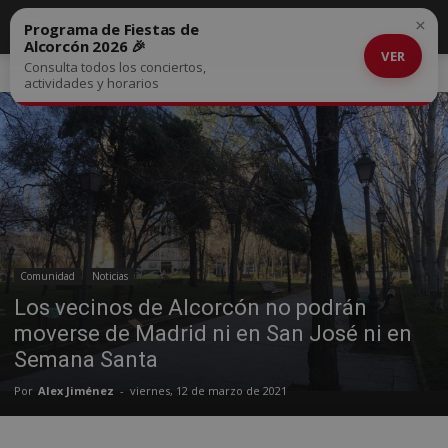
×
Programa de Fiestas de
Alcorcón 2026 🎉
VER
Consulta todos los conciertos,
Inicio
Comunidad
actividades y horarios
Comunidad
Noticias
Los vecinos de Alcorcón no podrán
moverse de Madrid ni en San José ni en
Semana Santa
Por
Alex Jiménez
-
viernes, 12 de marzo de 2021