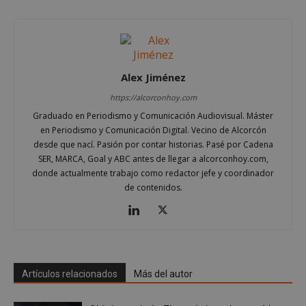
Las cookies estrictamente necesarias permiten la
funcionalidad principal del sitio web, como el
inicio de sesión de usuario y la gestión de cuentas.
El sitio web no se puede utilizar correctamente sin
las cookies estrictamente necesarias.
Alex Jiménez
Proveedor
/
Nombre
Vencimient
Dominio
https://alcorconhoy.com
PHPSESSID
Sesión
PHP.net
Graduado en Periodismo y Comunicación Audiovisual. Máster
alcorconhoy.com
en Periodismo y Comunicación Digital. Vecino de Alcorcón
desde que nací. Pasión por contar historias. Pasé por Cadena
SER, MARCA, Goal y ABC antes de llegar a alcorconhoy.com,
donde actualmente trabajo como redactor jefe y coordinador
de contenidos.
Artículos relacionados
Más del autor
Google