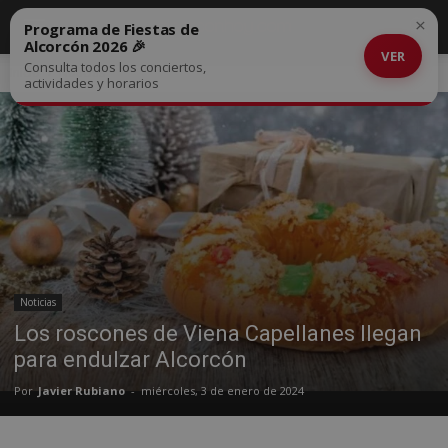
×
Programa de Fiestas de
Alcorcón 2026 🎉
VER
Consulta todos los conciertos,
Inicio
Noticias
actividades y horarios
Noticias
Los roscones de Viena Capellanes llegan
para endulzar Alcorcón
Por
Javier Rubiano
-
miércoles, 3 de enero de 2024