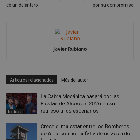
El sitio web no se puede utilizar correctamente sin
de un delantero
por su compromiso
las cookies estrictamente necesarias.
Proveedor
/
Nombre
Vencimient
Dominio
PHPSESSID
Sesión
PHP.net
alcorconhoy.com
Javier Rubiano
Artículos relacionados
Más del autor
La Cabra Mecánica pasará por las
Fiestas de Alcorcón 2026 en su
regreso a los escenarios
Noticias
Google
Privacy Policy
Crece el malestar entre los Bomberos
de Alcorcón por la falta de un acuerdo