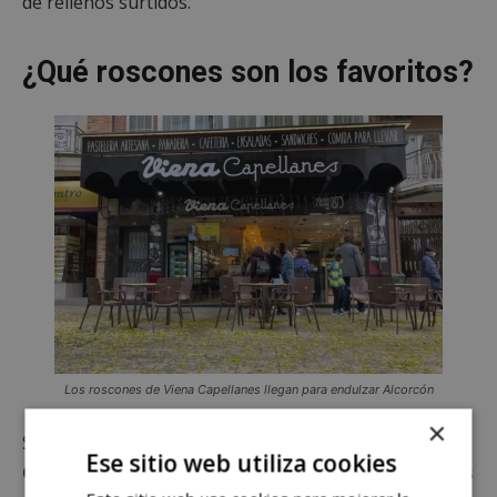
de rellenos surtidos.
¿Qué roscones son los favoritos?
Los roscones de Viena Capellanes llegan para endulzar Alcorcón
×
Según los datos proporcionados por
Viena
Ese sitio web utiliza cookies
Capellanes
, los madrileños prefieren los sabores más