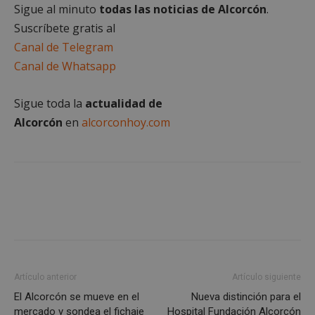
Sigue al minuto
todas las noticias de Alcorcón
.
Cookies de
Cookies de
preferencias
funcionalidad
Suscríbete gratis al
Canal de Telegram
Canal de Whatsapp
Cookies no clasificadas
Sigue toda la
actualidad de
Alcorcón
en
alcorconhoy.com
Cookies estrictamente necesarias
Cookies de rendimiento
Cookies de preferencias
Cookies de funcionalidad
Cookies no clasificadas
Artículo anterior
Artículo siguiente
Las cookies estrictamente necesarias permiten la
funcionalidad principal del sitio web, como el
El Alcorcón se mueve en el
Nueva distinción para el
inicio de sesión de usuario y la gestión de cuentas.
mercado y sondea el fichaje
Hospital Fundación Alcorcón