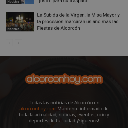
“justo” para su traspaso
Noticias
La Subida de la Virgen, la Misa Mayor y
AWSALBCORS
1 semana
Amazon.com
Inc.
la procesión marcarán un año más las
embed.bsky.app
Fiestas de Alcorcón
Noticias
Todas las noticias de Alcorcón en
alcorconhoy.com
. Mantente informado de
sp_landing
23 horas 59
Spotify Inc.
toda la actualidad, noticias, eventos, ocio y
minutos
.spotify.com
deportes de tu ciudad. ¡Síguenos!