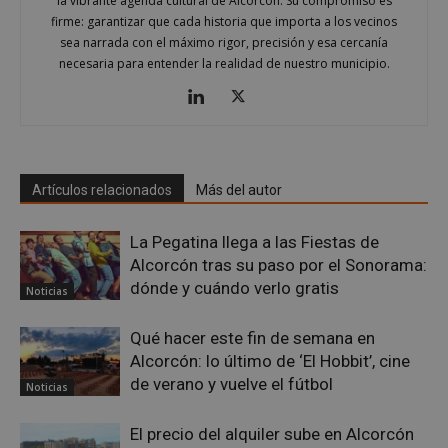
la vibrante agenda cultural de Alcorcón. Su compromiso es
firme: garantizar que cada historia que importa a los vecinos
sea narrada con el máximo rigor, precisión y esa cercanía
necesaria para entender la realidad de nuestro municipio.
Google
Privacy Policy
Artículos relacionados
Más del autor
La Pegatina llega a las Fiestas de
AWSALBCORS
1 semana
Amazon.com
Inc.
Alcorcón tras su paso por el Sonorama:
embed.bsky.app
dónde y cuándo verlo gratis
Noticias
Qué hacer este fin de semana en
Alcorcón: lo último de ‘El Hobbit’, cine
de verano y vuelve el fútbol
Noticias
El precio del alquiler sube en Alcorcón