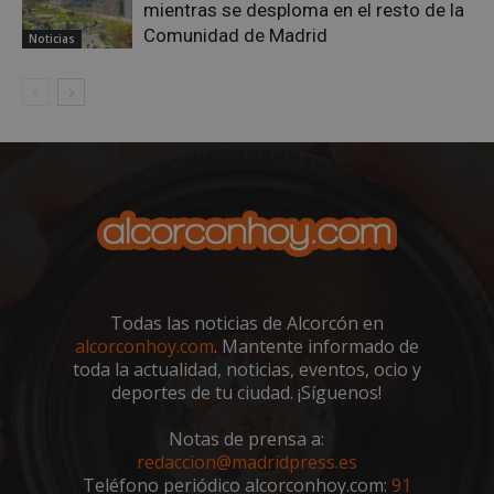
mientras se desploma en el resto de la
Comunidad de Madrid
Noticias
sp_landing
23 horas 59
Spotify Inc.
minutos
.spotify.com
Todas las noticias de Alcorcón en
alcorconhoy.com
. Mantente informado de
VISITOR_PRIVACY_METADATA
5 meses 4
YouTube
semanas
.youtube.com
toda la actualidad, noticias, eventos, ocio y
deportes de tu ciudad. ¡Síguenos!
Notas de prensa a:
redaccion@madridpress.es
Teléfono periódico alcorconhoy.com:
91