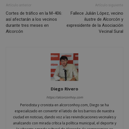
Artículo anterior
Artículo siguiente
Cookies de rendimiento
Cortes de tráfico en la M-406:
Fallece Julián López, vecino
Cookies de preferencias
así afectarán a los vecinos
ilustre de Alcorcón y
Cookies de funcionalidad
durante tres meses en
expresidente de la Asociación
Alcorcón
Vecinal Sural
Cookies no clasificadas
Las cookies estrictamente necesarias permiten la
funcionalidad principal del sitio web, como el
inicio de sesión de usuario y la gestión de cuentas.
El sitio web no se puede utilizar correctamente sin
las cookies estrictamente necesarias.
Proveedor
/
Nombre
Vencimient
Dominio
PHPSESSID
Sesión
PHP.net
alcorconhoy.com
Diego Rivero
https://alcorconhoy.com
Periodista y cronista en alcorconhoy.com, Diego se ha
especializado en convertir el latido de los barrios de nuestra
ciudad en noticias, dando voz a las reivindicaciones vecinales y
analizando con mirada crítica la política municipal, el deporte y