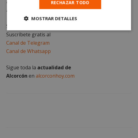
distribución sin previo consentimiento del texto o
RECHAZAR TODO
las imágenes propias de este artículo.
MOSTRAR DETALLES
Sigue al minuto
todas las noticias de Alcorcón
.
Cookies
Cookies de
Suscríbete gratis al
estrictamente
rendimiento
necesarias
Canal de Telegram
Canal de Whatsapp
Cookies de
Cookies de
Sigue toda la
actualidad de
preferencias
funcionalidad
Alcorcón
en
alcorconhoy.com
Cookies no clasificadas
Cookies estrictamente necesarias