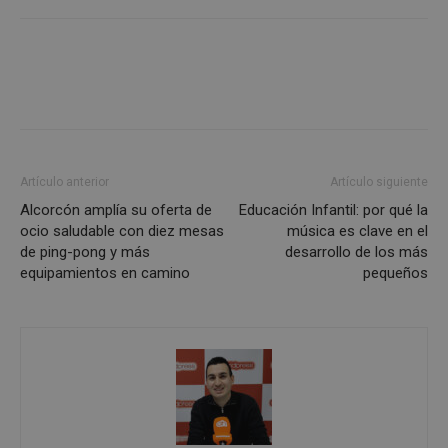
Cookies estrictamente necesarias
Cookies de rendimiento
Cookies de preferencias
Cookies de funcionalidad
Artículo anterior
Artículo siguiente
Cookies no clasificadas
Alcorcón amplía su oferta de
Educación Infantil: por qué la
Las cookies estrictamente necesarias permiten la
ocio saludable con diez mesas
música es clave en el
funcionalidad principal del sitio web, como el
de ping-pong y más
desarrollo de los más
inicio de sesión de usuario y la gestión de cuentas.
equipamientos en camino
pequeños
El sitio web no se puede utilizar correctamente sin
las cookies estrictamente necesarias.
Proveedor
/
Nombre
Vencimient
Dominio
PHPSESSID
Sesión
PHP.net
alcorconhoy.com