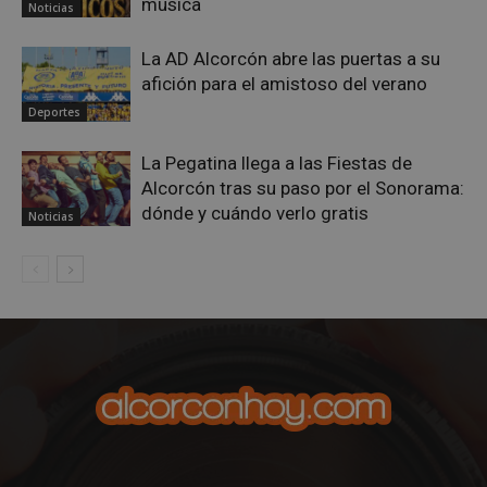
música
Noticias
La AD Alcorcón abre las puertas a su
afición para el amistoso del verano
Deportes
La Pegatina llega a las Fiestas de
Alcorcón tras su paso por el Sonorama:
dónde y cuándo verlo gratis
Noticias
sp_landing
23 horas 59
Spotify Inc.
minutos
.spotify.com
VISITOR_PRIVACY_METADATA
5 meses 4
YouTube
semanas
.youtube.com