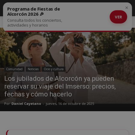
×
Programa de Fiestas de
Alcorcón 2026 🎉
VER
Consulta todos los conciertos,
Inicio
Comunidad
actividades y horarios
Comunidad
Noticias
Ocio y cultura
Los jubilados de Alcorcón ya pueden
reservar su viaje del Imserso: precios,
fechas y cómo hacerlo
Por
Daniel Cayetano
-
jueves, 16 de octubre de 2025