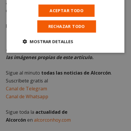
acreditación enviada por carta junto con su
documentación personal.
ACEPTAR TODO
Fotografía principal
: envato.
RECHAZAR TODO
*Queda terminantemente prohibido el uso o
MOSTRAR DETALLES
distribución sin previo consentimiento del texto o
Cookies
Cookies de
las imágenes propias de este artículo.
estrictamente
rendimiento
necesarias
Sigue al minuto
todas las noticias de Alcorcón
.
Suscríbete gratis al
Cookies de
Cookies de
Canal de Telegram
preferencias
funcionalidad
Canal de Whatsapp
Sigue toda la
actualidad de
Cookies no clasificadas
Alcorcón
en
alcorconhoy.com