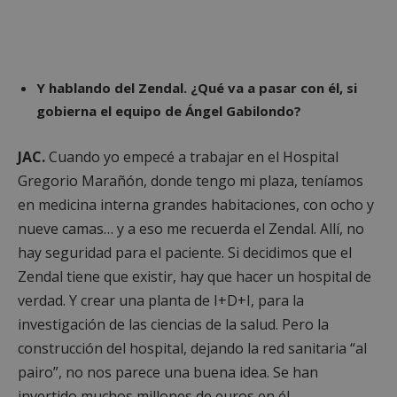
Y hablando del Zendal. ¿Qué va a pasar con él, si
gobierna el equipo de Ángel Gabilondo?
JAC.
Cuando yo empecé a trabajar en el Hospital
Gregorio Marañón, donde tengo mi plaza, teníamos
en medicina interna grandes habitaciones, con ocho y
sp_landing
23 horas 59
Spotify Inc.
nueve camas… y a eso me recuerda el Zendal. Allí, no
minutos
.spotify.com
hay seguridad para el paciente. Si decidimos que el
Zendal tiene que existir, hay que hacer un hospital de
verdad. Y crear una planta de I+D+I, para la
investigación de las ciencias de la salud. Pero la
construcción del hospital, dejando la red sanitaria “al
pairo”, no nos parece una buena idea. Se han
VISITOR_PRIVACY_METADATA
5 meses 4
YouTube
invertido muchos millones de euros en él.