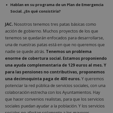
general es
del 
Hablan en su programa de un Plan de Emergencia
difícil.
IDE
1 año 4
Esta 
Google LLC
OAID
1 año
Asoc
OpenX
semanas
es
.doubleclick.net
Social. ¿En qué consistiría?
pla
Technologies Inc.
estab
publ
ads.alcorconhoy.com
por
ban
Doubl
para
JAC.
Nosotros tenemos tres patas básicas como
y llev
Regi
cabo
han
acción de gobierno. Muchos proyectos de los que
infor
anu
sobr
espe
tenemos se quedarán enfocados para desarrollarse,
el us
Seg
final 
info
una de nuestras patas está en que no queremos que
el sit
solo
y cua
ren
nadie se quede atrás.
Tenemos un problema
publi
en l
que e
enorme de cobertura social. Estamos proponiendo
orie
usuari
usu
haya 
una ayuda complementaria de 129 euros al mes. Y
coo
antes
orig
visita
para las pensiones no contributivas, proponemos
pued
sitio
para
una decimoquinta paga de 400 euros.
Y queremos
dom
iutk
5 meses 4
Recon
Issuu Inc.
semanas
dispo
.issuu.com
potenciar la red pública de servicios sociales, con una
_ga_MP6BJ9ENMQ
.alcorconhoy.com
1 año 1 mes
Goo
del u
Anal
los
colaboración estrecha con los Ayuntamientos. Hay
esta
docu
par
de Is
que hacer convenios realistas, para que los servicios
el e
se ha
sesi
sociales puedan ayudar a la población. Y los servicios
YSC
Sesión
YouT
Google LLC
_ga
1 año 1 mes
Est
Google LLC
sociales no afectan solamente a los mayores.
confi
.youtube.com