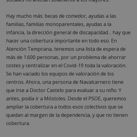
de c
.alcorconhoy.com
esta 
aso
para
Goo
rastre
Univ
Hay mucho más: becas de comedor, ayudas a las
vista
Anal
video
familias, familias monoparentales, ayudas a la
es 
incru
actu
infancia, la dirección general de discapacidad… hay que
sign
__gads
1 año 4
Esta 
Google LLC
serv
semanas
está
.alcorconhoy.com
hacer una cobertura importante en todo eso. En
anál
asoci
Goo
el ser
Atención Temprana, tenemos una lista de espera de
util
Doubl
coo
for
más de 1.600 personas, por un problema de ahorrar
util
Publi
dist
de Go
costes y centralizar en el Covid-19 toda la valoración.
usua
Su fin
asi
es la
Se han vaciado los equipos de valoración de los
núm
most
gen
centros. Ahora, una persona de Navalcarnero tiene
anunc
ale
el sit
co
que irse a Doctor Castelo para evaluar a su niño. Y
lo qu
iden
propi
de c
antes, podía ir a Móstoles. Desde el PSOE, queremos
pued
incl
obte
cada
ampliar la cobertura a todos esos colectivos que se
algun
de 
ingre
un s
quedan al margen de la dependencia, y que no tienen
util
VISITOR_INFO1_LIVE
5 meses 4
Yout
Google LLC
calc
cobertura.
semanas
estab
.youtube.com
dat
esta 
visi
para 
sesi