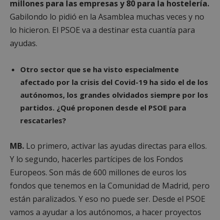
millones para las empresas y 80 para la hostelería.
Gabilondo lo pidió en la Asamblea muchas veces y no
lo hicieron. El PSOE va a destinar esta cuantía para
ayudas.
Cookies estrictamente necesarias
Otro sector que se ha visto especialmente
Cookies de rendimiento
afectado por la crisis del Covid-19 ha sido el de los
Cookies de preferencias
autónomos, los grandes olvidados siempre por los
Cookies de funcionalidad
partidos. ¿Qué proponen desde el PSOE para
Cookies no clasificadas
rescatarles?
Las cookies estrictamente necesarias permiten la
funcionalidad principal del sitio web, como el
MB.
Lo primero, activar las ayudas directas para ellos.
inicio de sesión de usuario y la gestión de cuentas.
El sitio web no se puede utilizar correctamente sin
Y lo segundo, hacerles partícipes de los Fondos
las cookies estrictamente necesarias.
Europeos. Son más de 600 millones de euros los
Proveedor
/
Nombre
Vencimient
fondos que tenemos en la Comunidad de Madrid, pero
Dominio
están paralizados. Y eso no puede ser. Desde el PSOE
PHPSESSID
Sesión
PHP.net
alcorconhoy.com
vamos a ayudar a los autónomos, a hacer proyectos