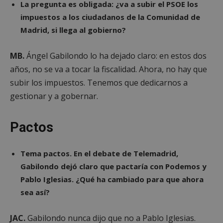
un
La pregunta es obligada: ¿va a subir el PSOE los
cam
segui
los 
de la
impuestos a los ciudadanos de la Comunidad de
de a
prefe
sitio
del u
Madrid, si llega al gobierno?
para 
__eoi
.alcorconhoy.com
5 meses 4
Esta
video
semanas
util
Yout
regi
MB.
Ángel Gabilondo lo ha dejado claro: en estos dos
incru
com
en los
del 
años, no se va a tocar la fiscalidad. Ahora, no hay que
tamb
inte
pued
con 
subir los impuestos. Tenemos que dedicarnos a
dete
web
si el 
a me
gestionar y a gobernar.
del s
exp
está
del 
utiliz
anal
versi
ren
Pactos
nuev
del 
antig
inter
Yout
Tema pactos. En el debate de Telemadrid,
Gabilondo dejó claro que pactaría con Podemos y
Pablo Iglesias. ¿Qué ha cambiado para que ahora
sea así?
JAC.
Gabilondo nunca dijo que no a Pablo Iglesias.