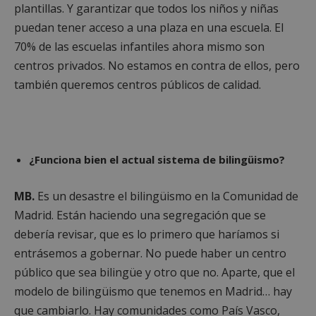
plantillas. Y garantizar que todos los niños y niñas
puedan tener acceso a una plaza en una escuela. El
70% de las escuelas infantiles ahora mismo son
__cf_bm
29 minutos
Cloudflare Inc.
58 segundo
.twitter.com
centros privados. No estamos en contra de ellos, pero
también queremos centros públicos de calidad.
¿Funciona bien el actual sistema de bilingüismo?
CookieScriptConsent
4 semanas 
CookieScript
MB.
Es un desastre el bilingüismo en la Comunidad de
días
alcorconhoy.com
Madrid. Están haciendo una segregación que se
debería revisar, que es lo primero que haríamos si
entrásemos a gobernar. No puede haber un centro
público que sea bilingüe y otro que no. Aparte, que el
modelo de bilingüismo que tenemos en Madrid… hay
que cambiarlo. Hay comunidades como País Vasco,