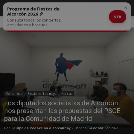
×
Programa de Fiestas de
Alcorcón 2026 🎉
VER
Consulta todos los conciertos,
Inicio
Comunidad
actividades y horarios
Comunidad
Elecciones 4 de mayo
Noticias
Los diputados socialistas de Alcorcón
nos presentan las propuestas del PSOE
para la Comunidad de Madrid
Por
Equipo de Redacción alcorconhoy
-
sábado, 24 de abril de 2021