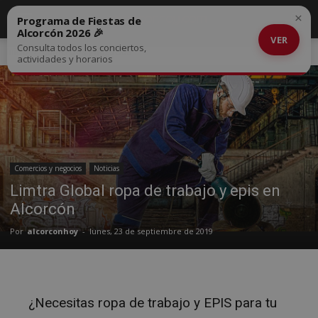
×
Programa de Fiestas de
Alcorcón 2026 🎉
VER
Consulta todos los conciertos,
Inicio
Comercios y negocios
actividades y horarios
Comercios y negocios
Noticias
Limtra Global ropa de trabajo y epis en
Alcorcón
Por
alcorconhoy
-
lunes, 23 de septiembre de 2019
¿Necesitas ropa de trabajo y EPIS para tu