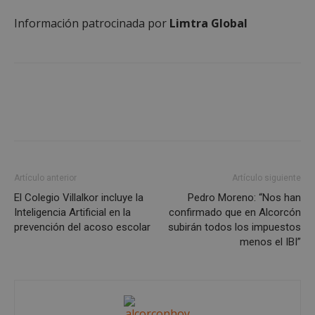
Cookies de rendimiento
Información patrocinada por
Limtra Global
Cookies de preferencias
Cookies de funcionalidad
Cookies no clasificadas
Las cookies estrictamente necesarias permiten la
funcionalidad principal del sitio web, como el
inicio de sesión de usuario y la gestión de cuentas.
El sitio web no se puede utilizar correctamente sin
las cookies estrictamente necesarias.
Proveedor
/
Nombre
Vencimient
Artículo anterior
Artículo siguiente
Dominio
El Colegio Villalkor incluye la
Pedro Moreno: “Nos han
PHPSESSID
Sesión
PHP.net
Inteligencia Artificial en la
confirmado que en Alcorcón
alcorconhoy.com
prevención del acoso escolar
subirán todos los impuestos
menos el IBI”