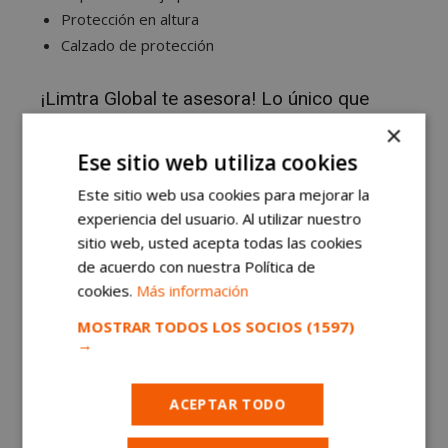
Protección en altura
Calzado de protección
¡Limtra Global te asesora! Lo único que
tienes que hacer es acercarte hoy mismo
×
por su tienda C/Mariana pineda 8.
Ese sitio web utiliza cookies
Este sitio web usa cookies para mejorar la
Sus servicios:
experiencia del usuario. Al utilizar nuestro
sitio web, usted acepta todas las cookies
Atención personalizada
de acuerdo con nuestra Política de
Personalización de prendas con distintos
cookies.
Más información
métodos (bordado,vinilo textil,sublimación y
MOSTRAR TODOS LOS SOCIOS
(1597)
serigrafía)
→
Reparto garantizado garantizando la entrega en
un tiempo máximo de 48 horas
ACEPTAR TODO
Gran stock de productos