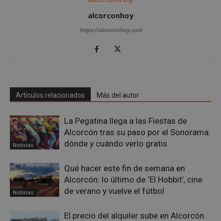
alcorconhoy
https://alcorconhoy.com
Google
Privacy Policy
Artículos relacionados
Más del autor
La Pegatina llega a las Fiestas de
AWSALBCORS
1 semana
Amazon.com
Inc.
Alcorcón tras su paso por el Sonorama:
embed.bsky.app
dónde y cuándo verlo gratis
Noticias
Qué hacer este fin de semana en
Alcorcón: lo último de ‘El Hobbit’, cine
de verano y vuelve el fútbol
Noticias
El precio del alquiler sube en Alcorcón