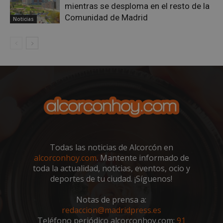
mientras se desploma en el resto de la
Comunidad de Madrid
Noticias
sp_landing
23 horas 59
Spotify Inc.
minutos
.spotify.com
Todas las noticias de Alcorcón en
alcorconhoy.com
. Mantente informado de
VISITOR_PRIVACY_METADATA
5 meses 4
YouTube
semanas
.youtube.com
toda la actualidad, noticias, eventos, ocio y
deportes de tu ciudad. ¡Síguenos!
Notas de prensa a:
redaccion@madridpress.es
Teléfono periódico alcorconhoy.com:
91