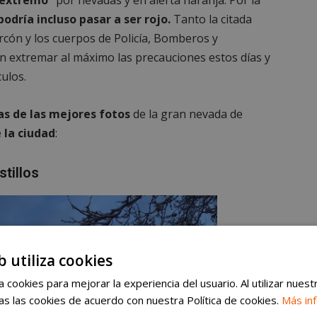
o extremo”
por nevadas y en alerta naranja. Por la
podría incluso pasar a ser rojo.
Tanto la citada
rcón y los cuerpos de Policía, Bomberos y
an extremar al máximo las precauciones estos días y
ulos.
as de las mejores fotos
de la gran nevada de
e la ciudad
:
stillos
b utiliza cookies
 cookies para mejorar la experiencia del usuario. Al utilizar nuest
s las cookies de acuerdo con nuestra Política de cookies.
Más in