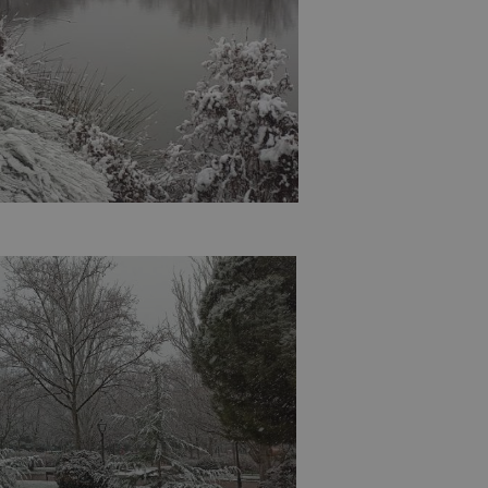
Sesión
Cookie generada por aplicaciones
PHP.net
lenguaje PHP. Este es un identifi
alcorconhoy.com
general que se utiliza para mante
de sesión del usuario. Normalm
generado al azar, la forma en qu
específico del sitio, pero un bue
mantener un estado de inicio de 
usuario entre páginas.
1 semana
Para un soporte continuo de adh
Amazon.com
de uso de CORS después de la act
Inc.
Chromium, estamos creando cook
embed.bsky.app
adicionales para cada una de esta
Google Privacy Policy
adherencia basadas en la duració
AWSALBCORS (ALB).
23 horas 59
Requerido para garantizar la func
Spotify Inc.
minutos
complemento Spotify integrado. 
.spotify.com
resultado ninguna funcionalidad e
_METADATA
5 meses 4
Esta cookie se utiliza para almace
YouTube
semanas
consentimiento del usuario y las
.youtube.com
privacidad para su interacción con 
datos sobre el consentimiento del
relación con diversas políticas y 
privacidad, asegurando que sus p
honradas en futuras sesiones.
1 año
Requerido para garantizar la func
Spotify Inc.
complemento Spotify integrado. 
.spotify.com
resultado ninguna funcionalidad e