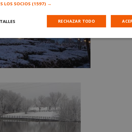
S LOS SOCIOS
(1597) →
TALLES
RECHAZAR TODO
ACE
Cookies de
Cookies de
Cookies de
e
rendimiento
preferencias
funcionalidad
es estrictamente necesarias
Cookies de rendimiento
Cookies de prefer
Cookies de funcionalidad
Cookies no clasificadas
mente necesarias permiten la funcionalidad principal del sitio web, como el inicio d
s. El sitio web no se puede utilizar correctamente sin las cookies estrictamente nece
Proveedor
/
Vencimiento
Descripción
Dominio