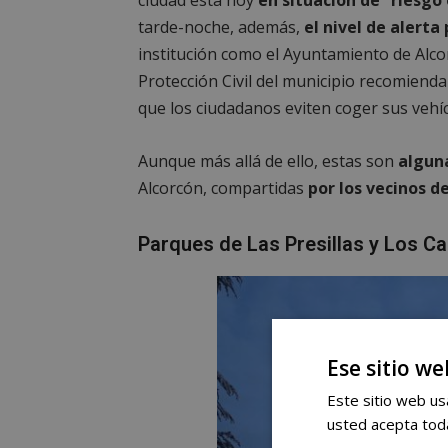
ciudad está hoy
en situación de “riesg
tarde-noche, además,
el nivel de alerta 
institución como el Ayuntamiento de Alco
Protección Civil del municipio recomiend
que los ciudadanos eviten coger sus vehíc
Aunque más allá de ello, estas son
algun
Alcorcón, compartidas
por los vecinos d
Parques de Las Presillas y Los Ca
Ese sitio we
Este sitio web usa
usted acepta toda