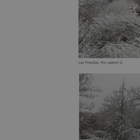
PHPSESSID
AWSALBCORS
Las Presillas. Por Juanmi G.
sp_landing
VISITOR_PRIVACY
sp_t