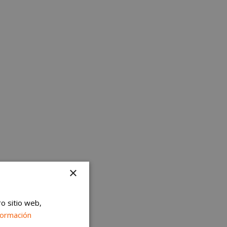
×
ro sitio web,
formación