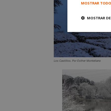
MOSTRAR TODO
MOSTRAR DE
Cookies
estrictament
necesarias
Los Castillos. Por Esther Montellano
Cooki
Las cookies estricta
la gestión de cuenta
Nombre