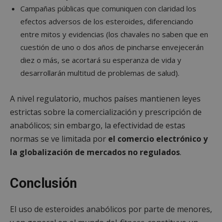
necesarias
Campañas públicas que comuniquen con claridad los
efectos adversos de los esteroides, diferenciando
entre mitos y evidencias (los chavales no saben que en
Cookies de
Cookies de
cuestión de uno o dos años de pincharse envejecerán
preferencias
funcionalidad
diez o más, se acortará su esperanza de vida y
desarrollarán multitud de problemas de salud).
Cookies no clasificadas
A nivel regulatorio, muchos países mantienen leyes
estrictas sobre la comercialización y prescripción de
anabólicos; sin embargo, la efectividad de estas
normas se ve limitada por
el comercio electrónico y
la globalización de mercados no regulados
.
Cookies estrictamente necesarias
Cookies de rendimiento
Conclusión
Cookies de preferencias
Cookies de funcionalidad
El uso de esteroides anabólicos por parte de menores,
Cookies no clasificadas