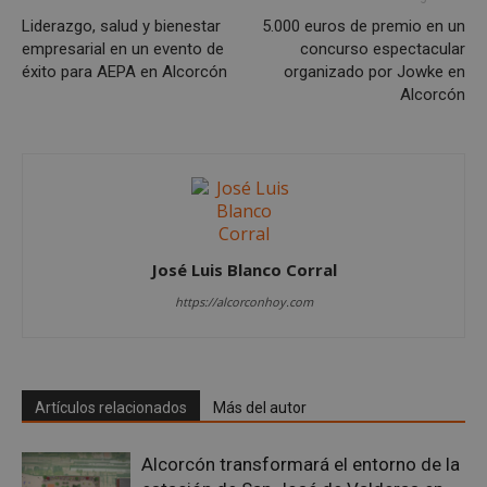
sp_landing
23 horas 59
Spotify Inc.
minutos
.spotify.com
Liderazgo, salud y bienestar
5.000 euros de premio en un
empresarial en un evento de
concurso espectacular
éxito para AEPA en Alcorcón
organizado por Jowke en
Alcorcón
VISITOR_PRIVACY_METADATA
5 meses 4
YouTube
semanas
.youtube.com
José Luis Blanco Corral
https://alcorconhoy.com
Artículos relacionados
Más del autor
Alcorcón transformará el entorno de la