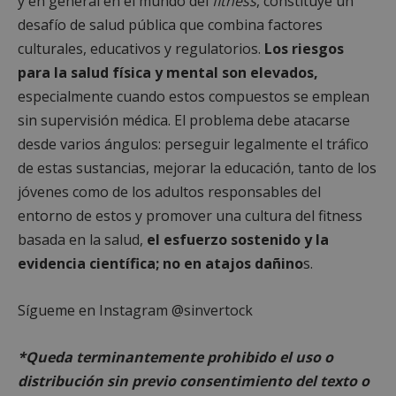
y en general en el mundo del
fitness
, constituye un
Las cookies estrictamente necesarias permiten la
desafío de salud pública que combina factores
funcionalidad principal del sitio web, como el
inicio de sesión de usuario y la gestión de cuentas.
culturales, educativos y regulatorios.
Los riesgos
El sitio web no se puede utilizar correctamente sin
para la salud física y mental son elevados,
las cookies estrictamente necesarias.
especialmente cuando estos compuestos se emplean
Proveedor
/
Nombre
Vencimient
Dominio
sin supervisión médica. El problema debe atacarse
PHPSESSID
Sesión
PHP.net
desde varios ángulos: perseguir legalmente el tráfico
alcorconhoy.com
de estas sustancias, mejorar la educación, tanto de los
jóvenes como de los adultos responsables del
entorno de estos y promover una cultura del fitness
basada en la salud,
el esfuerzo sostenido y la
evidencia científica; no en atajos dañino
s.
Sígueme en Instagram @sinvertock
*Queda terminantemente prohibido el uso o
distribución sin previo consentimiento del texto o
Google