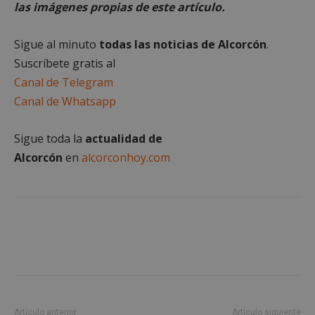
Privacy Policy
las imágenes propias de este artículo.
Sigue al minuto
todas las noticias de Alcorcón
.
Suscríbete gratis al
AWSALBCORS
1 semana
Canal de Telegram
Amazon.com
Inc.
Canal de Whatsapp
embed.bsky.app
Sigue toda la
actualidad de
Alcorcón
en
alcorconhoy.com
Artículo anterior
Artículo siguiente