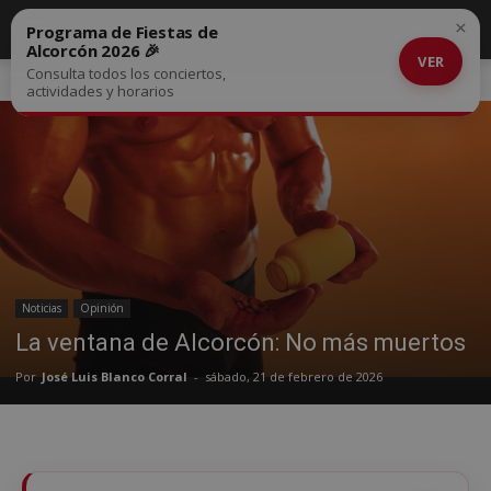
×
Programa de Fiestas de
Alcorcón 2026 🎉
VER
Consulta todos los conciertos,
Inicio
Noticias
actividades y horarios
Noticias
Opinión
La ventana de Alcorcón: No más muertos
Por
José Luis Blanco Corral
-
sábado, 21 de febrero de 2026