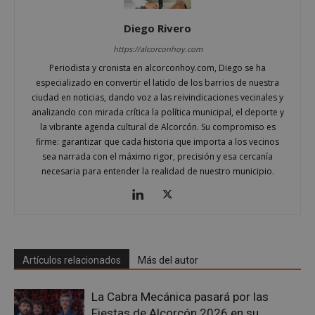
semanas
asocia
util
test_cookie
15 minutos
Doubl
Google LLC
comúnmen
fine
(que 
.doubleclick.net
con análisis
seg
prop
Diego Rivero
entrega de
anál
de Go
contenido
rec
estab
https://alcorconhoy.com
personaliza
inf
esta 
basado en
sob
para
Periodista y cronista en alcorconhoy.com, Diego se ha
interaccion
inte
dete
de usuario,
de l
especializado en convertir el latido de los barrios de nuestra
si el
pero sin
y mé
nave
ciudad en noticias, dando voz a las reivindicaciones vecinales y
detalles
ren
del vi
específicos,
del 
analizando con mirada crítica la política municipal, el deporte y
del s
una
para
admi
la vibrante agenda cultural de Alcorcón. Su compromiso es
categorizac
exp
cooki
general es
del 
firme: garantizar que cada historia que importa a los vecinos
difícil.
IDE
1 año 4
Esta 
Google LLC
sea narrada con el máximo rigor, precisión y esa cercanía
OAID
1 año
Asoc
OpenX
semanas
es
.doubleclick.net
pla
necesaria para entender la realidad de nuestro municipio.
Technologies Inc.
estab
publ
ads.alcorconhoy.com
por
ban
Doubl
para
y llev
Regi
cabo
han
infor
anu
sobr
espe
el us
Seg
final 
info
Artículos relacionados
Más del autor
el sit
solo
y cua
ren
publi
en l
que e
La Cabra Mecánica pasará por las
orie
usuari
usu
Fiestas de Alcorcón 2026 en su
haya 