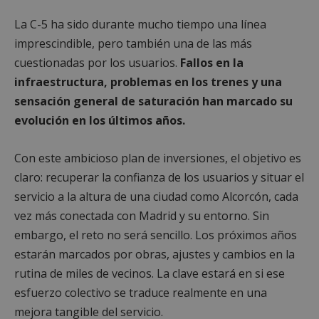
Privacy Policy
La C-5 ha sido durante mucho tiempo una línea
imprescindible, pero también una de las más
cuestionadas por los usuarios.
Fallos en la
AWSALBCORS
1 semana
Amazon.com
infraestructura, problemas en los trenes y una
Inc.
sensación general de saturación han marcado su
embed.bsky.app
evolución en los últimos años.
Con este ambicioso plan de inversiones, el objetivo es
claro: recuperar la confianza de los usuarios y situar el
servicio a la altura de una ciudad como Alcorcón, cada
vez más conectada con Madrid y su entorno. Sin
embargo, el reto no será sencillo. Los próximos años
estarán marcados por obras, ajustes y cambios en la
rutina de miles de vecinos. La clave estará en si ese
esfuerzo colectivo se traduce realmente en una
mejora tangible del servicio.
sp_landing
23 horas 59