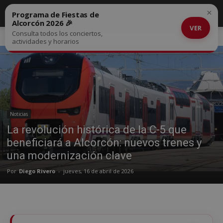
×
Programa de Fiestas de
Alcorcón 2026 🎉
VER
Consulta todos los conciertos,
Inicio
Noticias
actividades y horarios
Noticias
La revolución histórica de la C-5 que
beneficiará a Alcorcón: nuevos trenes y
una modernización clave
Por
Diego Rivero
-
jueves, 16 de abril de 2026