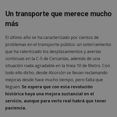
Spotify Inc.
minutos
.spotify.com
Un transporte que merece mucho
más
El último año se ha caracterizado por cientos de
problemas en el transporte público: un soterramiento
VISITOR_PRIVACY_METADATA
5 meses 4
YouTube
que ha ralentizado los desplazamientos y averías
semanas
.youtube.com
continuas en la C-5 de Cercanías, además de una
situación nada agradable en la línea 10 de Metro. Con
todo ello dicho, desde Alcorcón se llevan reclamando
mejoras desde hace mucho tiempo, pero falta que
lleguen.
Se espera que con esta revolución
histórica haya una mejora sustancial en el
servicio, aunque para verlo real habrá que tener
paciencia.