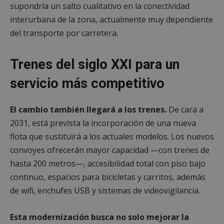
supondría un salto cualitativo en la conectividad
interurbana de la zona, actualmente muy dependiente
del transporte por carretera.
Cookies de
Cookies de
preferencias
funcionalidad
Trenes del siglo XXI para un
servicio más competitivo
Cookies no clasificadas
El cambio también llegará a los trenes.
De cara a
2031, está prevista la incorporación de una nueva
flota que sustituirá a los actuales modelos. Los nuevos
convoyes ofrecerán mayor capacidad —con trenes de
Cookies estrictamente necesarias
hasta 200 metros—, accesibilidad total con piso bajo
Cookies de rendimiento
continuo, espacios para bicicletas y carritos, además
Cookies de preferencias
de wifi, enchufes USB y sistemas de videovigilancia.
Cookies de funcionalidad
Cookies no clasificadas
Esta modernización busca no solo mejorar la