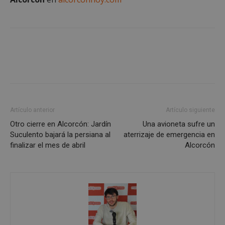
CookieScriptConsent
4 semanas 
CookieScript
días
alcorconhoy.com
Artículo anterior
Artículo siguiente
Otro cierre en Alcorcón: Jardín
Una avioneta sufre un
Suculento bajará la persiana al
aterrizaje de emergencia en
finalizar el mes de abril
Alcorcón
Proveedor
/
Nombre
Vencimiento
Descripció
Dominio
Nombre
Proveedor
/
Dominio
Vencimiento
Des
__Secure-
.youtube.com
5 meses 4
ROLLOUT_TOKEN
semanas
__gpi
.alcorconhoy.com
1 año 4
Es 
Proveedor
/
Nombre
Vencimiento
Descr
semanas
que
Dominio
ttwid
.tiktok.com
11 meses 4
Esta cookie 
coo