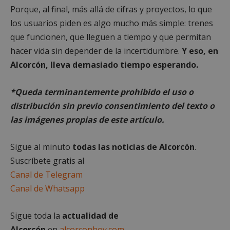
Porque, al final, más allá de cifras y proyectos, lo que
los usuarios piden es algo mucho más simple: trenes
que funcionen, que lleguen a tiempo y que permitan
sp_t
1 año
Spotify Inc.
hacer vida sin depender de la incertidumbre.
Y eso, en
.spotify.com
Alcorcón, lleva demasiado tiempo esperando.
*Queda terminantemente prohibido el uso o
distribución sin previo consentimiento del texto o
las imágenes propias de este artículo.
__cf_bm
29 minutos
Cloudflare Inc.
58 segundo
Sigue al minuto
todas las noticias de Alcorcón
.
.twitter.com
Suscríbete gratis al
Canal de Telegram
Canal de Whatsapp
Sigue toda la
actualidad de
Alcorcón
en
alcorconhoy.com