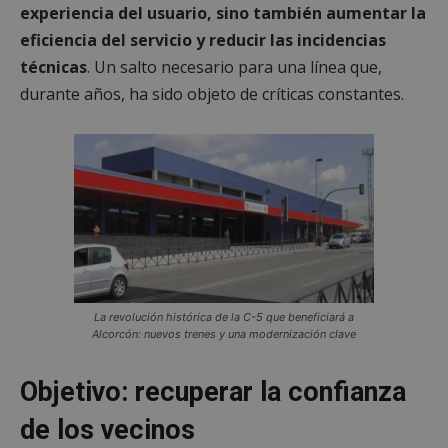
experiencia del usuario, sino también aumentar la
Las cookies estrictamente necesarias permiten la
funcionalidad principal del sitio web, como el
eficiencia del servicio y reducir las incidencias
inicio de sesión de usuario y la gestión de cuentas.
El sitio web no se puede utilizar correctamente sin
técnicas
. Un salto necesario para una línea que,
las cookies estrictamente necesarias.
durante años, ha sido objeto de críticas constantes.
Proveedor
/
Nombre
Vencimient
Dominio
PHPSESSID
Sesión
PHP.net
alcorconhoy.com
La revolución histórica de la C-5 que beneficiará a
Alcorcón: nuevos trenes y una modernización clave
Objetivo: recuperar la confianza
de los vecinos
Google