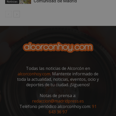
Comunidad de Madrid
Noticias
VISITOR_PRIVACY_METADATA
5 meses 4
YouTube
semanas
.youtube.com
Todas las noticias de Alcorcón en
alcorconhoy.com
. Mantente informado de
toda la actualidad, noticias, eventos, ocio y
deportes de tu ciudad. ¡Síguenos!
Notas de prensa a:
redaccion@madridpress.es
Teléfono periódico alcorconhoy.com:
91
sp_t
1 año
643 36 97
Spotify Inc.
.spotify.com