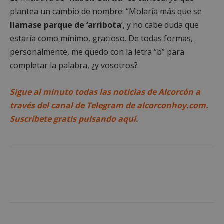
plantea un cambio de nombre: “Molaría más que se
llamase parque de ‘arribota
‘, y no cabe duda que
Cookies no clasificadas
estaría como mínimo, gracioso. De todas formas,
personalmente, me quedo con la letra “b” para
completar la palabra, ¿y vosotros?
Sigue al minuto todas las noticias de Alcorcón a
Cookies estrictamente necesarias
través del canal de Telegram de alcorconhoy.com.
Cookies de rendimiento
Suscríbete gratis pulsando aquí.
Cookies de preferencias
Cookies de funcionalidad
Cookies no clasificadas
Las cookies estrictamente necesarias permiten la
funcionalidad principal del sitio web, como el
inicio de sesión de usuario y la gestión de cuentas.
El sitio web no se puede utilizar correctamente sin
las cookies estrictamente necesarias.