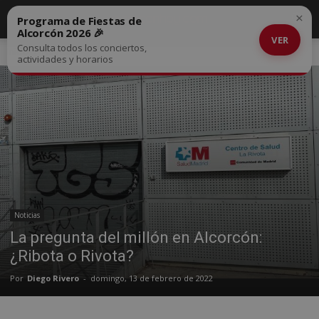
×
Programa de Fiestas de
Alcorcón 2026 🎉
VER
Consulta todos los conciertos,
Inicio
Noticias
actividades y horarios
Noticias
La pregunta del millón en Alcorcón:
¿Ribota o Rivota?
Por
Diego Rivero
-
domingo, 13 de febrero de 2022