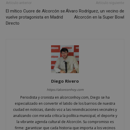
Proveedor
/
Nombre
Vencimient
Artículo anterior
Artículo siguiente
Dominio
El mítico Cuore de Alcorcón se
Álvaro Rodríguez, un vecino de
PHPSESSID
Sesión
PHP.net
vuelve protagonista en Madrid
Alcorcón en la Super Bowl
alcorconhoy.com
Directo
Diego Rivero
https://alcorconhoy.com
Google
Periodista y cronista en alcorconhoy.com, Diego se ha
Privacy Policy
especializado en convertir el latido de los barrios de nuestra
ciudad en noticias, dando voz a las reivindicaciones vecinales y
analizando con mirada crítica la política municipal, el deporte y
la vibrante agenda cultural de Alcorcón. Su compromiso es
firme: garantizar que cada historia que importa a los vecinos