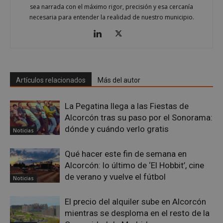
AWSALBCORS
1 semana
Amazon.com
sea narrada con el máximo rigor, precisión y esa cercanía
Inc.
necesaria para entender la realidad de nuestro municipio.
embed.bsky.app
Artículos relacionados
Más del autor
La Pegatina llega a las Fiestas de
Alcorcón tras su paso por el Sonorama:
dónde y cuándo verlo gratis
Noticias
Qué hacer este fin de semana en
Alcorcón: lo último de ‘El Hobbit’, cine
sp_landing
23 horas 59
Spotify Inc.
de verano y vuelve el fútbol
minutos
.spotify.com
Noticias
El precio del alquiler sube en Alcorcón
mientras se desploma en el resto de la