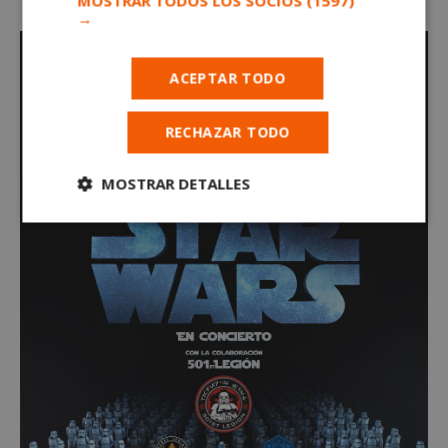
MOSTRAR TODOS LOS SOCIOS
(1597)
→
ACEPTAR TODO
RECHAZAR TODO
MOSTRAR DETALLES
Cookies
Cookies de
estrictamente
rendimiento
necesarias
Cookies de
Cookies de
preferencias
funcionalidad
Cookies no clasificadas