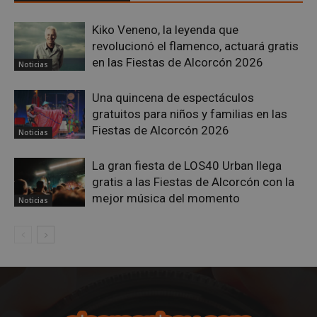
Kiko Veneno, la leyenda que
revolucionó el flamenco, actuará gratis
en las Fiestas de Alcorcón 2026
Noticias
Una quincena de espectáculos
gratuitos para niños y familias en las
Fiestas de Alcorcón 2026
Noticias
La gran fiesta de LOS40 Urban llega
gratis a las Fiestas de Alcorcón con la
sp_landing
23 horas 59
Spotify Inc.
minutos
.spotify.com
mejor música del momento
Noticias
VISITOR_PRIVACY_METADATA
5 meses 4
YouTube