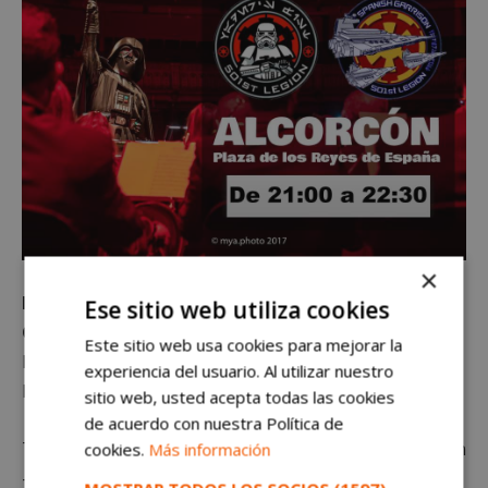
×
Domingo, 9 de septiembre
Ese sitio web utiliza cookies
Gran desfile y concierto de Star Wars
Este sitio web usa cookies para mejorar la
Domingo 9 de septiembre de 2018 a las 21:00
experiencia del usuario. Al utilizar nuestro
Plaza de los Reyes de España
sitio web, usted acepta todas las cookies
de acuerdo con nuestra Política de
Todas las imágenes han sido cedidas por 501st Legión
cookies.
Más información
– Spanish Garrison