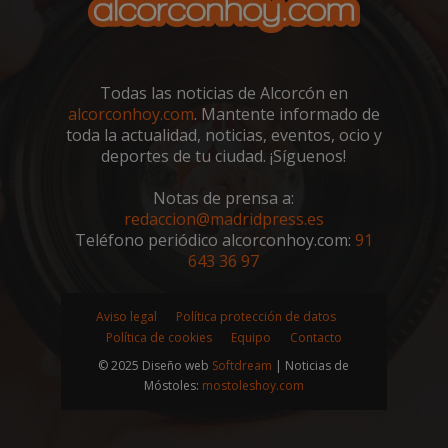
semanas
.youtube.com
Todas las noticias de Alcorcón en
alcorconhoy.com
. Mantente informado de
toda la actualidad, noticias, eventos, ocio y
deportes de tu ciudad. ¡Síguenos!
Notas de prensa a:
redaccion@madridpress.es
Teléfono periódico alcorconhoy.com:
91
643 36 97
Aviso legal
Política protección de datos
Política de cookies
Equipo
Contacto
sp_t
1 año
Spotify Inc.
.spotify.com
© 2025 Diseño web
Softdream
| Noticias de
Móstoles:
mostoleshoy.com