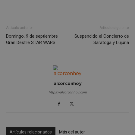
Artículo anterior
Artículo siguiente
Domingo, 9 de septiembre
Suspendido el Concierto de
Gran Desfile STAR WARS
Saratoga y Lujuria
Google
Privacy Policy
alcorconhoy
https://alcorconhoy.com
AWSALBCORS
1 semana
Amazon.com
Inc.
embed.bsky.app
Artículos relacionados
Más del autor