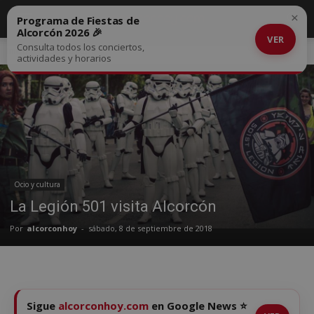
×
Programa de Fiestas de
Alcorcón 2026 🎉
VER
Consulta todos los conciertos,
Inicio
Ocio y cultura
actividades y horarios
Ocio y cultura
La Legión 501 visita Alcorcón
Por
alcorconhoy
-
sábado, 8 de septiembre de 2018
Sigue
alcorconhoy.com
en Google News ⭐