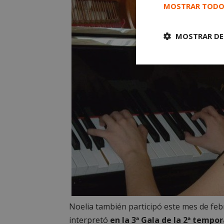
MOSTRAR TODO
MOSTRAR DE
Cookies
estrictament
necesarias
Cooki
Las cookies estricta
la gestión de cuenta
Noelia también participó este mes de feb
Nombre
interpretó
en la 3ª Gala de la 2ª temp