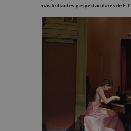
PHPSESSID
más brillantes y espectaculares de F. 
AWSALBCORS
sp_landing
VISITOR_PRIVACY
sp_t