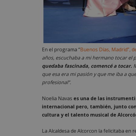
__cf_bm
CookieScriptConse
En el programa “
Buenos Días, Madrid”, d
años, escuchaba a mi hermano tocar el 
Nombre
quedaba fascinada, comencé a tocar.
M
Nombre
que esa era mi pasión y que me iba a que
Nombre
__gpi
__Secure-
ROLLOUT_TOKEN
profesional”.
test_cookie
ttwid
Noelia Navas
es una de las instrumenti
OAID
IDE
internacional pero, también, junto co
cultura y el talento musical de Alcorcó
_ga_MP6BJ9ENMQ
iutk
La Alcaldesa de Alcorcon la felicitaba en r