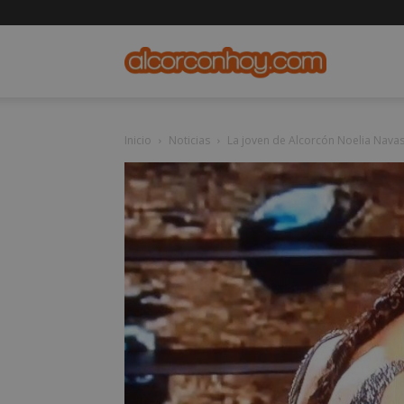
alcorconho
Inicio
Noticias
La joven de Alcorcón Noelia Navas 