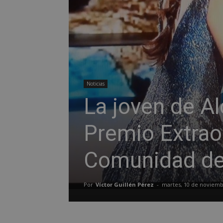
Noticias
La joven de A
Premio Extraor
Comunidad de
Por
Víctor Guillén Pérez
-
martes, 10 de noviemb