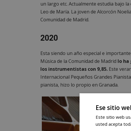
un largo etc. Actualmente estudia bajo l
Leo de María. La joven de Alcorcón Noeli
Comunidad de Madrid.
2020
Esta siendo un año especial e importante
Música de la Comunidad de Madrid
lo ha 
los instrumentistas con 9,85.
Este veran
Internacional Pequeños Grandes Pianista
pianista, hizo lo propio en Granada.
Ese sitio we
Este sitio web usa
usted acepta toda