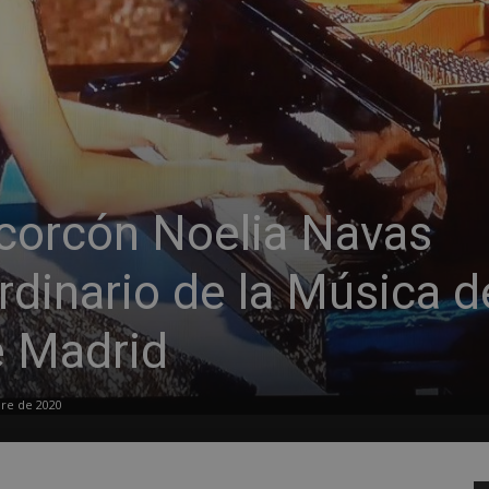
lcorcón Noelia Navas
dinario de la Música d
 Madrid
re de 2020