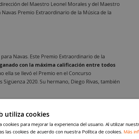
a dirección del Maestro Leonel Morales y del Maestro
a Navas Premio Extraordinario de la Música de la
 para Navas. Este Premio Extraordinario de la
ganado con la máxima calificación entre todos
o ella se llevó el Premio en el Concurso
s Sigüenza 2020. Su hermano, Diego Rivas, también
b utiliza cookies
 cookies para mejorar la experiencia del usuario. Al utilizar nuest
s las cookies de acuerdo con nuestra Política de cookies.
Más in