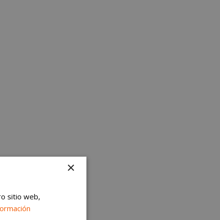
×
ro sitio web,
formación