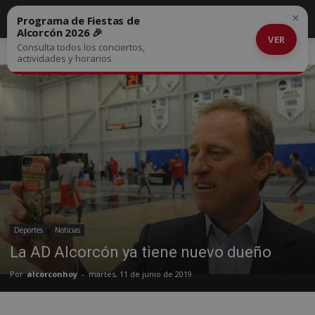
×
Programa de Fiestas de
Alcorcón 2026 🎉
VER
Consulta todos los conciertos,
Inicio
Deportes
actividades y horarios
Deportes
Noticias
La AD Alcorcón ya tiene nuevo dueño
Por
alcorconhoy
-
martes, 11 de junio de 2019