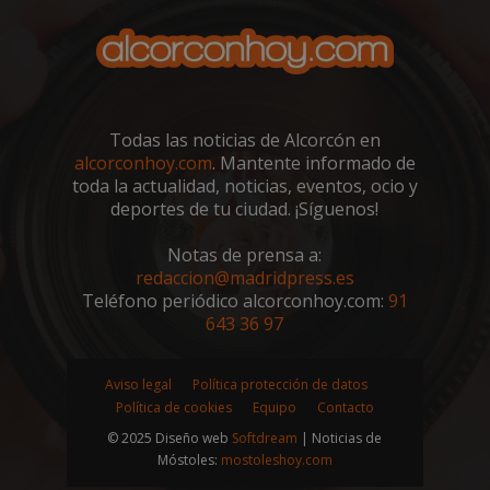
Todas las noticias de Alcorcón en
alcorconhoy.com
. Mantente informado de
toda la actualidad, noticias, eventos, ocio y
deportes de tu ciudad. ¡Síguenos!
Notas de prensa a:
redaccion@madridpress.es
Teléfono periódico alcorconhoy.com:
91
sp_landing
23 horas 59
Spotify Inc.
minutos
.spotify.com
643 36 97
Aviso legal
Política protección de datos
Política de cookies
Equipo
Contacto
© 2025 Diseño web
Softdream
| Noticias de
Móstoles:
mostoleshoy.com