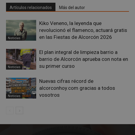
Artículos relacionados
Más del autor
Kiko Veneno, la leyenda que
revolucionó el flamenco, actuará gratis
en las Fiestas de Alcorcón 2026
Noticias
El plan integral de limpieza barrio a
barrio de Alcorcón aprueba con nota en
su primer curso
Noticias
Google
Nuevas cifras récord de
Privacy Policy
alcorconhoy.com gracias a todos
vosotros
Noticias
AWSALBCORS
1 semana
Amazon.com
Inc.
embed.bsky.app