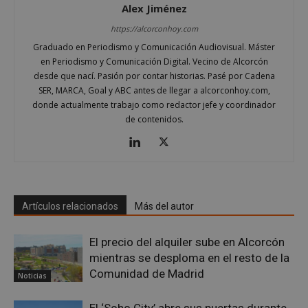
Alex Jiménez
https://alcorconhoy.com
Graduado en Periodismo y Comunicación Audiovisual. Máster
AWSALBCORS
1 semana
Amazon.com
en Periodismo y Comunicación Digital. Vecino de Alcorcón
Inc.
embed.bsky.app
desde que nací. Pasión por contar historias. Pasé por Cadena
SER, MARCA, Goal y ABC antes de llegar a alcorconhoy.com,
donde actualmente trabajo como redactor jefe y coordinador
de contenidos.
Artículos relacionados
Más del autor
El precio del alquiler sube en Alcorcón
mientras se desploma en el resto de la
Comunidad de Madrid
Noticias
sp_landing
23 horas 59
Spotify Inc.
minutos
.spotify.com