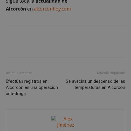
Sigue toda la
actualidad de
inicio de sesión de usuario y la gestión de cuentas.
El sitio web no se puede utilizar correctamente sin
Alcorcón
en
alcorconhoy.com
las cookies estrictamente necesarias.
Proveedor
/
Nombre
Vencimient
Dominio
PHPSESSID
Sesión
PHP.net
alcorconhoy.com
Artículo anterior
Artículo siguiente
Efectúan registros en
Se avecina un descenso de las
Alcorcón en una operación
temperaturas en Alcorcón
anti-droga
Google
Privacy Policy