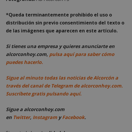
Cookies de
Cookies de
*Queda terminantemente prohibido el uso o
preferencias
funcionalidad
distribución sin previo consentimiento del texto o
de las imágenes que aparecen en este artículo.
Cookies no clasificadas
Si tienes una empresa y quieres anunciarte en
alcorconhoy.com,
pulsa aquí para saber cómo
puedes hacerlo.
Sigue al minuto todas las noticias de Alcorcón a
Cookies estrictamente necesarias
través del canal de Telegram de alcorconhoy.com.
Cookies de rendimiento
Suscríbete gratis pulsando aquí.
Cookies de preferencias
Cookies de funcionalidad
Sigue a alcorconhoy.com
Cookies no clasificadas
en
Twitter
,
Instagram
y
Facebook
.
Las cookies estrictamente necesarias permiten la
funcionalidad principal del sitio web, como el