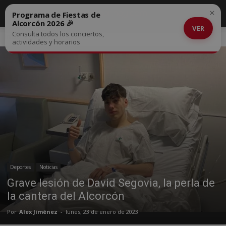
×
Programa de Fiestas de
Alcorcón 2026 🎉
VER
Consulta todos los conciertos,
Inicio
Deportes
actividades y horarios
Deportes
Noticias
Grave lesión de David Segovia, la perla de
la cantera del Alcorcón
Por
Alex Jiménez
-
lunes, 23 de enero de 2023