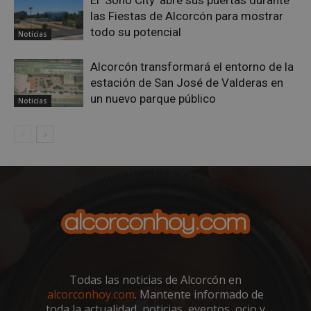
El ‘Soho City’ abre sus puertas durante
las Fiestas de Alcorcón para mostrar
todo su potencial
Noticias
Alcorcón transformará el entorno de la
estación de San José de Valderas en
un nuevo parque público
Noticias
VISITOR_PRIVACY_METADATA
5 meses 4
YouTube
semanas
.youtube.com
Todas las noticias de Alcorcón en
alcorconhoy.com
. Mantente informado de
toda la actualidad, noticias, eventos, ocio y