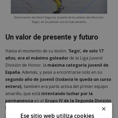
Grave lesión de David Segovia, la perla de la cantera del Alcorcón.
‘Sego’, en un partido con el club amarillo.
Un valor de presente y futuro
Hasta el momento de su lesión,
‘Sego’, de solo 17
años, era el máximo goleador
de la Liga Juvenil
División de Honor, la
máxima categoría juvenil de
España
. Además, y pese a encontrarse solo en su
segundo año de juvenil (todavía le queda un curso
entero),
también era parte activa del primer equipo
amarillo, que está
intentando luchar por la
permanencia
en el
Grupo IV de la Segunda División
×
B
del fútbol sala nacional. Su baja, por tanto, es un
grave contratiempo
para el conjunto alfarero.
Ese sitio web utiliza cookies