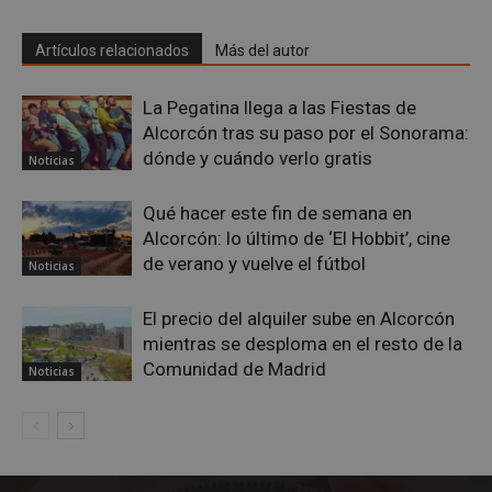
Google
Artículos relacionados
Más del autor
Privacy Policy
La Pegatina llega a las Fiestas de
Alcorcón tras su paso por el Sonorama:
dónde y cuándo verlo gratis
Noticias
AWSALBCORS
1 semana
Amazon.com
Inc.
Qué hacer este fin de semana en
embed.bsky.app
Alcorcón: lo último de ‘El Hobbit’, cine
de verano y vuelve el fútbol
Noticias
El precio del alquiler sube en Alcorcón
mientras se desploma en el resto de la
Comunidad de Madrid
Noticias