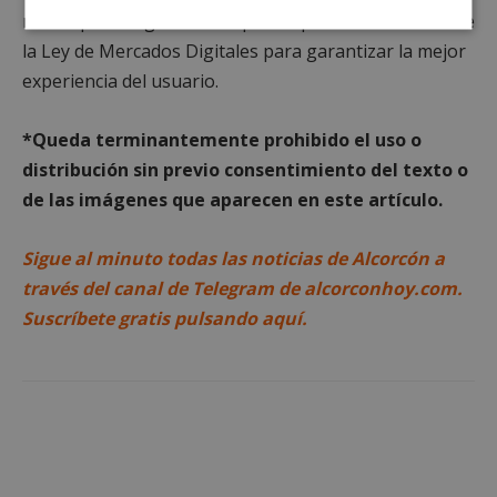
modo que Google se anticipa a la puesta en marcha de
Cookies
Cookies de
la Ley de Mercados Digitales para garantizar la mejor
estrictamente
rendimiento
necesarias
experiencia del usuario.
*Queda terminantemente prohibido el uso o
Cookies de
Cookies de
distribución sin previo consentimiento del texto o
preferencias
funcionalidad
de las imágenes que aparecen en este artículo.
Sigue al minuto todas las noticias de Alcorcón a
Cookies no clasificadas
través del canal de Telegram de alcorconhoy.com.
Suscríbete gratis pulsando aquí.
Cookies estrictamente necesarias
Cookies de rendimiento
Cookies de preferencias