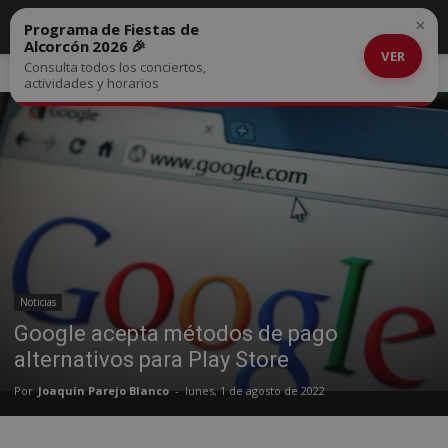
×
Programa de Fiestas de
Alcorcón 2026 🎉
VER
Consulta todos los conciertos,
Inicio
Noticias
actividades y horarios
Noticias
Google acepta métodos de pago
alternativos para Play Store
Por
Joaquín Parejo Blanco
-
lunes, 1 de agosto de 2022