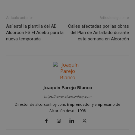
Cookies de funcionalidad
Cookies no clasificadas
Artículo anterior
Artículo siguiente
Las cookies estrictamente necesarias permiten la
Así está la plantilla del AD
Calles afectadas por las obras
funcionalidad principal del sitio web, como el
inicio de sesión de usuario y la gestión de cuentas.
Alcorcón FS El Acebo para la
del Plan de Asfaltado durante
El sitio web no se puede utilizar correctamente sin
nueva temporada
esta semana en Alcorcón
las cookies estrictamente necesarias.
Proveedor
/
Nombre
Vencimient
Dominio
PHPSESSID
Sesión
PHP.net
alcorconhoy.com
Joaquín Parejo Blanco
https://www.alcorconhoy.com
Director de alcorconhoy.com. Emprendedor y empresario de
Alcorcón desde 1998