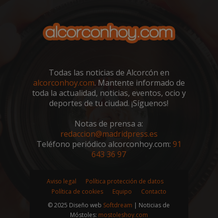
sp_landing
23 horas 59
Spotify Inc.
minutos
.spotify.com
Todas las noticias de Alcorcón en
alcorconhoy.com
. Mantente informado de
toda la actualidad, noticias, eventos, ocio y
deportes de tu ciudad. ¡Síguenos!
VISITOR_PRIVACY_METADATA
5 meses 4
YouTube
Notas de prensa a:
semanas
.youtube.com
redaccion@madridpress.es
Teléfono periódico alcorconhoy.com:
91
643 36 97
Aviso legal
Política protección de datos
Política de cookies
Equipo
Contacto
© 2025 Diseño web
Softdream
| Noticias de
Móstoles:
mostoleshoy.com