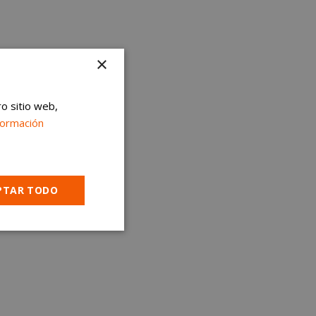
×
ro sitio web,
formación
PTAR TODO
Cookies no
clasificadas