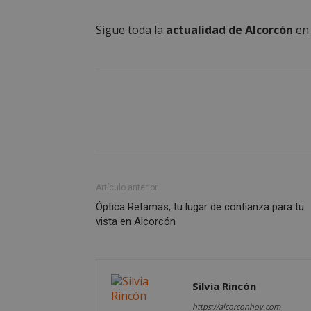
Sigue toda la
actualidad de Alcorcón
e
VISITOR_PRIVACY
sp_t
__cf_bm
Artículo anterior
CookieScriptConse
Óptica Retamas, tu lugar de confianza para tu
vista en Alcorcón
Silvia Rincón
Nombre
Nombre
https://alcorconhoy.com
Nombre
__gpi
__Secure-