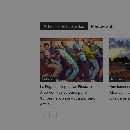
ROLLOUT_TOKEN
test_cookie
ttwid
OAID
IDE
Artículos relacionados
Más del autor
_ga_MP6BJ9ENMQ
iutk
_ga
YSC
__gads
Noticias
Noticias
La Pegatina llega a las Fiestas de
Qué hacer e
Alcorcón tras su paso por el
Alcorcón: lo
VISITOR_INFO1_LIV
__eoi
Sonorama: dónde y cuándo verlo
cine de vera
gratis