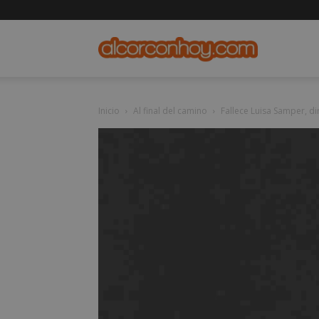
alcorconho
Inicio
Al final del camino
Fallece Luisa Samper, d