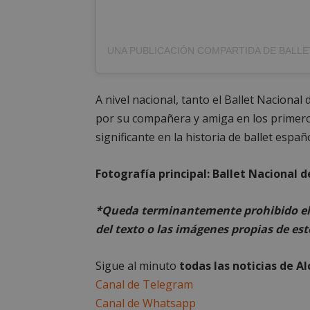
Cooki
Las cookies estricta
la gestión de cuenta
A nivel nacional, tanto el Ballet Nacion
por su compañera y amiga en los primer
Nombre
significante en la historia de ballet españo
PHPSESSID
Fotografía principal: Ballet Nacional 
*Queda terminantemente prohibido el 
del texto o las imágenes propias de est
AWSALBCORS
Sigue al minuto
todas las noticias de A
Canal de Telegram
Canal de Whatsapp
sp_landing