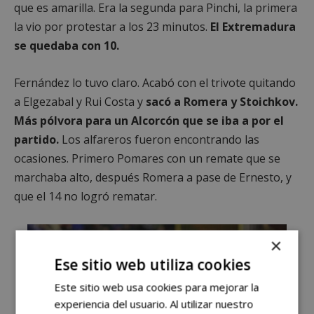
que es amarilla. Era la segunda para Pinchi, la primera
la vio por protestar a los 23 minutos.
El Extremadura
se quedaba con 10.
Fernández lo tuvo claro. Acabó con el trivote quitando
a Elgezabal y Rui Costa y
sacó a Romera y Stoichkov.
Más pólvora para un Alcorcón que se iba a por el
partido.
Los alfareros fueron encontrando las
ocasiones. Primero Pomares con un remate que se
marchaba alto, después Romera a pase de Ernesto, y
que el 14 no logró rematar.
×
Ese sitio web utiliza cookies
Este sitio web usa cookies para mejorar la
experiencia del usuario. Al utilizar nuestro