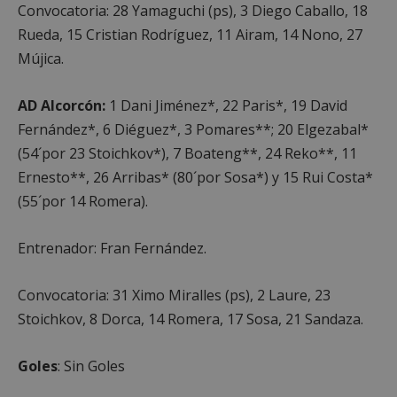
Convocatoria: 28 Yamaguchi (ps), 3 Diego Caballo, 18
Proveedor
/
Nombre
Vencimient
Dominio
Rueda, 15 Cristian Rodríguez, 11 Airam, 14 Nono, 27
PHPSESSID
Sesión
PHP.net
Mújica.
alcorconhoy.com
AD Alcorcón:
1 Dani Jiménez*, 22 Paris*, 19 David
Fernández*, 6 Diéguez*, 3 Pomares**; 20 Elgezabal*
(54´por 23 Stoichkov*), 7 Boateng**, 24 Reko**, 11
Ernesto**, 26 Arribas* (80´por Sosa*) y 15 Rui Costa*
(55´por 14 Romera).
Entrenador: Fran Fernández.
Convocatoria: 31 Ximo Miralles (ps), 2 Laure, 23
Google
Privacy Policy
Stoichkov, 8 Dorca, 14 Romera, 17 Sosa, 21 Sandaza.
Goles
: Sin Goles