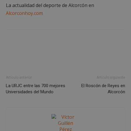
AWSALBCORS
1 semana
Amazon.com
La actualidad del deporte de Alcorcón en
Inc.
Alcorconhoy.com
embed.bsky.app
Artículo anterior
Artículo siguiente
La URJC entre las 700 mejores
El Roscón de Reyes en
Universidades del Mundo
Alcorcón
sp_landing
23 horas 59
Spotify Inc.
minutos
.spotify.com