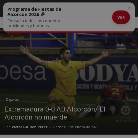
×
Programa de Fiestas de
Alcorcón 2026 🎉
VER
Consulta todos los conciertos,
Inicio
Deportes
actividades y horarios
Deportes
Extremadura 0-0 AD Alcorcón/ El
Alcorcón no muerde
Por
Víctor Guillén Pérez
-
viernes, 3 de enero de 2020