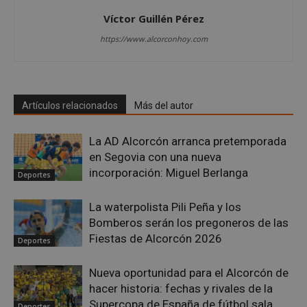
Víctor Guillén Pérez
https://www.alcorconhoy.com
VISITOR_PRIVACY_METADATA
5 meses 4
YouTube
semanas
.youtube.com
Artículos relacionados
Más del autor
La AD Alcorcón arranca pretemporada
en Segovia con una nueva
incorporación: Miguel Berlanga
Deportes
La waterpolista Pili Peña y los
Bomberos serán los pregoneros de las
Fiestas de Alcorcón 2026
Deportes
Nueva oportunidad para el Alcorcón de
hacer historia: fechas y rivales de la
sp_t
1 año
Spotify Inc.
Supercopa de España de fútbol sala
Deportes