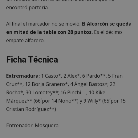
encontró portería.
Cookies no clasificadas
Al final el marcador no se movió.
El Alcorcón se queda
en mitad de la tabla con 28 puntos.
Es el décimo
empate alfarero.
Ficha Técnica
Cookies estrictamente necesarias
Cookies de rendimiento
Extremadura:
1 Casto*, 2 Álex*, 6 Pardo**, 5 Fran
Cruz**, 12 Borja Granero*, 4 Ángel Bastos*; 22
Cookies de preferencias
Rocha*, 30 Lomotey**; 16 Pinchi – , 10 Kike
Cookies de funcionalidad
Márquez** (66´por 14 Nono**) y 9 Willy* (65´por 15
Cookies no clasificadas
Cristian Rodríguez**)
Las cookies estrictamente necesarias permiten la
funcionalidad principal del sitio web, como el
inicio de sesión de usuario y la gestión de cuentas.
Entrenador: Mosquera
El sitio web no se puede utilizar correctamente sin
las cookies estrictamente necesarias.