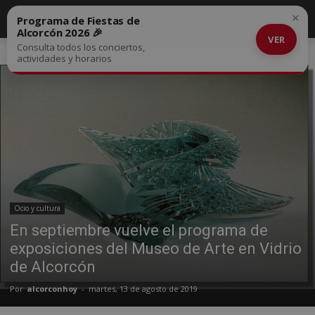
×
Programa de Fiestas de
Alcorcón 2026 🎉
VER
Consulta todos los conciertos,
Inicio
Ocio y cultura
actividades y horarios
Ocio y cultura
En septiembre vuelve el programa de
exposiciones del Museo de Arte en Vidrio
de Alcorcón
Por
alcorconhoy
-
martes, 13 de agosto de 2019