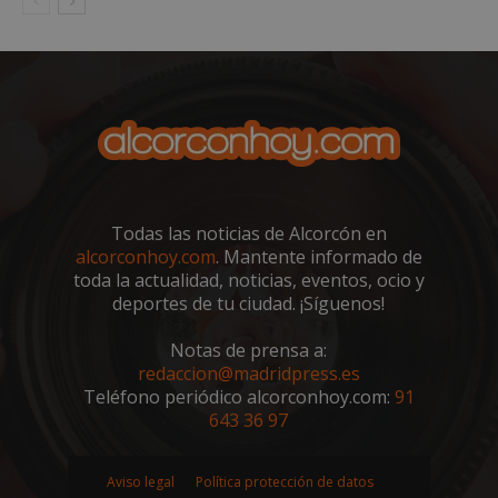
embed.bsky.app
Todas las noticias de Alcorcón en
alcorconhoy.com
. Mantente informado de
toda la actualidad, noticias, eventos, ocio y
deportes de tu ciudad. ¡Síguenos!
Notas de prensa a:
sp_landing
23 horas 59
Spotify Inc.
minutos
.spotify.com
redaccion@madridpress.es
Teléfono periódico alcorconhoy.com:
91
643 36 97
Aviso legal
Política protección de datos