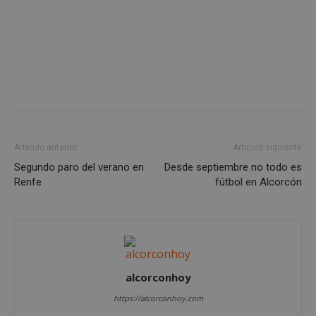
Cookies no clasificadas
Cookies estrictamente necesarias
Cookies de rendimiento
Artículo anterior
Artículo siguiente
Cookies de preferencias
Segundo paro del verano en
Desde septiembre no todo es
Renfe
fútbol en Alcorcón
Cookies de funcionalidad
Cookies no clasificadas
Las cookies estrictamente necesarias permiten la
funcionalidad principal del sitio web, como el
inicio de sesión de usuario y la gestión de cuentas.
El sitio web no se puede utilizar correctamente sin
alcorconhoy
las cookies estrictamente necesarias.
Proveedor
/
https://alcorconhoy.com
Nombre
Vencimient
Dominio