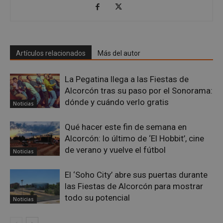
PHPSESSID
Sesión
PHP.net
alcorconhoy.com
Artículos relacionados
Más del autor
La Pegatina llega a las Fiestas de
Alcorcón tras su paso por el Sonorama:
dónde y cuándo verlo gratis
Noticias
Qué hacer este fin de semana en
Alcorcón: lo último de ‘El Hobbit’, cine
Google
de verano y vuelve el fútbol
Noticias
Privacy Policy
El ‘Soho City’ abre sus puertas durante
las Fiestas de Alcorcón para mostrar
todo su potencial
Noticias
AWSALBCORS
1 semana
Amazon.com
Inc.