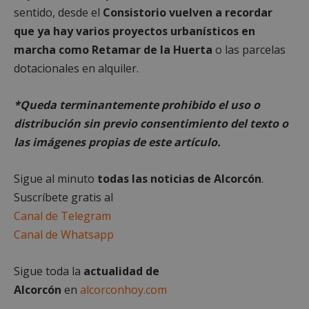
sentido, desde el
Consistorio vuelven a recordar
que ya hay varios proyectos urbanísticos en
marcha como Retamar de la Huerta
o las parcelas
Cookies de
Cookies de
preferencias
funcionalidad
dotacionales en alquiler.
*Queda terminantemente prohibido el uso o
Cookies no clasificadas
distribución sin previo consentimiento del texto o
las imágenes propias de este artículo.
Sigue al minuto
todas las noticias de Alcorcón
.
Suscríbete gratis al
Cookies estrictamente necesarias
Canal de Telegram
Cookies de rendimiento
Canal de Whatsapp
Cookies de preferencias
Sigue toda la
actualidad de
Cookies de funcionalidad
Alcorcón
en
alcorconhoy.com
Cookies no clasificadas