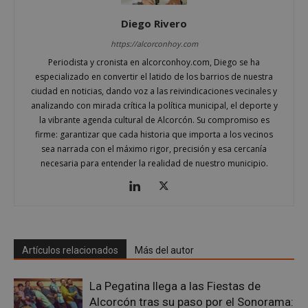
Diego Rivero
https://alcorconhoy.com
Periodista y cronista en alcorconhoy.com, Diego se ha
AWSALBCORS
1 semana
Amazon.com
especializado en convertir el latido de los barrios de nuestra
Inc.
ciudad en noticias, dando voz a las reivindicaciones vecinales y
embed.bsky.app
analizando con mirada crítica la política municipal, el deporte y
la vibrante agenda cultural de Alcorcón. Su compromiso es
firme: garantizar que cada historia que importa a los vecinos
sea narrada con el máximo rigor, precisión y esa cercanía
necesaria para entender la realidad de nuestro municipio.
Artículos relacionados
Más del autor
La Pegatina llega a las Fiestas de
Alcorcón tras su paso por el Sonorama:
sp_landing
23 horas 59
Spotify Inc.