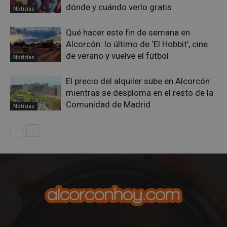
minutos
.spotify.com
dónde y cuándo verlo gratis
Noticias
Qué hacer este fin de semana en
Alcorcón: lo último de ‘El Hobbit’, cine
de verano y vuelve el fútbol
Noticias
El precio del alquiler sube en Alcorcón
VISITOR_PRIVACY_METADATA
5 meses 4
YouTube
mientras se desploma en el resto de la
semanas
.youtube.com
Comunidad de Madrid
Noticias