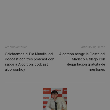
Las cookies estrictamente necesarias permiten la
funcionalidad principal del sitio web, como el
inicio de sesión de usuario y la gestión de cuentas.
El sitio web no se puede utilizar correctamente sin
las cookies estrictamente necesarias.
Proveedor
/
Nombre
Vencimient
Dominio
PHPSESSID
Sesión
PHP.net
alcorconhoy.com
Artículo anterior
Artículo siguiente
Celebramos el Día Mundial del
Alcorcón acoge la Fiesta del
Podcast con tres podcast con
Marisco Gallego con
sabor a Alcorcón: podcast
degustación gratuita de
alcorconhoy
mejillones
Google
Privacy Policy