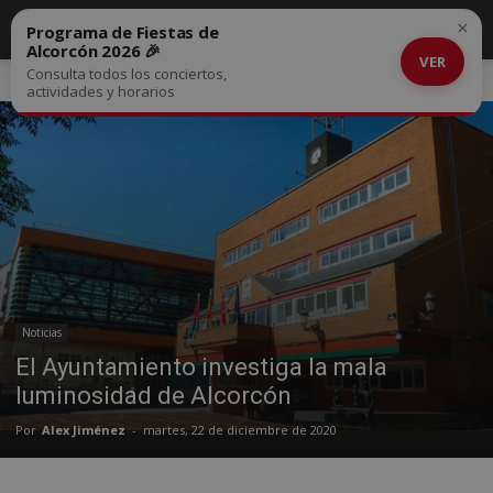
×
Programa de Fiestas de
Alcorcón 2026 🎉
VER
Consulta todos los conciertos,
Inicio
Noticias
actividades y horarios
Noticias
El Ayuntamiento investiga la mala
luminosidad de Alcorcón
Por
Alex Jiménez
-
martes, 22 de diciembre de 2020