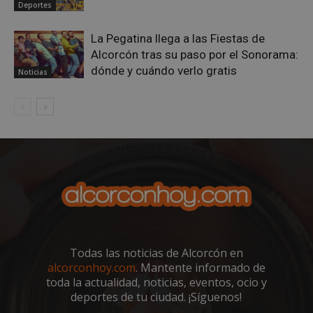
Deportes
La Pegatina llega a las Fiestas de
Alcorcón tras su paso por el Sonorama:
dónde y cuándo verlo gratis
Noticias
sp_landing
23 horas 59
Spotify Inc.
minutos
.spotify.com
VISITOR_PRIVACY_METADATA
5 meses 4
YouTube
Todas las noticias de Alcorcón en
semanas
.youtube.com
alcorconhoy.com
. Mantente informado de
toda la actualidad, noticias, eventos, ocio y
deportes de tu ciudad. ¡Síguenos!