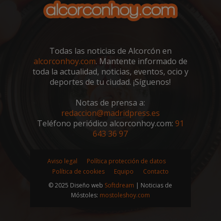
sp_landing
23 horas 59
Spotify Inc.
minutos
.spotify.com
Todas las noticias de Alcorcón en
alcorconhoy.com
. Mantente informado de
toda la actualidad, noticias, eventos, ocio y
deportes de tu ciudad. ¡Síguenos!
Notas de prensa a:
VISITOR_PRIVACY_METADATA
5 meses 4
YouTube
redaccion@madridpress.es
semanas
.youtube.com
Teléfono periódico alcorconhoy.com:
91
643 36 97
Aviso legal
Política protección de datos
Política de cookies
Equipo
Contacto
© 2025 Diseño web
Softdream
| Noticias de
Móstoles:
mostoleshoy.com