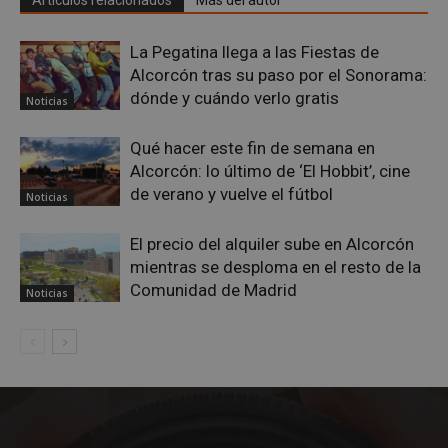
Artículos relacionados
Más del autor
Google
Privacy Policy
La Pegatina llega a las Fiestas de
Alcorcón tras su paso por el Sonorama:
dónde y cuándo verlo gratis
Noticias
Qué hacer este fin de semana en
AWSALBCORS
1 semana
Amazon.com
Inc.
Alcorcón: lo último de ‘El Hobbit’, cine
embed.bsky.app
de verano y vuelve el fútbol
Noticias
El precio del alquiler sube en Alcorcón
mientras se desploma en el resto de la
Comunidad de Madrid
Noticias