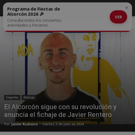
×
Programa de Fiestas de
Alcorcón 2026 🎉
VER
Consulta todos los conciertos,
Inicio
Deportes
actividades y horarios
Deportes
Noticias
El Alcorcón sigue con su revolución y
anuncia el fichaje de Javier Rentero
Por
Javier Rubiano
-
martes, 2 de julio de 2024