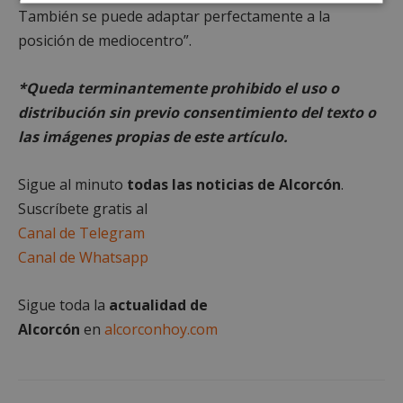
Cookies
Cookies de
También se puede adaptar perfectamente a la
estrictamente
rendimiento
necesarias
posición de mediocentro”.
*Queda terminantemente prohibido el uso o
Cookies de
Cookies de
distribución sin previo consentimiento del texto o
preferencias
funcionalidad
las imágenes propias de este artículo.
Sigue al minuto
todas las noticias de Alcorcón
.
Cookies no clasificadas
Suscríbete gratis al
Canal de Telegram
Canal de Whatsapp
Sigue toda la
actualidad de
Cookies estrictamente necesarias
Alcorcón
en
alcorconhoy.com
Cookies de rendimiento
Cookies de preferencias
Cookies de funcionalidad