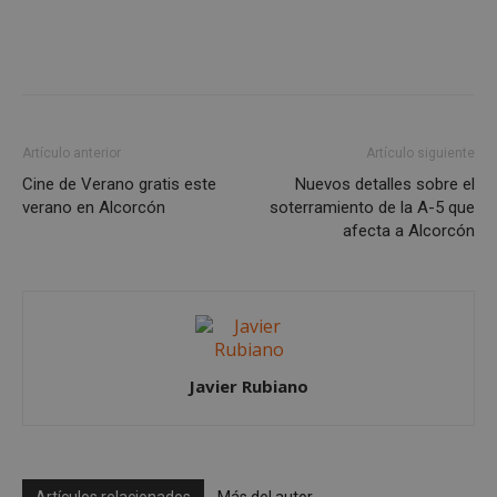
Cookies no clasificadas
Las cookies estrictamente necesarias permiten la
funcionalidad principal del sitio web, como el
inicio de sesión de usuario y la gestión de cuentas.
El sitio web no se puede utilizar correctamente sin
las cookies estrictamente necesarias.
Artículo anterior
Artículo siguiente
Proveedor
/
Nombre
Vencimient
Dominio
Cine de Verano gratis este
Nuevos detalles sobre el
verano en Alcorcón
soterramiento de la A-5 que
PHPSESSID
Sesión
PHP.net
alcorconhoy.com
afecta a Alcorcón
Javier Rubiano