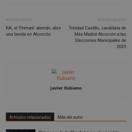
Las cookies estrictamente necesarias permiten la
funcionalidad principal del sitio web, como el
inicio de sesión de usuario y la gestión de cuentas.
Artículo anterior
Artículo siguiente
El sitio web no se puede utilizar correctamente sin
las cookies estrictamente necesarias.
KiK, el ‘Primark’ alemán, abre
Trinidad Castillo, candidata de
una tienda en Alcorcón
Más Madrid Alcorcón a las
Proveedor
/
Nombre
Vencimient
Elecciones Municipales de
Dominio
2023
PHPSESSID
Sesión
PHP.net
alcorconhoy.com
Javier Rubiano
Artículos relacionados
Más del autor
Google