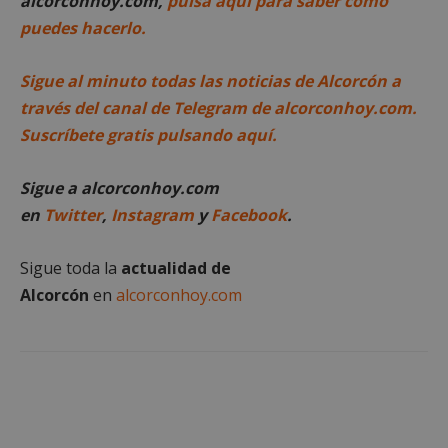
alcorconhoy.com,
pulsa aquí para saber cómo
necesarias
puedes hacerlo.
Sigue al minuto todas las noticias de Alcorcón a
Cookies de
Cookies de
través del canal de Telegram de alcorconhoy.com.
preferencias
funcionalidad
Suscríbete gratis pulsando aquí.
Cookies no clasificadas
Sigue a alcorconhoy.com
en
Twitter
,
Instagram
y
Facebook
.
Sigue toda la
actualidad de
Alcorcón
en
alcorconhoy.com
Cookies estrictamente necesarias
Cookies de rendimiento
Cookies de preferencias
Cookies de funcionalidad
Cookies no clasificadas