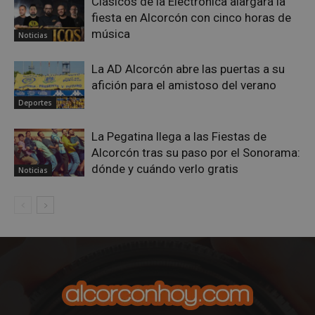
Clásicos de la Electrónica alargará la
Privacy Policy
fiesta en Alcorcón con cinco horas de
música
Noticias
La AD Alcorcón abre las puertas a su
afición para el amistoso del verano
AWSALBCORS
1 semana
Amazon.com
Inc.
Deportes
embed.bsky.app
La Pegatina llega a las Fiestas de
Alcorcón tras su paso por el Sonorama:
dónde y cuándo verlo gratis
Noticias