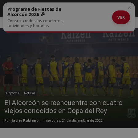
×
Programa de Fiestas de
Alcorcón 2026 🎉
VER
Consulta todos los conciertos,
Inicio
Deportes
actividades y horarios
Deportes
Noticias
El Alcorcón se reencuentra con cuatro
viejos conocidos en Copa del Rey
Por
Javier Rubiano
-
miércoles, 21 de diciembre de 2022