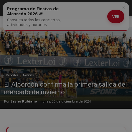
×
Programa de Fiestas de
Alcorcón 2026 🎉
VER
Consulta todos los conciertos,
Inicio
Deportes
actividades y horarios
Deportes
Noticias
El Alcorcón confirma la primera salida del
mercado de invierno
Por
Javier Rubiano
-
lunes, 30 de diciembre de 2024