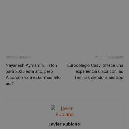
Cookies de funcionalidad
Cookies no clasificadas
Las cookies estrictamente necesarias permiten la
funcionalidad principal del sitio web, como el
inicio de sesión de usuario y la gestión de cuentas.
El sitio web no se puede utilizar correctamente sin
las cookies estrictamente necesarias.
Proveedor
/
Nombre
Vencimient
Artículo anterior
Artículo siguiente
Dominio
Nayanesh Ayman: “El listón
Eurocolegio Casvi ofrece una
PHPSESSID
Sesión
PHP.net
alcorconhoy.com
para 2025 está alto, pero
experiencia única con las
Alcorcón va a estar más alto
familias siendo maestros
aún”
Javier Rubiano