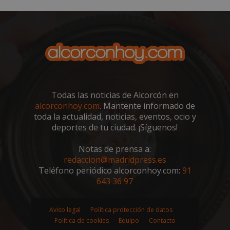
sp_landing
23 horas 59
Spotify Inc.
minutos
.spotify.com
Todas las noticias de Alcorcón en
alcorconhoy.com
. Mantente informado de
toda la actualidad, noticias, eventos, ocio y
deportes de tu ciudad. ¡Síguenos!
VISITOR_PRIVACY_METADATA
5 meses 4
YouTube
semanas
.youtube.com
Notas de prensa a:
redaccion@madridpress.es
Teléfono periódico alcorconhoy.com:
91
643 36 97
Aviso legal
Política protección de datos
Política de cookies
Equipo
Contacto