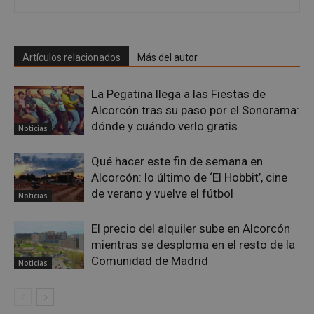
Google
Privacy Policy
Artículos relacionados
Más del autor
La Pegatina llega a las Fiestas de
Alcorcón tras su paso por el Sonorama:
dónde y cuándo verlo gratis
Noticias
AWSALBCORS
1 semana
Amazon.com
Inc.
embed.bsky.app
Qué hacer este fin de semana en
Alcorcón: lo último de ‘El Hobbit’, cine
de verano y vuelve el fútbol
Noticias
El precio del alquiler sube en Alcorcón
mientras se desploma en el resto de la
Comunidad de Madrid
Noticias