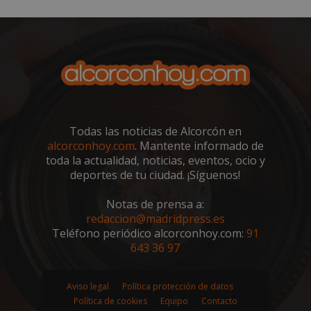
Todas las noticias de Alcorcón en
alcorconhoy.com
. Mantente informado de
toda la actualidad, noticias, eventos, ocio y
deportes de tu ciudad. ¡Síguenos!
Notas de prensa a:
sp_landing
23 horas 59
Spotify Inc.
redaccion@madridpress.es
minutos
.spotify.com
Teléfono periódico alcorconhoy.com:
91
643 36 97
Aviso legal
Política protección de datos
Política de cookies
Equipo
Contacto