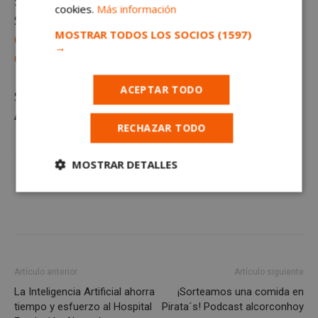
Sigue al minuto
todas las noticias de Alcorcón
.
cookies.
Más información
Suscríbete gratis al
MOSTRAR TODOS LOS SOCIOS
(1597)
Canal de Telegram
→
Canal de Whatsapp
ACEPTAR TODO
Sigue toda la
actualidad de
Alcorcón
en
alcorconhoy.com
RECHAZAR TODO
MOSTRAR DETALLES
Cookies
Cookies de
estrictamente
rendimiento
necesarias
Cookies de
Cookies de
Artículo anterior
Artículo siguiente
preferencias
funcionalidad
La Inteligencia Artificial ahorra
¡Sorteamos una comida en
tiempo y esfuerzo al Hospital
Pirata´s! Podcast alcorconhoy