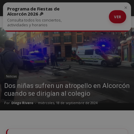
×
Programa de Fiestas de
Alcorcón 2026 🎉
VER
Consulta todos los conciertos,
Inicio
Noticias
actividades y horarios
Noticias
Dos niñas sufren un atropello en Alcorcón
cuando se dirigían al colegio
Por
Diego Rivero
-
miércoles, 18 de septiembre de 2024