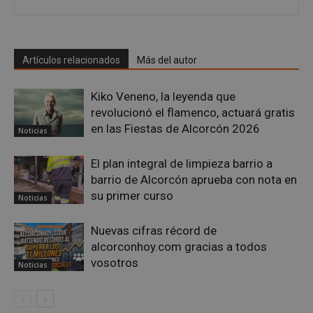
PHPSESSID
Sesión
PHP.net
alcorconhoy.com
Artículos relacionados
Más del autor
Kiko Veneno, la leyenda que
revolucionó el flamenco, actuará gratis
en las Fiestas de Alcorcón 2026
Noticias
El plan integral de limpieza barrio a
barrio de Alcorcón aprueba con nota en
su primer curso
Noticias
Google
Privacy Policy
Nuevas cifras récord de
alcorconhoy.com gracias a todos
vosotros
Noticias
AWSALBCORS
1 semana
Amazon.com
Inc.
embed.bsky.app