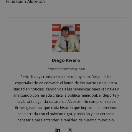
Fundación Alcorcón
Cookies no clasificadas
Cookies estrictamente necesarias
Cookies de rendimiento
Diego Rivero
Cookies de preferencias
https://alcorconhoy.com
Cookies de funcionalidad
Periodista y cronista en alcorconhoy.com, Diego se ha
especializado en convertir el latido de los barrios de nuestra
Cookies no clasificadas
ciudad en noticias, dando voz a las reivindicaciones vecinales y
Las cookies estrictamente necesarias permiten la
analizando con mirada crítica la política municipal, el deporte y
funcionalidad principal del sitio web, como el
la vibrante agenda cultural de Alcorcón. Su compromiso es
inicio de sesión de usuario y la gestión de cuentas.
firme: garantizar que cada historia que importa a los vecinos
El sitio web no se puede utilizar correctamente sin
las cookies estrictamente necesarias.
sea narrada con el máximo rigor, precisión y esa cercanía
necesaria para entender la realidad de nuestro municipio.
Proveedor
/
Nombre
Vencimient
Dominio