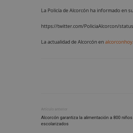
Nombre
La Policía de Alcorcón ha informado en su
PHPSESSID
https://twitter.com/PoliciaAlcorcon/sta
La actualidad de Alcorcón en
alcorconhoy
AWSALBCORS
sp_landing
VISITOR_PRIVACY
Artículo anterior
Alcorcón garantiza la alimentación a 800 niños
escolarizados
sp_t