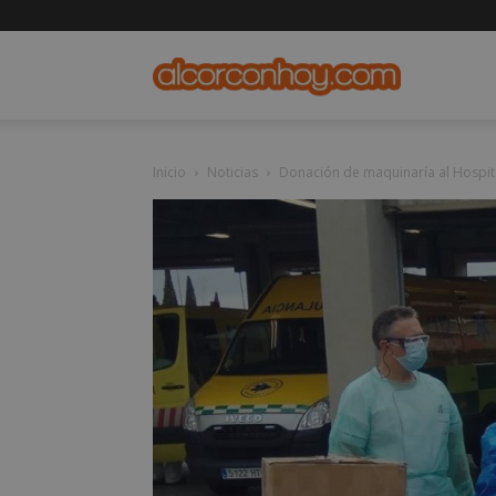
alcorconho
Inicio
Noticias
Donación de maquinaría al Hospit