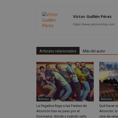
__cf_bm
Víctor Guillén Pérez
https://www.alcorconhoy.com
CookieScriptConse
Artículos relacionados
Más del autor
Nombre
Nombre
Nombre
__gpi
__Secure-
ROLLOUT_TOKEN
test_cookie
ttwid
OAID
IDE
Noticias
Noticias
La Pegatina llega a las Fiestas de
Qué hacer e
Alcorcón tras su paso por el
Alcorcón: lo
_ga_MP6BJ9ENMQ
iutk
Sonorama: dónde y cuándo verlo
cine de vera