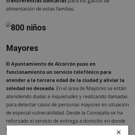
transferencias bancarias
para los gastos de
alimentación de estas familias.
Mayores
El Ayuntamiento de Alcorcón puso en
funcionamiento un servicio telefónico para
atender a la tercera edad de la ciudad y aliviar la
soledad no deseada
. En el área de Mayores se están
atendiendo dudas e inquietudes y realizando llamadas
para detectar casos de personas mayores en situación
de especial vulnerabilidad. Desde la Concejalía se ha
reforzado el servicio de entrega a domicilio en donde
están colaborando cuerpos de emergencia como el de
×