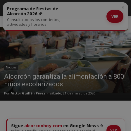
×
Programa de Fiestas de
Alcorcón 2026 🎉
VER
Consulta todos los conciertos,
Inicio
Noticias
actividades y horarios
Noticias
Alcorcón garantiza la alimentación a 800
niños escolarizados
Por
Víctor Guillén Pérez
-
sábado, 21 de marzo de 2020
Sigue
alcorconhoy.com
en Google News ⭐
VER