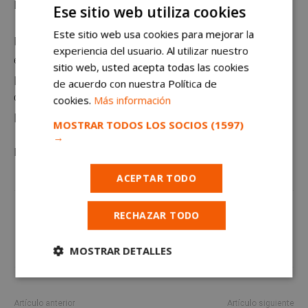
Protección Civil.
Ese sitio web utiliza cookies
Este sitio web usa cookies para mejorar la
Los servicios sociales son más necesarios que nunca
experiencia del usuario. Al utilizar nuestro
en una situación de estas características. Son miles los
sitio web, usted acepta todas las cookies
profesionales de los servicios sociales en toda España
de acuerdo con nuestra Política de
que están trabajando muchas horas porque nadie lo
cookies.
Más información
pase mal estos días.
MOSTRAR TODOS LOS SOCIOS
(1597)
→
La actualidad de Alcorcón en
alcorconhoy.com
ACEPTAR TODO
RECHAZAR TODO
MOSTRAR DETALLES
Cookies
Cookies de
estrictamente
rendimiento
necesarias
Artículo anterior
Artículo siguiente