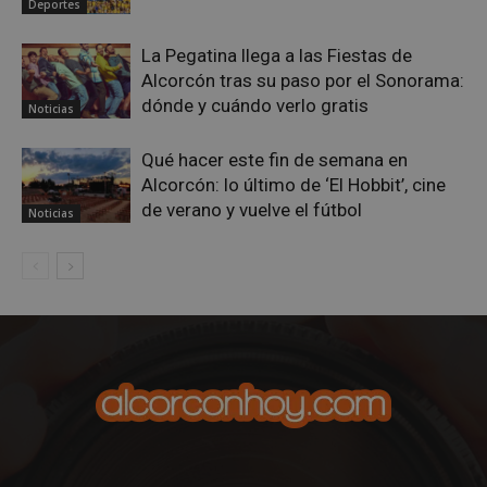
Las cookies estrictamente necesarias permiten la
Deportes
funcionalidad principal del sitio web, como el
inicio de sesión de usuario y la gestión de cuentas.
La Pegatina llega a las Fiestas de
El sitio web no se puede utilizar correctamente sin
las cookies estrictamente necesarias.
Alcorcón tras su paso por el Sonorama:
dónde y cuándo verlo gratis
Proveedor
/
Noticias
Nombre
Vencimient
Dominio
PHPSESSID
Sesión
PHP.net
Qué hacer este fin de semana en
alcorconhoy.com
Alcorcón: lo último de ‘El Hobbit’, cine
de verano y vuelve el fútbol
Noticias
Google
Privacy Policy