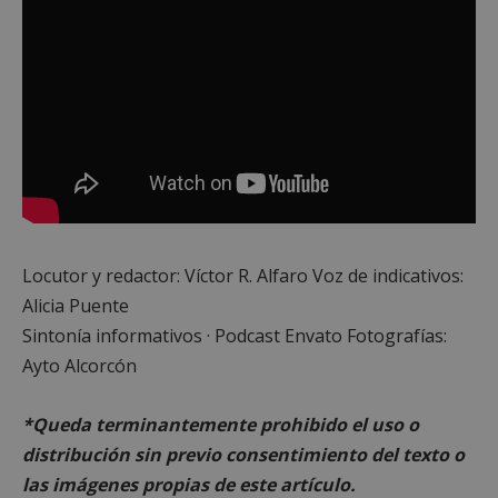
preferencias
funcionalidad
Cookies no clasificadas
Cookies estrictamente necesarias
Locutor y redactor: Víctor R. Alfaro Voz de indicativos:
Cookies de rendimiento
Alicia Puente
Cookies de preferencias
Sintonía informativos · Podcast Envato Fotografías:
Cookies de funcionalidad
Ayto Alcorcón
Cookies no clasificadas
Las cookies estrictamente necesarias permiten la
*Queda terminantemente prohibido el uso o
funcionalidad principal del sitio web, como el
inicio de sesión de usuario y la gestión de cuentas.
distribución sin previo consentimiento del texto o
El sitio web no se puede utilizar correctamente sin
las imágenes propias de este artículo.
las cookies estrictamente necesarias.