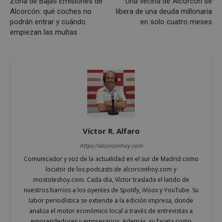
Zona de Bajas Emisiones de
Una vecina de Alcorcón se
AWSALBCORS
1 semana
Amazon.com
Alcorcón: qué coches no
libera de una deuda millonaria
Inc.
podrán entrar y cuándo
en solo cuatro meses
embed.bsky.app
empiezan las multas
Víctor R. Alfaro
https://alcorconhoy.com
Comunicador y voz de la actualidad en el sur de Madrid como
locutor de los podcasts de alcorconhoy.com y
sp_landing
23 horas 59
Spotify Inc.
mostoleshoy.com. Cada día, Víctor traslada el latido de
minutos
.spotify.com
nuestros barrios a los oyentes de Spotify, iVoox y YouTube. Su
labor periodística se extiende a la edición impresa, donde
analiza el motor económico local a través de entrevistas a
emprendedores y empresarios. Además, su faceta como