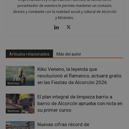
presentador de eventos le permite mantener un contacto
directo y constante con la realidad social y cultural de Alcorcón
y Móstoles.
VISITOR_PRIVACY_METADATA
5 meses 4
YouTube
semanas
.youtube.com
Artículos relacionados
Más del autor
Kiko Veneno, la leyenda que
revolucionó el flamenco, actuará gratis
en las Fiestas de Alcorcón 2026
Noticias
El plan integral de limpieza barrio a
barrio de Alcorcón aprueba con nota en
su primer curso
Noticias
Nuevas cifras récord de
sp_t
1 año
Spotify Inc.