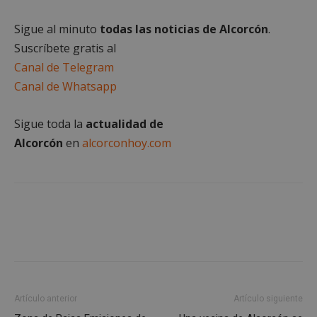
Proveedor
/
Nombre
Vencimient
Dominio
Sigue al minuto
todas las noticias de Alcorcón
.
PHPSESSID
Sesión
PHP.net
Suscríbete gratis al
alcorconhoy.com
Canal de Telegram
Canal de Whatsapp
Sigue toda la
actualidad de
Alcorcón
en
alcorconhoy.com
Google
Privacy Policy
Artículo anterior
Artículo siguiente