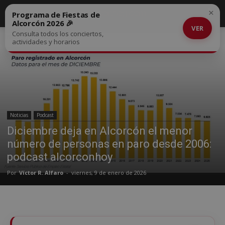
×
Programa de Fiestas de
Alcorcón 2026 🎉
VER
Consulta todos los conciertos,
Inicio
Noticias
actividades y horarios
Noticias
Podcast
Diciembre deja en Alcorcón el menor
número de personas en paro desde 2006:
podcast alcorconhoy
Por
Víctor R. Alfaro
-
viernes, 9 de enero de 2026