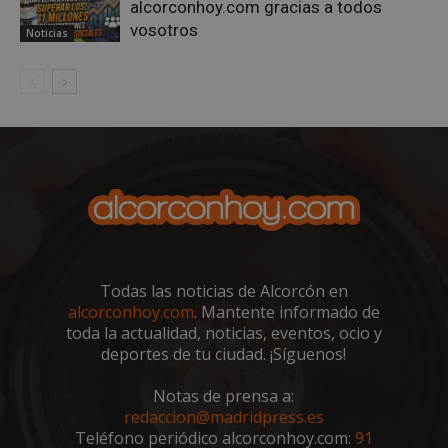
alcorconhoy.com gracias a todos
.spotify.com
vosotros
Noticias
__cf_bm
29 minutos
Cloudflare Inc.
58 segundo
.twitter.com
Todas las noticias de Alcorcón en
alcorconhoy.com
. Mantente informado de
toda la actualidad, noticias, eventos, ocio y
deportes de tu ciudad. ¡Síguenos!
CookieScriptConsent
4 semanas 
CookieScript
días
alcorconhoy.com
Notas de prensa a:
redaccion@madridpress.es
Teléfono periódico alcorconhoy.com:
91