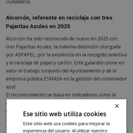
ciudadanía.
Alcorcón, referente en reciclaje con tres
Pajaritas Azules en 2025
Alcorcón ha sido reconocida de nuevo en 2025 con
tres Pajaritas Azules, la máxima distinción otorgada
por ASPAPEL, por la excelencia en la recogida selectiva
y el reciclaje de papel y cartón. Este galardón pone en
valor el trabajo conjunto del Ayuntamiento y de la
empresa pública ESMASA en la gestión del contenedor
azul.
El reconocimiento se basa en indicadores como la
eficacia del servicio, la planificación y las campañas de
×
concienciación ciudadana. Con este nuevo premio,
Ese sitio web utiliza cookies
Alcorcón consolida su posición como referente en
Este sitio web usa cookies para mejorar la
sostenibilidad y economía circular, revalidando un
experiencia del usuario. Al utilizar nuestro