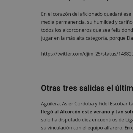
__cf_bm
En el corazón del aficionado quedará ese
media permanencia, su humildad y cariño 
CookieScriptConse
todos los alcorconeros que sea feliz don
jugar en la más alta categoría, porque Dan
https://twitter.com/djim_25/status/148
Nombre
Nombre
Nombre
__gpi
__Secure-
ROLLOUT_TOKEN
test_cookie
Otras tres salidas el últi
ttwid
OAID
IDE
Aguilera, Asier Córdoba y Fidel Escobar 
llegó al Alcorcón este verano y tan so
solo ha disputado diez encuentros de Liga
_ga_MP6BJ9ENMQ
iutk
su vinculación con el equipo alfarero.
En 