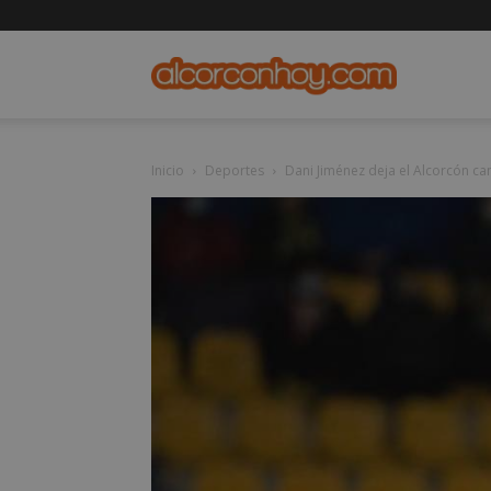
alcorconho
Inicio
Deportes
Dani Jiménez deja el Alcorcón c