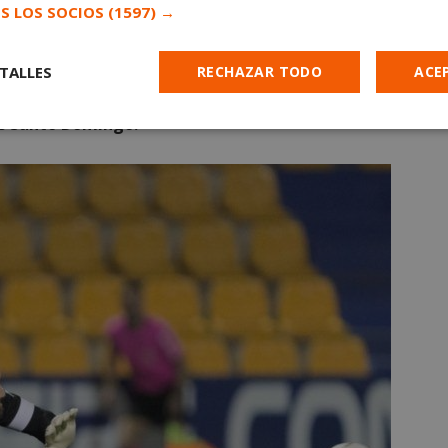
S LOS SOCIOS
(1597) →
lo que ha jugado siete temporadas,
140 partidos de
a portería a cero en 46 partidos y ha encajado 185
 pero ahora su destino es pepinero.
El de Lebrija
TALLES
RECHAZAR TODO
ACE
en las cuatro últimas campañas y, sin duda, deja
de Santo Domingo.
Cookies de
Cookies de
Cookies de
e
rendimiento
preferencias
funcionalidad
es estrictamente necesarias
Cookies de rendimiento
Cookies de prefer
Cookies de funcionalidad
Cookies no clasificadas
mente necesarias permiten la funcionalidad principal del sitio web, como el inicio d
s. El sitio web no se puede utilizar correctamente sin las cookies estrictamente nece
Proveedor
/
Vencimiento
Descripción
Dominio