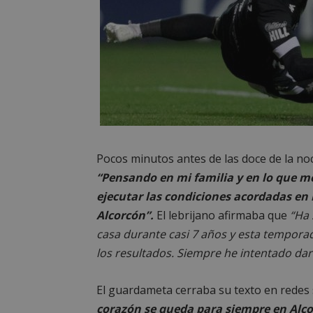
PHPSESSID
AWSALBCORS
Pocos minutos antes de las doce de la no
sp_landing
“Pensando en mi familia y en lo que me
ejecutar las condiciones acordadas en
VISITOR_PRIVACY
Alcorcón”.
El lebrijano afirmaba que
“Ha 
casa durante casi 7 años y esta tempor
los resultados. Siempre he intentado dar 
sp_t
El guardameta cerraba su texto en redes
corazón se queda para siempre en Alco