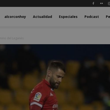
y.com
alcorconhoy
Actualidad
Especiales
Podcast
Pe
amino del Leganés