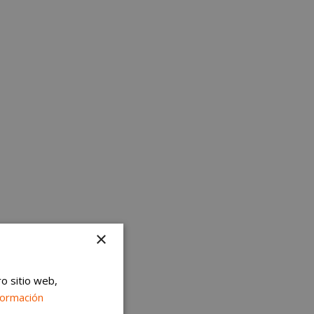
×
ro sitio web,
formación