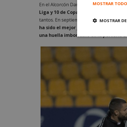
MOSTRAR TODO
En el Alcorcón Dani Jiménez es un símbo
Liga y 10 de Copa
en los que ha dejado l
tantos. En septiembre renovó hasta 2024
MOSTRAR DE
ha sido el mejor jugador del Alcorcón 
una huella imborrable en la portería 
Cookies
estrictament
necesarias
Cooki
Las cookies estricta
la gestión de cuenta
Nombre