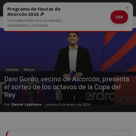
×
Programa de Fiestas de
Alcorcón 2026 🎉
VER
Consulta todos los conciertos,
Inicio
Deportes
actividades y horarios
Deportes
Noticias
Dani Gordo, vecino de Alcorcón, presenta
el sorteo de los octavos de la Copa del
Rey
Por
Daniel Cayetano
-
jueves, 8 de enero de 2026