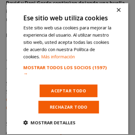
David y Dani Gordo continúan dejando una huella
×
imborrable en el deporte nacional, llevando el
Ese sitio web utiliza cookies
nombre de Alcorcón a lo más alto.
Este sitio web usa cookies para mejorar la
experiencia del usuario. Al utilizar nuestro
Foto principal
: RFEF.
sitio web, usted acepta todas las cookies
de acuerdo con nuestra Política de
*Queda terminantemente prohibido el uso o
cookies.
Más información
distribución sin previo consentimiento del texto o
MOSTRAR TODOS LOS SOCIOS
(1597)
las imágenes propias de este artículo.
→
Sigue al minuto
todas las noticias de Alcorcón
.
ACEPTAR TODO
Suscríbete gratis al
Canal de Telegram
RECHAZAR TODO
Canal de Whatsapp
MOSTRAR DETALLES
Sigue toda la
actualidad de
Alcorcón
en
alcorconhoy.com