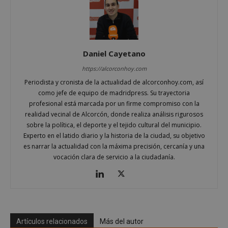
Cookies no clasificadas
Las cookies estrictamente necesarias permiten la
funcionalidad principal del sitio web, como el
inicio de sesión de usuario y la gestión de cuentas.
El sitio web no se puede utilizar correctamente sin
Daniel Cayetano
las cookies estrictamente necesarias.
https://alcorconhoy.com
Proveedor
/
Nombre
Vencimient
Dominio
Periodista y cronista de la actualidad de alcorconhoy.com, así
como jefe de equipo de madridpress. Su trayectoria
PHPSESSID
Sesión
PHP.net
alcorconhoy.com
profesional está marcada por un firme compromiso con la
realidad vecinal de Alcorcón, donde realiza análisis rigurosos
sobre la política, el deporte y el tejido cultural del municipio.
Experto en el latido diario y la historia de la ciudad, su objetivo
es narrar la actualidad con la máxima precisión, cercanía y una
vocación clara de servicio a la ciudadanía.
Artículos relacionados
Más del autor