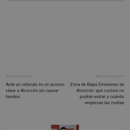
Cookies
Cookies de
estrictamente
rendimiento
necesarias
Cookies de
Cookies de
preferencias
funcionalidad
Cookies no clasificadas
Artículo anterior
Artículo siguiente
Arde un vehículo en un acceso
Zona de Bajas Emisiones de
clave a Alcorcón sin causar
Alcorcón: qué coches no
heridos
podrán entrar y cuándo
Cookies estrictamente necesarias
empiezan las multas
Cookies de rendimiento
Cookies de preferencias
Cookies de funcionalidad