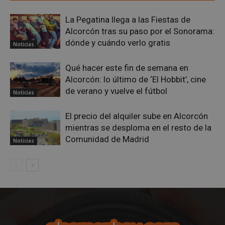
Google
Privacy Policy
La Pegatina llega a las Fiestas de
Alcorcón tras su paso por el Sonorama:
dónde y cuándo verlo gratis
Noticias
Qué hacer este fin de semana en
AWSALBCORS
1 semana
Amazon.com
Alcorcón: lo último de ‘El Hobbit’, cine
Inc.
embed.bsky.app
de verano y vuelve el fútbol
Noticias
El precio del alquiler sube en Alcorcón
mientras se desploma en el resto de la
Comunidad de Madrid
Noticias