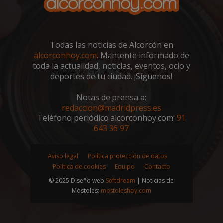
sp_landing
23 horas 59
Spotify Inc.
minutos
.spotify.com
Todas las noticias de Alcorcón en
alcorconhoy.com
. Mantente informado de
toda la actualidad, noticias, eventos, ocio y
deportes de tu ciudad. ¡Síguenos!
Notas de prensa a:
redaccion@madridpress.es
VISITOR_PRIVACY_METADATA
5 meses 4
YouTube
semanas
.youtube.com
Teléfono periódico alcorconhoy.com:
91
643 36 97
Aviso legal
Política protección de datos
Política de cookies
Equipo
Contacto
© 2025 Diseño web
Softdream
| Noticias de
Móstoles:
mostoleshoy.com