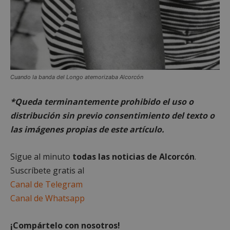
Las cookies estrictamente necesarias permiten la
funcionalidad principal del sitio web, como el
inicio de sesión de usuario y la gestión de cuentas.
El sitio web no se puede utilizar correctamente sin
las cookies estrictamente necesarias.
Proveedor
/
Nombre
Vencimient
Dominio
Cuando la banda del Longo atemorizaba Alcorcón
PHPSESSID
Sesión
PHP.net
alcorconhoy.com
*Queda terminantemente prohibido el uso o
distribución sin previo consentimiento del texto o
las imágenes propias de este artículo.
Sigue al minuto
todas las noticias de Alcorcón
.
Suscríbete gratis al
Canal de Telegram
Canal de Whatsapp
Google
¡Compártelo con nosotros!