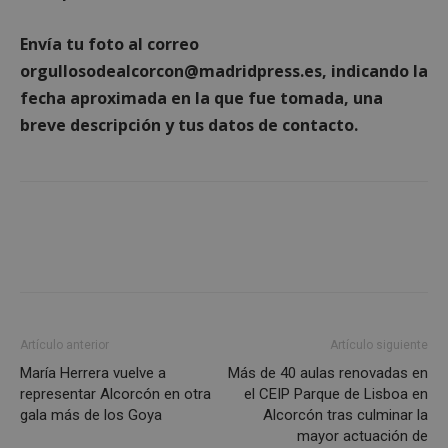
Privacy Policy
Envía tu foto al correo
orgullosodealcorcon@madridpress.es, indicando la
fecha aproximada en la que fue tomada, una
AWSALBCORS
1 semana
Amazon.com
breve descripción y tus datos de contacto.
Inc.
embed.bsky.app
Artículo anterior
Artículo siguiente
María Herrera vuelve a
Más de 40 aulas renovadas en
representar Alcorcón en otra
el CEIP Parque de Lisboa en
gala más de los Goya
Alcorcón tras culminar la
mayor actuación de