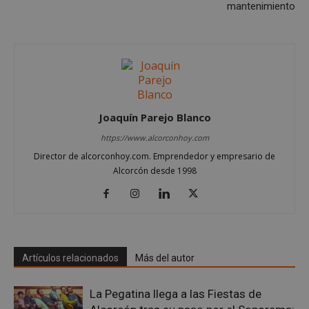
sp_landing
23 horas 59
Spotify Inc.
mantenimiento
minutos
.spotify.com
Joaquín Parejo Blanco
VISITOR_PRIVACY_METADATA
5 meses 4
YouTube
semanas
.youtube.com
https://www.alcorconhoy.com
Director de alcorconhoy.com. Emprendedor y empresario de
Alcorcón desde 1998
Artículos relacionados
Más del autor
La Pegatina llega a las Fiestas de