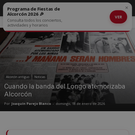
×
Programa de Fiestas de
Alcorcón 2026 🎉
VER
Consulta todos los conciertos,
Inicio
Alcorcón antiguo
actividades y horarios
Alcorcón antiguo
Noticias
Cuando la banda del Longo atemorizaba
Alcorcón
Por
Joaquín Parejo Blanco
-
domingo, 18 de enero de 2026