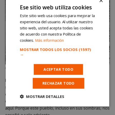
×
Ese sitio web utiliza cookies
Este sitio web usa cookies para mejorar la
experiencia del usuario. Al utilizar nuestro
sitio web, usted acepta todas las cookies
de acuerdo con nuestra Política de
cookies.
Más información
MOSTRAR TODOS LOS SOCIOS
(1597)
→
Cuando la banda del Longo atemorizaba Alcorcón
ACEPTAR TODO
Pongamos que hablo de Alcorcón.
El de los parques
RECHAZAR TODO
sin columpios, los portales oscuros y los códigos no
escritos. El de las cicatrices en el brazo y los silencios
MOSTRAR DETALLES
en casa. Y pongamos también que sí, que seguimos
Cookies
Cookies de
aquí. Porque este pueblo, incluso en sus sombras, nos
estrictamente
rendimiento
enseñó a salir adelante.