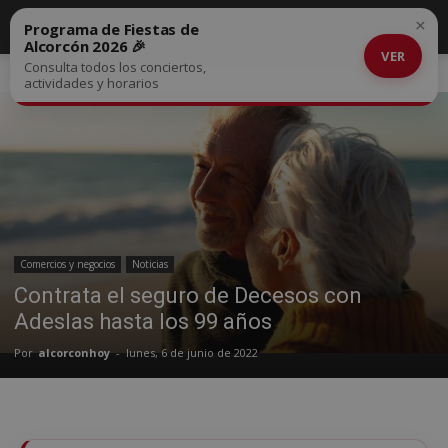
×
Programa de Fiestas de
Alcorcón 2026 🎉
VER
Consulta todos los conciertos,
Inicio
Comercios y negocios
actividades y horarios
Comercios y negocios
Noticias
Contrata el seguro de Decesos con
Adeslas hasta los 99 años
Por
alcorconhoy
-
lunes, 6 de junio de 2022