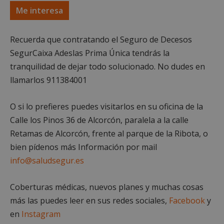
Me interesa
Cookies estrictamente necesarias
Recuerda que contratando el Seguro de Decesos
Cookies de rendimiento
SegurCaixa Adeslas Prima Única tendrás la
Cookies de preferencias
tranquilidad de dejar todo solucionado. No dudes en
Cookies de funcionalidad
llamarlos
911384001
Cookies no clasificadas
Las cookies estrictamente necesarias permiten la
O si lo prefieres puedes visitarlos en su oficina de la
funcionalidad principal del sitio web, como el
inicio de sesión de usuario y la gestión de cuentas.
Calle los Pinos 36 de Alcorcón, paralela a la calle
El sitio web no se puede utilizar correctamente sin
Retamas de Alcorcón, frente al parque de la Ribota, o
las cookies estrictamente necesarias.
bien pídenos más Información por mail
Proveedor
/
Nombre
Vencimient
Dominio
info@saludsegur.es
PHPSESSID
Sesión
PHP.net
alcorconhoy.com
Coberturas médicas, nuevos planes y muchas cosas
más las puedes leer en sus redes sociales,
Facebook
y
en
Instagram