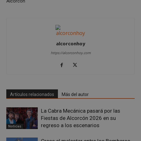
Alcorcón
alcorconhoy
https://alcorconhoy.com
sp_landing
23 horas 59
Spotify Inc.
minutos
.spotify.com
Artículos relacionados
Más del autor
La Cabra Mecánica pasará por las
VISITOR_PRIVACY_METADATA
5 meses 4
YouTube
Fiestas de Alcorcón 2026 en su
semanas
.youtube.com
regreso a los escenarios
Noticias