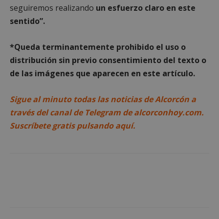
seguiremos realizando
un esfuerzo claro en este
sentido”.
*Queda terminantemente prohibido el uso o
distribución sin previo consentimiento del texto o
Cookies estrictamente necesarias
de las imágenes que aparecen en este artículo.
Cookies de rendimiento
Cookies de preferencias
Sigue al minuto todas las noticias de Alcorcón a
Cookies de funcionalidad
través del canal de Telegram de alcorconhoy.com.
Cookies no clasificadas
Suscríbete gratis pulsando aquí.
Las cookies estrictamente necesarias permiten la
funcionalidad principal del sitio web, como el
inicio de sesión de usuario y la gestión de cuentas.
El sitio web no se puede utilizar correctamente sin
las cookies estrictamente necesarias.
Proveedor
/
Nombre
Vencimient
Dominio
PHPSESSID
Sesión
PHP.net
alcorconhoy.com