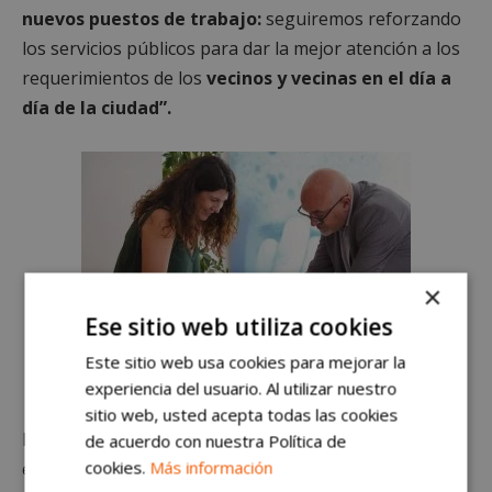
nuevos puestos de trabajo:
seguiremos reforzando
los servicios públicos para dar la mejor atención a los
requerimientos de los
vecinos y vecinas en el día a
día de la ciudad”.
×
Ese sitio web utiliza cookies
Este sitio web usa cookies para mejorar la
experiencia del usuario. Al utilizar nuestro
Trabajadora en la toma de posesión
sitio web, usted acepta todas las cookies
La
alcaldesa del municipio, Candelaria Testa
, ha
de acuerdo con nuestra Política de
cookies.
Más información
ensalzado “la labor realizada por los trabajadores y