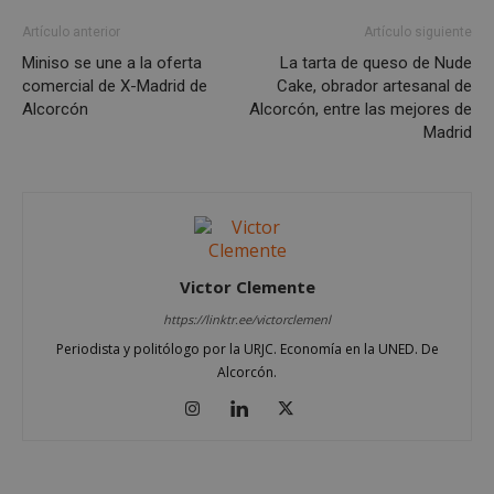
Artículo anterior
Artículo siguiente
Miniso se une a la oferta
La tarta de queso de Nude
comercial de X-Madrid de
Cake, obrador artesanal de
Alcorcón
Alcorcón, entre las mejores de
Madrid
Google
Victor Clemente
Privacy Policy
https://linktr.ee/victorclemenl
Periodista y politólogo por la URJC. Economía en la UNED. De
Alcorcón.
AWSALBCORS
1 semana
Amazon.com
Inc.
embed.bsky.app