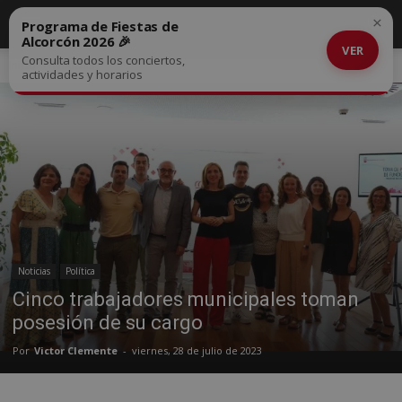
×
Programa de Fiestas de
Alcorcón 2026 🎉
VER
Consulta todos los conciertos,
Inicio
Noticias
actividades y horarios
Noticias
Política
Cinco trabajadores municipales toman
posesión de su cargo
Por
Victor Clemente
-
viernes, 28 de julio de 2023