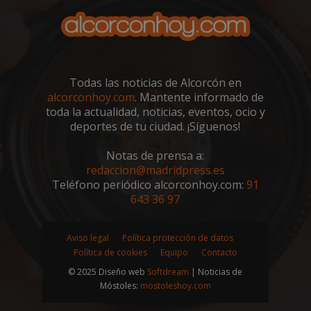
VISITOR_PRIVACY_METADATA
5 meses 4
YouTube
semanas
.youtube.com
Todas las noticias de Alcorcón en
alcorconhoy.com
. Mantente informado de
toda la actualidad, noticias, eventos, ocio y
deportes de tu ciudad. ¡Síguenos!
Notas de prensa a:
redaccion@madridpress.es
Teléfono periódico alcorconhoy.com:
91
643 36 97
Aviso legal
Política protección de datos
sp_t
1 año
Spotify Inc.
Política de cookies
Equipo
Contacto
.spotify.com
© 2025 Diseño web
Softdream
| Noticias de
Móstoles:
mostoleshoy.com