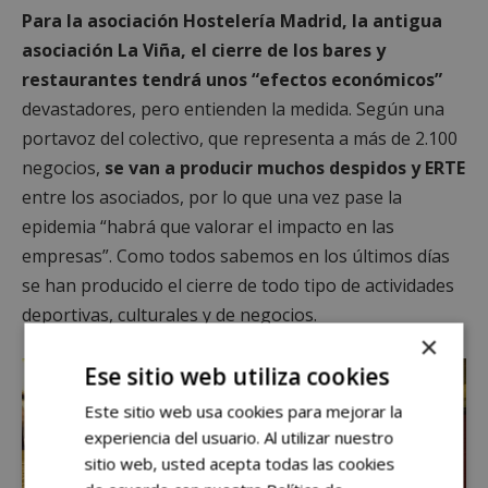
Para la asociación Hostelería Madrid, la antigua
asociación La Viña, el cierre de los bares y
restaurantes tendrá unos “efectos económicos”
devastadores, pero entienden la medida. Según una
portavoz del colectivo, que representa a más de 2.100
negocios,
se van a producir muchos despidos y ERTE
entre los asociados, por lo que una vez pase la
epidemia “habrá que valorar el impacto en las
empresas”. Como todos sabemos en los últimos días
se han producido el cierre de todo tipo de actividades
deportivas, culturales y de negocios.
×
Ese sitio web utiliza cookies
Este sitio web usa cookies para mejorar la
experiencia del usuario. Al utilizar nuestro
sitio web, usted acepta todas las cookies