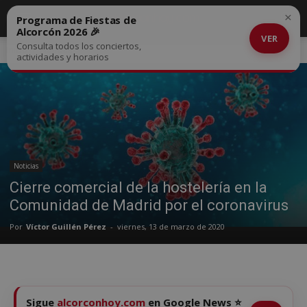
×
Programa de Fiestas de
Alcorcón 2026 🎉
VER
Consulta todos los conciertos,
Inicio
Noticias
actividades y horarios
Noticias
Cierre comercial de la hostelería en la
Comunidad de Madrid por el coronavirus
Por
Víctor Guillén Pérez
-
viernes, 13 de marzo de 2020
Sigue
alcorconhoy.com
en Google News ⭐