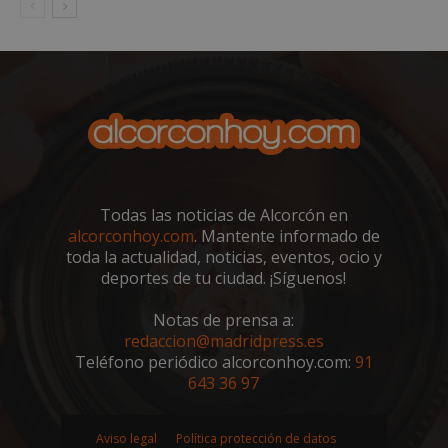
embed.bsky.app
Todas las noticias de Alcorcón en
alcorconhoy.com
. Mantente informado de
toda la actualidad, noticias, eventos, ocio y
deportes de tu ciudad. ¡Síguenos!
Notas de prensa a:
sp_landing
23 horas 59
Spotify Inc.
minutos
.spotify.com
redaccion@madridpress.es
Teléfono periódico alcorconhoy.com:
91
643 36 97
Aviso legal
Política protección de datos