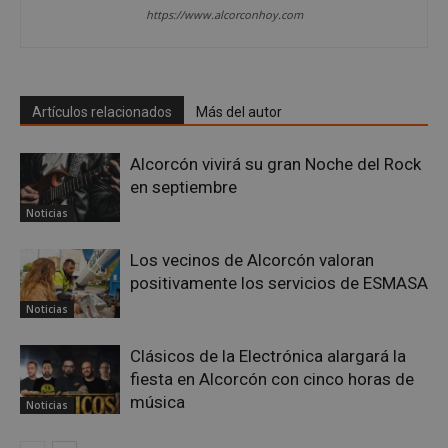
https://www.alcorconhoy.com
PHPSESSID
Sesión
PHP.net
alcorconhoy.com
Artículos relacionados
Más del autor
Alcorcón vivirá su gran Noche del Rock
en septiembre
Noticias
Los vecinos de Alcorcón valoran
positivamente los servicios de ESMASA
Google
Noticias
Privacy Policy
Clásicos de la Electrónica alargará la
fiesta en Alcorcón con cinco horas de
música
Noticias
AWSALBCORS
1 semana
Amazon.com
Inc.