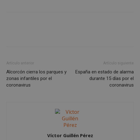
Cookies no clasificadas
Cookies estrictamente necesarias
Artículo anterior
Artículo siguiente
Cookies de rendimiento
Alcorcón cierra los parques y
España en estado de alarma
Cookies de preferencias
zonas infantiles por el
durante 15 días por el
Cookies de funcionalidad
coronavirus
coronavirus
Cookies no clasificadas
Las cookies estrictamente necesarias permiten la
funcionalidad principal del sitio web, como el
inicio de sesión de usuario y la gestión de cuentas.
El sitio web no se puede utilizar correctamente sin
las cookies estrictamente necesarias.
Proveedor
/
Víctor Guillén Pérez
Nombre
Vencimient
Dominio