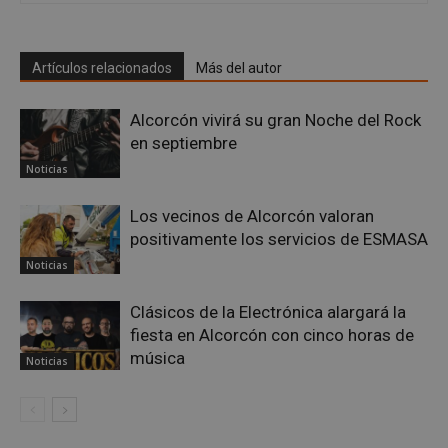
PHPSESSID
Sesión
PHP.net
alcorconhoy.com
Artículos relacionados
Más del autor
Alcorcón vivirá su gran Noche del Rock
en septiembre
Noticias
Los vecinos de Alcorcón valoran
positivamente los servicios de ESMASA
Noticias
Google
Privacy Policy
Clásicos de la Electrónica alargará la
fiesta en Alcorcón con cinco horas de
música
Noticias
AWSALBCORS
1 semana
Amazon.com
Inc.
embed.bsky.app