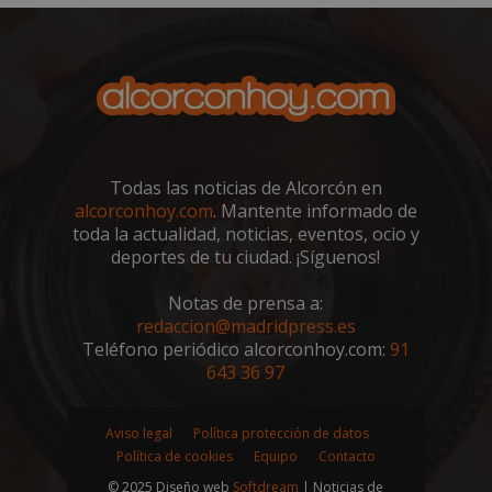
Todas las noticias de Alcorcón en
alcorconhoy.com
. Mantente informado de
toda la actualidad, noticias, eventos, ocio y
deportes de tu ciudad. ¡Síguenos!
Notas de prensa a:
redaccion@madridpress.es
sp_landing
23 horas 59
Spotify Inc.
minutos
.spotify.com
Teléfono periódico alcorconhoy.com:
91
643 36 97
Aviso legal
Política protección de datos
Política de cookies
Equipo
Contacto
© 2025 Diseño web
Softdream
| Noticias de