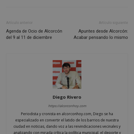
Cookies estrictamente necesarias
Cookies de rendimiento
Cookies de preferencias
Artículo anterior
Artículo siguiente
Cookies de funcionalidad
Agenda de Ocio de Alcorcón
Apuntes desde Alcorcón:
Cookies no clasificadas
del 9 al 11 de diciembre
Acabar pensando lo mismo
Las cookies estrictamente necesarias permiten la
funcionalidad principal del sitio web, como el
inicio de sesión de usuario y la gestión de cuentas.
El sitio web no se puede utilizar correctamente sin
las cookies estrictamente necesarias.
Proveedor
/
Nombre
Vencimient
Dominio
PHPSESSID
Sesión
PHP.net
alcorconhoy.com
Diego Rivero
https://alcorconhoy.com
Periodista y cronista en alcorconhoy.com, Diego se ha
especializado en convertir el latido de los barrios de nuestra
ciudad en noticias, dando voz a las reivindicaciones vecinales y
analizando con mirada crítica la política municipal, el deporte y