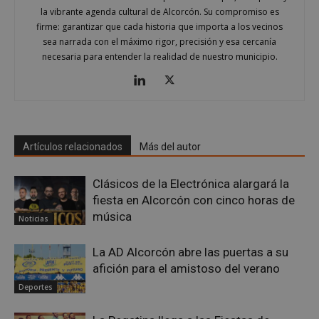
la vibrante agenda cultural de Alcorcón. Su compromiso es
firme: garantizar que cada historia que importa a los vecinos
sea narrada con el máximo rigor, precisión y esa cercanía
necesaria para entender la realidad de nuestro municipio.
Google
Privacy Policy
Artículos relacionados
Más del autor
AWSALBCORS
1 semana
Amazon.com
Clásicos de la Electrónica alargará la
Inc.
fiesta en Alcorcón con cinco horas de
embed.bsky.app
música
Noticias
La AD Alcorcón abre las puertas a su
afición para el amistoso del verano
Deportes