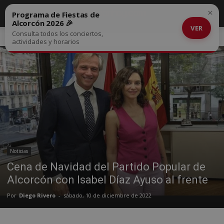
×
Programa de Fiestas de
Alcorcón 2026 🎉
VER
Consulta todos los conciertos,
Inicio
Noticias
actividades y horarios
Noticias
Cena de Navidad del Partido Popular de
Alcorcón con Isabel Díaz Ayuso al frente
Por
Diego Rivero
-
sábado, 10 de diciembre de 2022