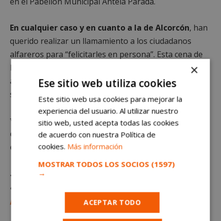
en el Pabellón Municipal Antela Parada.
En cualquier caso y en cuanto a la de Alcorcón
, han
querido realizar un llamamiento a los ciudadanos
alfareros para “felicitarles en persona”. Esta cena de
×
Navidad ya es tradicional en el Partido Popular,
aunque el año pasado no pudo celebrarse por la
Ese sitio web utiliza cookies
situación sanitaria.
Este sitio web usa cookies para mejorar la
experiencia del usuario. Al utilizar nuestro
*Queda terminantemente prohibido el uso o
sitio web, usted acepta todas las cookies
distribución sin previo consentimiento del texto o
de acuerdo con nuestra Política de
cookies.
Más información
de las imágenes que aparecen en este artículo.
MOSTRAR TODOS LOS SOCIOS
(1597)
Si tienes una empresa y quieres anunciarte en
→
alcorconhoy.com,
pulsa aquí para saber cómo
puedes hacerlo.
ACEPTAR TODO