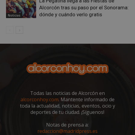
La Pegatina llega a las Fiestas de
Alcorcón tras su paso por el Sonorama:
dónde y cuándo verlo gratis
Noticias
sp_landing
23 horas 59
Spotify Inc.
minutos
.spotify.com
Todas las noticias de Alcorcón en
VISITOR_PRIVACY_METADATA
5 meses 4
YouTube
alcorconhoy.com
. Mantente informado de
semanas
.youtube.com
toda la actualidad, noticias, eventos, ocio y
deportes de tu ciudad. ¡Síguenos!
Notas de prensa a:
redaccion@madridpress.es