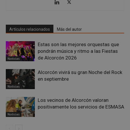
PHPSESSID
Sesión
PHP.net
alcorconhoy.com
Artículos relacionados
Más del autor
Estas son las mejores orquestas que
pondrán música y ritmo a las Fiestas
de Alcorcón 2026
Noticias
Alcorcón vivirá su gran Noche del Rock
en septiembre
Google
Noticias
Privacy Policy
Los vecinos de Alcorcón valoran
positivamente los servicios de ESMASA
Noticias
AWSALBCORS
1 semana
Amazon.com
Inc.