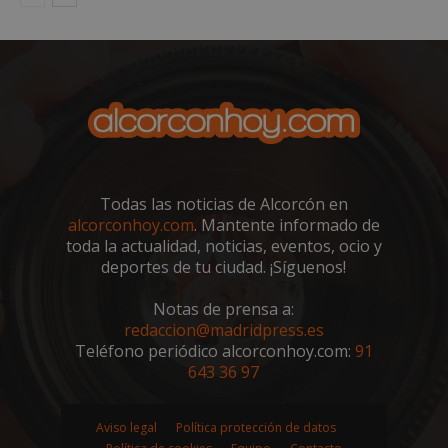
embed.bsky.app
Todas las noticias de Alcorcón en
alcorconhoy.com
. Mantente informado de
toda la actualidad, noticias, eventos, ocio y
deportes de tu ciudad. ¡Síguenos!
Notas de prensa a:
sp_landing
23 horas 59
Spotify Inc.
redaccion@madridpress.es
minutos
.spotify.com
Teléfono periódico alcorconhoy.com:
91
643 36 97
Aviso legal
Política protección de datos