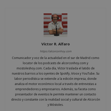
Cookies no clasificadas
Víctor R. Alfaro
Cookies estrictamente necesarias
Cookies de rendimiento
https://alcorconhoy.com
Comunicador y voz de la actualidad en el sur de Madrid como
Cookies de preferencias
locutor de los podcasts de alcorconhoy.com y
Cookies de funcionalidad
mostoleshoy.com. Cada día, Víctor traslada el latido de
Cookies no clasificadas
nuestros barrios a los oyentes de Spotify, iVoox y YouTube. Su
labor periodística se extiende a la edición impresa, donde
Las cookies estrictamente necesarias permiten la
analiza el motor económico local a través de entrevistas a
funcionalidad principal del sitio web, como el
inicio de sesión de usuario y la gestión de cuentas.
emprendedores y empresarios. Además, su faceta como
El sitio web no se puede utilizar correctamente sin
presentador de eventos le permite mantener un contacto
las cookies estrictamente necesarias.
directo y constante con la realidad social y cultural de Alcorcón
Proveedor
/
y Móstoles.
Nombre
Vencimient
Dominio