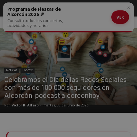
×
Programa de Fiestas de
Alcorcón 2026 🎉
VER
Consulta todos los conciertos,
Inicio
Noticias
actividades y horarios
Noticias
Podcast
Celebramos el Día de las Redes Sociales
con más de 100.000 seguidores en
Alcorcón: podcast alcorconhoy
Por
Víctor R. Alfaro
-
martes, 30 de junio de 2026