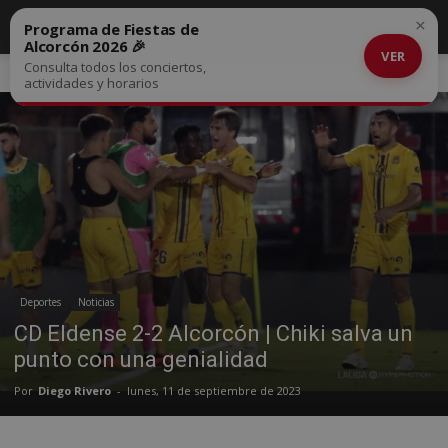
×
Programa de Fiestas de
Alcorcón 2026 🎉
VER
Consulta todos los conciertos,
Inicio
Deportes
actividades y horarios
Deportes
Noticias
CD Eldense 2-2 Alcorcón | Chiki salva un
punto con una genialidad
Por
Diego Rivero
-
lunes, 11 de septiembre de 2023