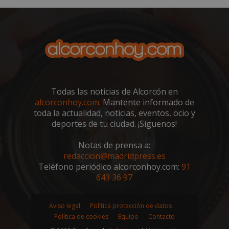
sp_t
1 año
Spotify Inc.
Todas las noticias de Alcorcón en
.spotify.com
alcorconhoy.com
. Mantente informado de
toda la actualidad, noticias, eventos, ocio y
deportes de tu ciudad. ¡Síguenos!
Notas de prensa a:
redaccion@madridpress.es
Teléfono periódico alcorconhoy.com:
91
643 36 97
__cf_bm
29 minutos
Cloudflare Inc.
58 segundo
.twitter.com
Aviso legal
Política protección de datos
Política de cookies
Equipo
Contacto