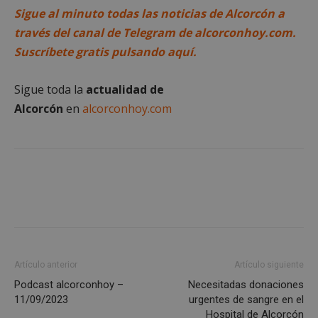
Sigue al minuto todas las noticias de Alcorcón a
Cookies de funcionalidad
través del canal de Telegram de alcorconhoy.com.
Cookies no clasificadas
Suscríbete gratis pulsando aquí.
Las cookies estrictamente necesarias permiten la
funcionalidad principal del sitio web, como el
inicio de sesión de usuario y la gestión de cuentas.
Sigue toda la
actualidad de
El sitio web no se puede utilizar correctamente sin
Alcorcón
en
alcorconhoy.com
las cookies estrictamente necesarias.
Proveedor
/
Nombre
Vencimient
Dominio
PHPSESSID
Sesión
PHP.net
alcorconhoy.com
Artículo anterior
Artículo siguiente
Podcast alcorconhoy –
Necesitadas donaciones
11/09/2023
urgentes de sangre en el
Hospital de Alcorcón