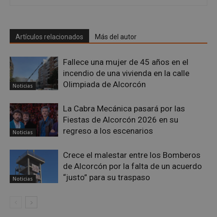
Artículos relacionados
Más del autor
sp_landing
23 horas 59
Spotify Inc.
minutos
.spotify.com
Fallece una mujer de 45 años en el
incendio de una vivienda en la calle
Olimpiada de Alcorcón
Noticias
La Cabra Mecánica pasará por las
Fiestas de Alcorcón 2026 en su
VISITOR_PRIVACY_METADATA
5 meses 4
YouTube
regreso a los escenarios
semanas
Noticias
.youtube.com
Crece el malestar entre los Bomberos
de Alcorcón por la falta de un acuerdo
“justo” para su traspaso
Noticias