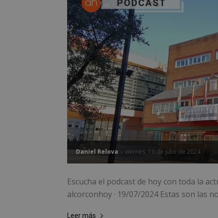
PHPSESSID
AWSALBCORS
sp_landing
VISITOR_PRIVACY
Daniel Relova
-
viernes, 19 de julio de 2024
Escucha el podcast de hoy con toda la act
alcorconhoy · 19/07/2024 Estas son las not
sp_t
Leer más