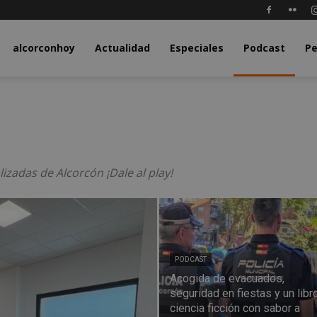
y.com
alcorconhoy
Actualidad
Especiales
Podcast
Pe
lizadas de Alcorcón ¡Dale al play!
PODCAST
Acogida de evacuados,
seguridad en fiestas y un libr
ciencia ficción con sabor a