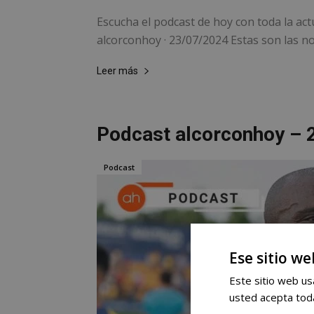
Escucha el podcast de hoy con toda la act
alcorconhoy · 23/07/2024 Estas son las not
Leer más
Podcast alcorconhoy – 
Podcast
Ese sitio we
Este sitio web usa
usted acepta toda