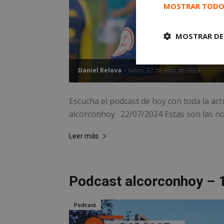
MOSTRAR TODO
MOSTRAR DE
Cookies
Daniel Relova
-
lunes, 22 de julio de 2024
estrictament
necesarias
Escucha el podcast de hoy con toda la act
alcorconhoy · 22/07/2024 Estas son las not
Leer más
Cooki
Podcast alcorconhoy – 
Las cookies estricta
la gestión de cuenta
Podcast
Nombre