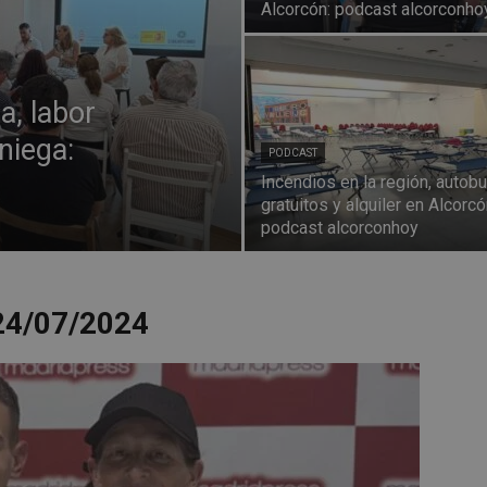
Alcorcón: podcast alcorconho
a, labor
niega:
PODCAST
Incendios en la región, autob
gratuitos y alquiler en Alcorcó
podcast alcorconhoy
24/07/2024