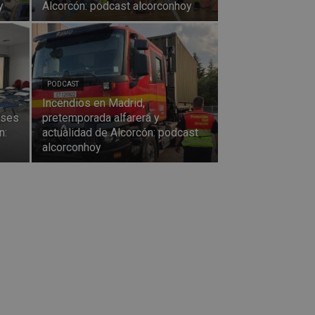
y
Alcorcón: podcast alcorconhoy
PODCAST
Incendios en Madrid,
uses
pretemporada alfarera y
n:
actualidad de Alcorcón: podcast
alcorconhoy