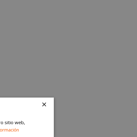
×
ro sitio web,
formación