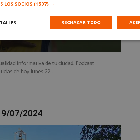
S LOS SOCIOS
(1597) →
TALLES
RECHAZAR TODO
ACE
Cookies de
Cookies de
Cookies de
e
rendimiento
preferencias
funcionalidad
ualidad informativa de tu ciudad. Podcast
icias de hoy lunes 22...
es estrictamente necesarias
Cookies de rendimiento
Cookies de prefer
Cookies de funcionalidad
Cookies no clasificadas
19/07/2024
mente necesarias permiten la funcionalidad principal del sitio web, como el inicio d
s. El sitio web no se puede utilizar correctamente sin las cookies estrictamente nece
Proveedor
/
Vencimiento
Descripción
Dominio