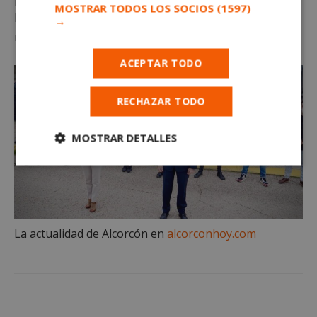
MOSTRAR TODOS LOS SOCIOS
(1597)
lo que este año la plantilla contará con 100 nuevos
→
maquinistas en el últimos trimestre del año 2020.
ACEPTAR TODO
RECHAZAR TODO
MOSTRAR DETALLES
Cookies
Cookies de
estrictamente
rendimiento
necesarias
La actualidad de Alcorcón en
alcorconhoy.com
Cookies de
Cookies de
preferencias
funcionalidad
Cookies no clasificadas