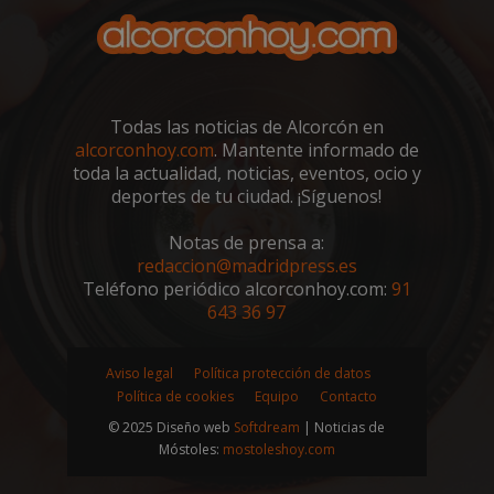
Todas las noticias de Alcorcón en
alcorconhoy.com
. Mantente informado de
toda la actualidad, noticias, eventos, ocio y
deportes de tu ciudad. ¡Síguenos!
Notas de prensa a:
redaccion@madridpress.es
Teléfono periódico alcorconhoy.com:
91
sp_landing
23 horas 59
Spotify Inc.
643 36 97
minutos
.spotify.com
Aviso legal
Política protección de datos
Política de cookies
Equipo
Contacto
© 2025 Diseño web
Softdream
| Noticias de
Móstoles:
mostoleshoy.com