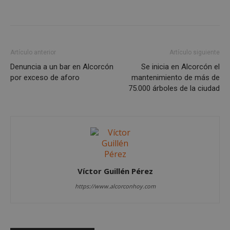
Artículo anterior
Artículo siguiente
Denuncia a un bar en Alcorcón
Se inicia en Alcorcón el
Cookies estrictamente necesarias
por exceso de aforo
mantenimiento de más de
Cookies de rendimiento
75.000 árboles de la ciudad
Cookies de preferencias
Cookies de funcionalidad
Cookies no clasificadas
Las cookies estrictamente necesarias permiten la
funcionalidad principal del sitio web, como el
inicio de sesión de usuario y la gestión de cuentas.
El sitio web no se puede utilizar correctamente sin
Víctor Guillén Pérez
las cookies estrictamente necesarias.
https://www.alcorconhoy.com
Proveedor
/
Nombre
Vencimient
Dominio
PHPSESSID
Sesión
PHP.net
alcorconhoy.com