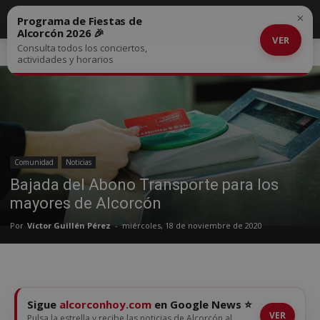
×
Programa de Fiestas de
Alcorcón 2026 🎉
VER
Consulta todos los conciertos,
Inicio
Comunidad
actividades y horarios
Comunidad
Noticias
Bajada del Abono Transporte para los
mayores de Alcorcón
Por
Víctor Guillén Pérez
-
miércoles, 18 de noviembre de 2020
Sigue
alcorconhoy.com
en Google News ⭐
VER
Pulsa la estrella y recibe las noticias de Alcorcón al