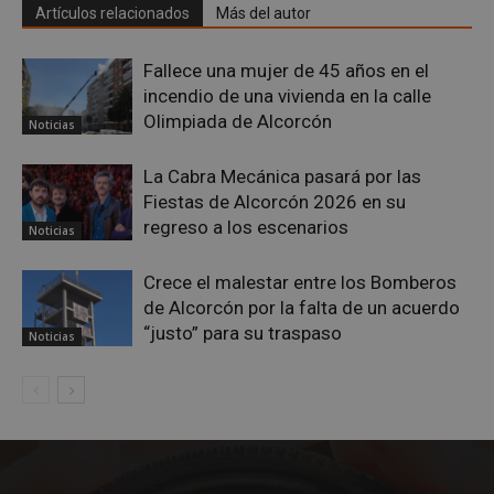
Artículos relacionados
Más del autor
Fallece una mujer de 45 años en el
incendio de una vivienda en la calle
Olimpiada de Alcorcón
Noticias
La Cabra Mecánica pasará por las
Fiestas de Alcorcón 2026 en su
regreso a los escenarios
Noticias
Google
Crece el malestar entre los Bomberos
Privacy Policy
de Alcorcón por la falta de un acuerdo
“justo” para su traspaso
Noticias
AWSALBCORS
1 semana
Amazon.com
Inc.
embed.bsky.app