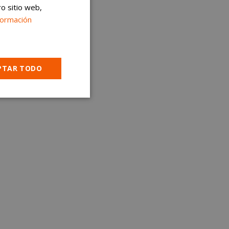
ro sitio web,
formación
PTAR TODO
Cookies no
clasificadas
encias
e sesión de usuario y
sarias.