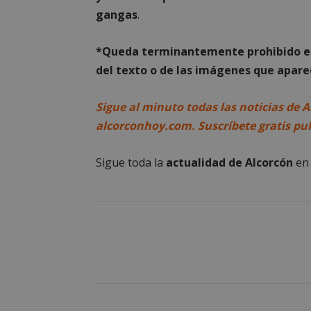
gangas
.
Nombre
*Queda terminantemente prohibido el 
PHPSESSID
del texto o de las imágenes que aparec
Sigue al minuto todas las noticias de A
alcorconhoy.com. Suscríbete gratis pu
AWSALBCORS
Sigue toda la
actualidad de Alcorcón
e
sp_landing
VISITOR_PRIVACY