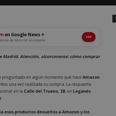
om
en Google News ⭐
VER
oticias de Alcorcón al instante
 de Madrid. Atención, alcorconeros: cómo comprar
n preguntado en algún momento qué hace
Amazon
ltos una vez realizada su compra. La respuesta
contrar en la
Calle del Trueno, 28
, en
Leganés
.
y
.
ila esos productos devueltos a Amazon y los