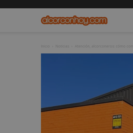
alcorconho
Inicio
Noticias
Atención, alcorconeros: cómo co