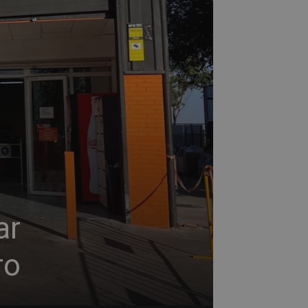
ar
ro