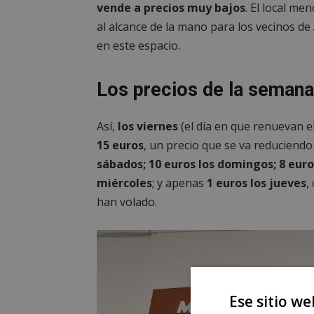
vende a precios muy bajos
. El local me
al alcance de la mano para los vecinos de
en este espacio.
Los precios de la semana
Así,
los viernes
(el día en que renuevan el
15 euros
, un precio que se va reduciendo
sábados; 10 euros los domingos; 8 euros
miércoles
; y apenas
1 euros los
jueves
,
han volado.
Ese sitio we