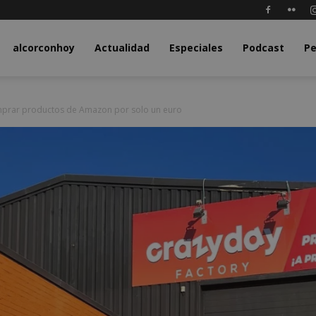
y.com
alcorconhoy
Actualidad
Especiales
Podcast
Pe
mprar productos de Amazon por solo un euro