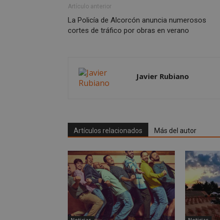
Artículo anterior
sp_t
La Policía de Alcorcón anuncia numerosos
cortes de tráfico por obras en verano
__cf_bm
CookieScriptConse
Javier Rubiano
Artículos relacionados
Más del autor
Nombre
Nombre
Nombre
__gpi
__Secure-
ROLLOUT_TOKEN
test_cookie
ttwid
OAID
IDE
Noticias
Noticias