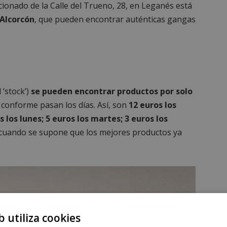
ncionado de la Calle del Trueno, 28, en Leganés está
Alcorcón
, que pueden encontrar auténticas gangas
 ‘stock’)
se pueden encontrar productos por solo
 conforme pasan los días. Así, son
12 euros los
 los lunes; 5 euros los martes; 3 euros los
 cuando se supone que los mejores productos ya
b utiliza cookies