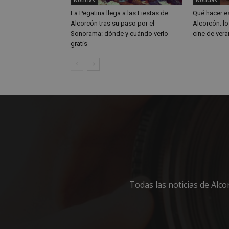
_ga_MP6BJ9ENMQ
iutk
La Pegatina llega a las Fiestas de
Qué hacer e
Alcorcón tras su paso por el
Alcorcón: lo
_ga
Sonorama: dónde y cuándo verlo
cine de vera
YSC
gratis
__gads
VISITOR_INFO1_LIV
__eoi
Todas las noticias de Alc