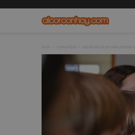
alcorconho
Inicio
Comunidad
Aprobada la jornada partida en