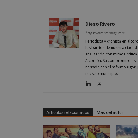
AWSALBCORS
Diego Rivero
https://alcorconhoy.com
sp_landing
Periodista y cronista en alcor
los barrios de nuestra ciudad 
analizando con mirada crítica 
VISITOR_PRIVACY
Alcorcón. Su compromiso es fi
narrada con el máximo rigor, 
nuestro municipio.
sp_t
__cf_bm
Artículos relacionados
Más del autor
CookieScriptConse