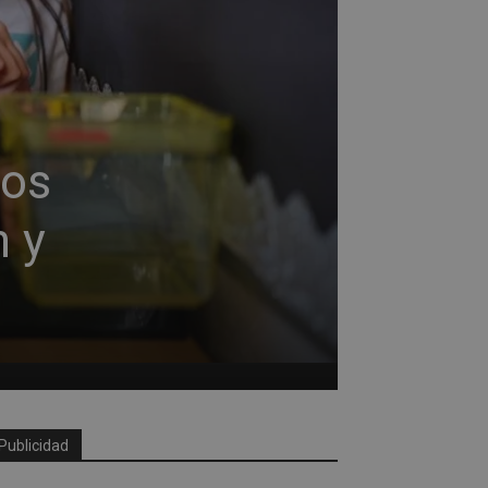
ios
n y
Publicidad