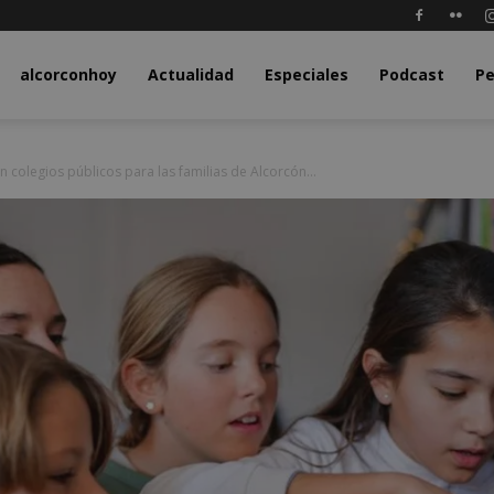
y.com
alcorconhoy
Actualidad
Especiales
Podcast
Pe
 colegios públicos para las familias de Alcorcón...