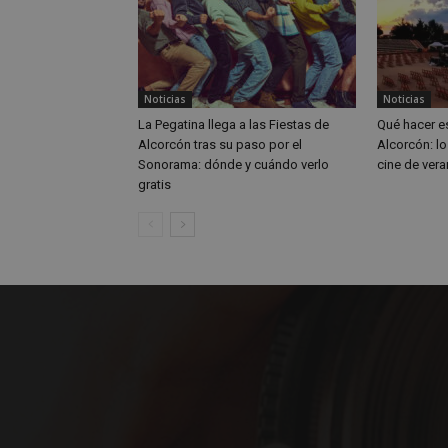
Noticias
Noticias
Nombre
Nombre
La Pegatina llega a las Fiestas de
Qué hacer e
Nombre
__gpi
__Secure-
Alcorcón tras su paso por el
Alcorcón: lo
ROLLOUT_TOKEN
Sonorama: dónde y cuándo verlo
cine de vera
test_cookie
ttwid
gratis
OAID
IDE
_ga_MP6BJ9ENMQ
iutk
_ga
YSC
__gads