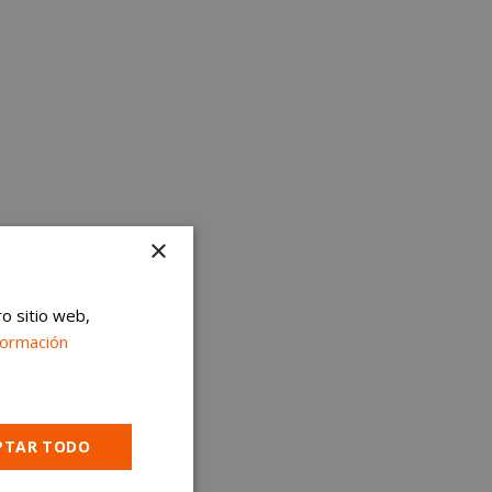
×
ro sitio web,
formación
PTAR TODO