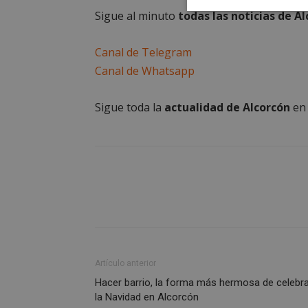
Cookies
Sigue al minuto
todas las noticias de A
estrictament
necesarias
Canal de Telegram
Canal de Whatsapp
Sigue toda la
actualidad de Alcorcón
e
Cooki
Las cookies estricta
la gestión de cuenta
Nombre
PHPSESSID
Artículo anterior
Hacer barrio, la forma más hermosa de celebr
la Navidad en Alcorcón