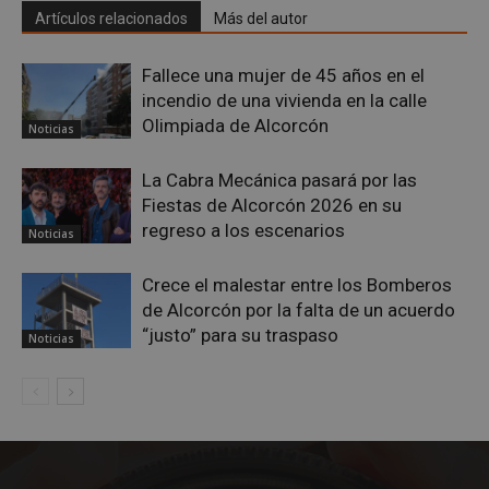
Artículos relacionados
Más del autor
Fallece una mujer de 45 años en el
incendio de una vivienda en la calle
Olimpiada de Alcorcón
Noticias
La Cabra Mecánica pasará por las
Fiestas de Alcorcón 2026 en su
regreso a los escenarios
Noticias
Google
Crece el malestar entre los Bomberos
Privacy Policy
de Alcorcón por la falta de un acuerdo
“justo” para su traspaso
Noticias
AWSALBCORS
1 semana
Amazon.com
Inc.
embed.bsky.app