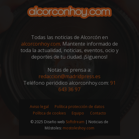
Todas las noticias de Alcorcón en
alcorconhoy.com
. Mantente informado de
toda la actualidad, noticias, eventos, ocio y
deportes de tu ciudad. ¡Síguenos!
Notas de prensa a:
redaccion@madridpress.es
Teléfono periódico alcorconhoy.com:
91
sp_landing
23 horas 59
Spotify Inc.
643 36 97
minutos
.spotify.com
Aviso legal
Política protección de datos
Política de cookies
Equipo
Contacto
© 2025 Diseño web
Softdream
| Noticias de
Móstoles:
mostoleshoy.com