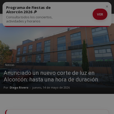
×
Programa de Fiestas de
Alcorcón 2026 🎉
VER
Consulta todos los conciertos,
Inicio
Noticias
actividades y horarios
Noticias
Anunciado un nuevo corte de luz en
Alcorcón: hasta una hora de duración
Por
Diego Rivero
-
jueves, 14 de mayo de 2026