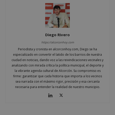
Diego Rivero
Cookies estrictamente necesarias
Cookies de rendimiento
https://alcorconhoy.com
Periodista y cronista en alcorconhoy.com, Diego se ha
Cookies de preferencias
especializado en convertir el latido de los barrios de nuestra
Cookies de funcionalidad
ciudad en noticias, dando voz a las reivindicaciones vecinales y
Cookies no clasificadas
analizando con mirada crítica la política municipal, el deporte y
la vibrante agenda cultural de Alcorcón. Su compromiso es
Las cookies estrictamente necesarias permiten la
firme: garantizar que cada historia que importa a los vecinos
funcionalidad principal del sitio web, como el
inicio de sesión de usuario y la gestión de cuentas.
sea narrada con el máximo rigor, precisión y esa cercanía
El sitio web no se puede utilizar correctamente sin
necesaria para entender la realidad de nuestro municipio.
las cookies estrictamente necesarias.
Proveedor
/
Nombre
Vencimient
Dominio
PHPSESSID
Sesión
PHP.net
alcorconhoy.com