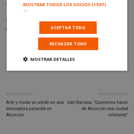
Canal de Whatsapp
MOSTRAR TODOS LOS SOCIOS
(1597)
→
Sigue toda la
actualidad de
ACEPTAR TODO
Alcorcón
en
alcorconhoy.com
RECHAZAR TODO
MOSTRAR DETALLES
Cookies
Cookies de
estrictamente
rendimiento
necesarias
Artículo anterior
Artículo siguiente
Arte y moda se unirán en una
Iván Barrasa: “Queremos hacer
Cookies de
Cookies de
innovadora pasarela en
de Alcorcón una ciudad
preferencias
funcionalidad
Alcorcón
referente”
Cookies no clasificadas