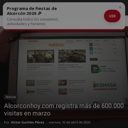
×
Programa de Fiestas de
Alcorcón 2026 🎉
VER
Consulta todos los conciertos,
Inicio
Noticias
actividades y horarios
Noticias
Alcorconhoy.com registra más de 600.000
visitas en marzo
Por
Víctor Guillén Pérez
-
viernes, 10 de abril de 2020