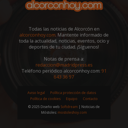
sp_landing
23 horas 59
Spotify Inc.
minutos
.spotify.com
Todas las noticias de Alcorcón en
alcorconhoy.com
. Mantente informado de
toda la actualidad, noticias, eventos, ocio y
deportes de tu ciudad. ¡Síguenos!
Notas de prensa a:
VISITOR_PRIVACY_METADATA
5 meses 4
YouTube
redaccion@madridpress.es
semanas
.youtube.com
Teléfono periódico alcorconhoy.com:
91
643 36 97
Aviso legal
Política protección de datos
Política de cookies
Equipo
Contacto
© 2025 Diseño web
Softdream
| Noticias de
Móstoles:
mostoleshoy.com