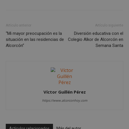
Cookies no clasificadas
Las cookies estrictamente necesarias permiten la
funcionalidad principal del sitio web, como el
inicio de sesión de usuario y la gestión de cuentas.
Artículo anterior
Artículo siguiente
El sitio web no se puede utilizar correctamente sin
las cookies estrictamente necesarias.
“Mi mayor preocupación es la
Diversión educativa con el
situación en las residencias de
Colegio Alkor de Alcorcón en
Proveedor
/
Nombre
Vencimient
Alcorcón”
Semana Santa
Dominio
PHPSESSID
Sesión
PHP.net
alcorconhoy.com
Víctor Guillén Pérez
https://www.alcorconhoy.com
Artículos relacionados
Más del autor