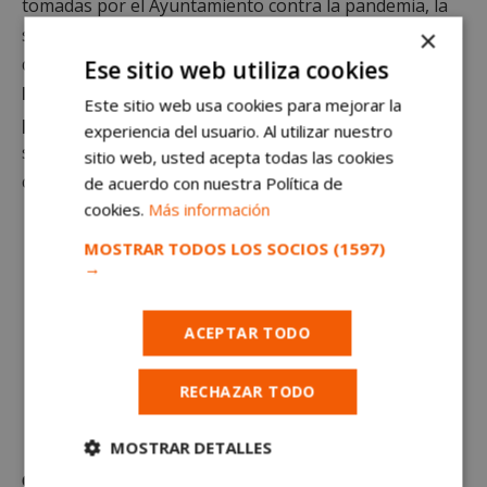
tomadas por el Ayuntamiento contra la pandemia, la
situación del Hospital Fundación Alcorcón, las medidas
×
de la Comunidad de Madrid…
Pero especialmente
Ese sitio web utiliza cookies
hemos hecho hincapié en el factor humano, en las
Este sitio web usa cookies para mejorar la
personas, en los alcorconeros
que, con su trabajo,
experiencia del usuario. Al utilizar nuestro
solidaridad y quedándonos en casa está peleando
sitio web, usted acepta todas las cookies
contra la pandemia.
de acuerdo con nuestra Política de
cookies.
Más información
MOSTRAR TODOS LOS SOCIOS
(1597)
→
ACEPTAR TODO
RECHAZAR TODO
MOSTRAR DETALLES
Gracias a todos por vuestra confianza
, esperamos seguir