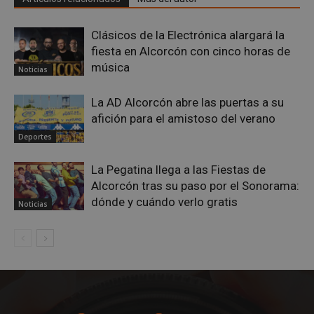
Google
Privacy Policy
Clásicos de la Electrónica alargará la
fiesta en Alcorcón con cinco horas de
música
Noticias
La AD Alcorcón abre las puertas a su
AWSALBCORS
1 semana
Amazon.com
Inc.
afición para el amistoso del verano
embed.bsky.app
Deportes
La Pegatina llega a las Fiestas de
Alcorcón tras su paso por el Sonorama:
dónde y cuándo verlo gratis
Noticias