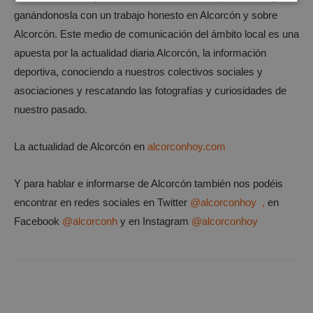
Cookies
Cookies de
estrictamente
rendimiento
ganándonosla con un trabajo honesto en Alcorcón y sobre
necesarias
Alcorcón. Este medio de comunicación del ámbito local es una
apuesta por la actualidad diaria Alcorcón, la información
deportiva, conociendo a nuestros colectivos sociales y
Cookies de
Cookies de
asociaciones y rescatando las fotografías y curiosidades de
preferencias
funcionalidad
nuestro pasado.
Cookies no clasificadas
La actualidad de Alcorcón en
alcorconhoy.com
Y para hablar e informarse de Alcorcón también nos podéis
encontrar en redes sociales en Twitter
@alcorconhoy ,
en
Facebook
@alcorconh
y en Instagram
@alcorconhoy
Cookies estrictamente necesarias
Cookies de rendimiento
Cookies de preferencias
Cookies de funcionalidad