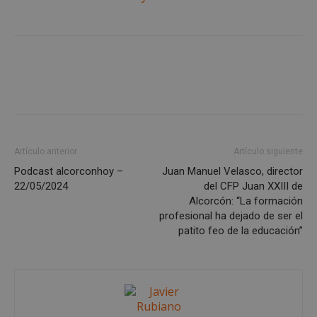
PHPSESSID
Sesión
PHP.net
alcorconhoy.com
Artículo anterior
Artículo siguiente
Podcast alcorconhoy –
Juan Manuel Velasco, director
22/05/2024
del CFP Juan XXIII de
Alcorcón: “La formación
profesional ha dejado de ser el
Google
Privacy Policy
patito feo de la educación”
AWSALBCORS
1 semana
Amazon.com