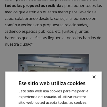
todas las propuestas recibidas
para poner todos los
medios que estén en nuestra mano para llevarlos a
cabo: colaborando desde la concejalía, poniendo en
común a vecinos con propuestas relacionadas,
cediendo espacios públicos, etc. Juntos y juntas
haremos que las fiestas lleguen a todos los barrios de
nuestra ciudad”.
×
Ese sitio web utiliza cookies
Este sitio web usa cookies para mejorar la
experiencia del usuario. Al utilizar nuestro
sitio web, usted acepta todas las cookies
Alcorcón ya prepara las Fiestas de septiembre con