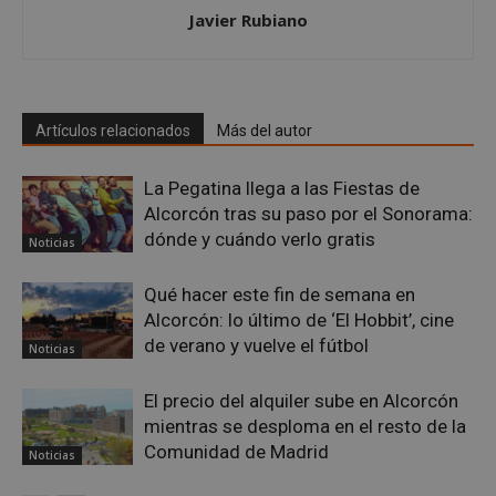
Inc.
embed.bsky.app
Javier Rubiano
Artículos relacionados
Más del autor
La Pegatina llega a las Fiestas de
Alcorcón tras su paso por el Sonorama:
dónde y cuándo verlo gratis
Noticias
Qué hacer este fin de semana en
Alcorcón: lo último de ‘El Hobbit’, cine
de verano y vuelve el fútbol
Noticias
sp_landing
23 horas 59
Spotify Inc.
minutos
.spotify.com
El precio del alquiler sube en Alcorcón
mientras se desploma en el resto de la
Comunidad de Madrid
Noticias