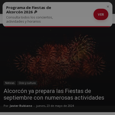
×
Programa de Fiestas de
Alcorcón 2026 🎉
VER
Consulta todos los conciertos,
Inicio
Noticias
actividades y horarios
Noticias
Ocio y cultura
Alcorcón ya prepara las Fiestas de
septiembre con numerosas actividades
Por
Javier Rubiano
-
jueves, 23 de mayo de 2024