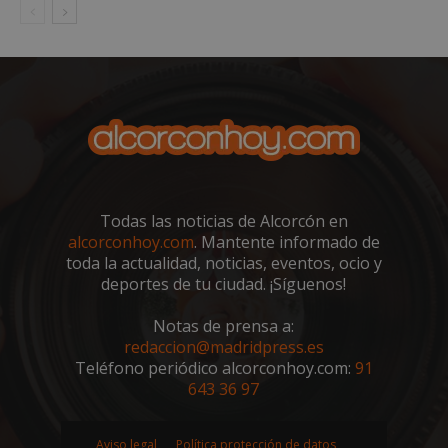
VISITOR_PRIVACY_METADATA
5 meses 4
YouTube
semanas
.youtube.com
Todas las noticias de Alcorcón en
alcorconhoy.com
. Mantente informado de
toda la actualidad, noticias, eventos, ocio y
deportes de tu ciudad. ¡Síguenos!
Notas de prensa a:
redaccion@madridpress.es
Teléfono periódico alcorconhoy.com:
91
643 36 97
sp_t
1 año
Spotify Inc.
.spotify.com
Aviso legal
Política protección de datos