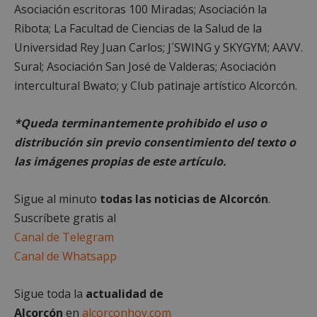
Asociación escritoras 100 Miradas; Asociación la
Ribota; La Facultad de Ciencias de la Salud de la
Cookies no clasificadas
Universidad Rey Juan Carlos; J´SWING y SKYGYM; AAVV.
Sural; Asociación San José de Valderas; Asociación
intercultural Bwato; y Club patinaje artístico Alcorcón.
*Queda terminantemente prohibido el uso o
Cookies estrictamente necesarias
distribución sin previo consentimiento del texto o
Cookies de rendimiento
las imágenes propias de este artículo.
Cookies de preferencias
Cookies de funcionalidad
Sigue al minuto
todas las noticias de Alcorcón
.
Cookies no clasificadas
Suscríbete gratis al
Canal de Telegram
Las cookies estrictamente necesarias permiten la
funcionalidad principal del sitio web, como el
Canal de Whatsapp
inicio de sesión de usuario y la gestión de cuentas.
El sitio web no se puede utilizar correctamente sin
las cookies estrictamente necesarias.
Sigue toda la
actualidad de
Proveedor
/
Nombre
Vencimient
Alcorcón
en
alcorconhoy.com
Dominio