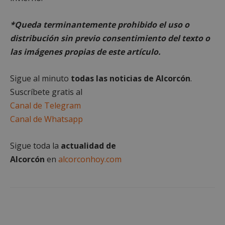
*Queda terminantemente prohibido el uso o
distribución sin previo consentimiento del texto o
las imágenes propias de este artículo.
Cookies estrictamente necesarias
Cookies de rendimiento
Sigue al minuto
todas las noticias de Alcorcón
.
Cookies de preferencias
Suscríbete gratis al
Cookies de funcionalidad
Canal de Telegram
Cookies no clasificadas
Canal de Whatsapp
Las cookies estrictamente necesarias permiten la
funcionalidad principal del sitio web, como el
Sigue toda la
actualidad de
inicio de sesión de usuario y la gestión de cuentas.
El sitio web no se puede utilizar correctamente sin
Alcorcón
en
alcorconhoy.com
las cookies estrictamente necesarias.
Proveedor
/
Nombre
Vencimient
Dominio
PHPSESSID
Sesión
PHP.net
alcorconhoy.com