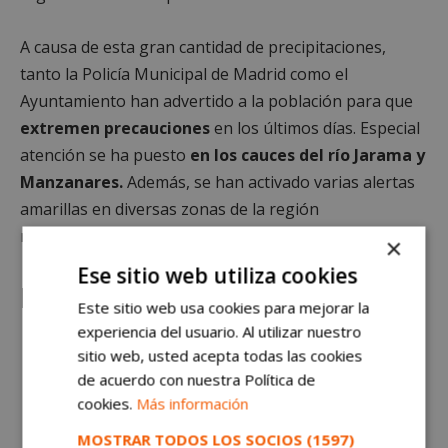
A causa de esta gran cantidad de precipitaciones,
tanto la Policía Municipal de Madrid como el
Ayuntamiento han advertido a la población para que
extremen precauciones
en los últimos días. Especial
atención se ha puesto
en los cauces del río Jarama y
Manzanares
.
Además, se han activado varias alertas
amarillas en diversas zonas de la región
recientemente.
×
Ese sitio web utiliza cookies
La primavera llama a la puerta
Este sitio web usa cookies para mejorar la
experiencia del usuario. Al utilizar nuestro
sitio web, usted acepta todas las cookies
de acuerdo con nuestra Política de
cookies.
Más información
MOSTRAR TODOS LOS SOCIOS
(1597)