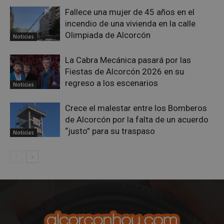
Fallece una mujer de 45 años en el
incendio de una vivienda en la calle
Olimpiada de Alcorcón
Noticias
La Cabra Mecánica pasará por las
Fiestas de Alcorcón 2026 en su
regreso a los escenarios
Noticias
Crece el malestar entre los Bomberos
de Alcorcón por la falta de un acuerdo
sp_landing
23 horas 59
Spotify Inc.
“justo” para su traspaso
minutos
.spotify.com
Noticias
VISITOR_PRIVACY_METADATA
5 meses 4
YouTube
semanas
.youtube.com