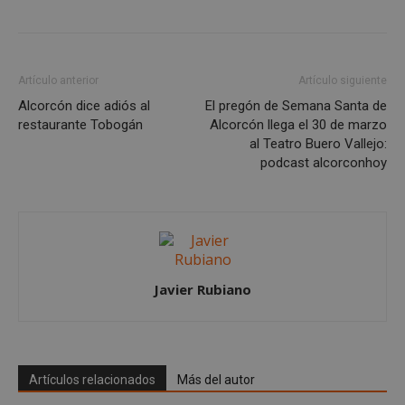
Artículo anterior
Artículo siguiente
Alcorcón dice adiós al
El pregón de Semana Santa de
restaurante Tobogán
Alcorcón llega el 30 de marzo
al Teatro Buero Vallejo:
podcast alcorconhoy
Google
Privacy Policy
Javier Rubiano
AWSALBCORS
1 semana
Amazon.com
Inc.
embed.bsky.app
Artículos relacionados
Más del autor