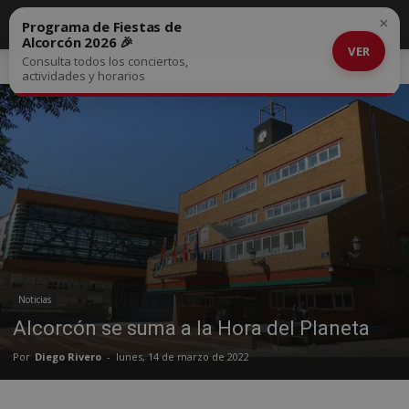
×
Programa de Fiestas de
Alcorcón 2026 🎉
VER
Consulta todos los conciertos,
Inicio
Noticias
actividades y horarios
Noticias
Alcorcón se suma a la Hora del Planeta
Por
Diego Rivero
-
lunes, 14 de marzo de 2022