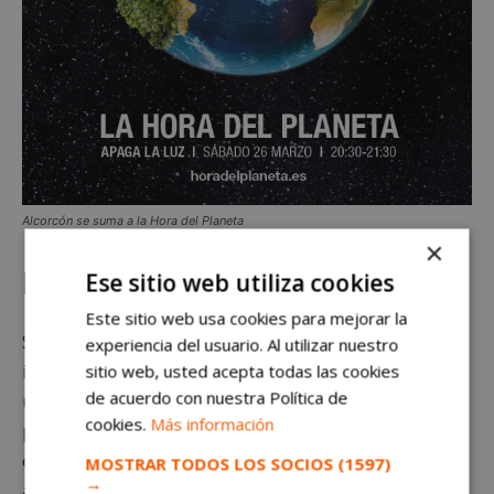
Alcorcón se suma a la Hora del Planeta
×
La iniciativa
Ese sitio web utiliza cookies
Este sitio web usa cookies para mejorar la
Se espera que esta iniciativa sirva de revulsivo para el
experiencia del usuario. Al utilizar nuestro
impulso y la realización de acciones que fomenten el
sitio web, usted acepta todas las cookies
de acuerdo con nuestra Política de
uso de energías renovables. Todo ello intenta
cookies.
Más información
promover la
eficiencia energética
de los
edificios,
encaminado hacia un modelo sostenible, eficiente y
MOSTRAR TODOS LOS SOCIOS
(1597)
→
autosuficiente.