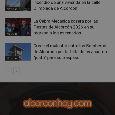
incendio de una vivienda en la calle
Olimpiada de Alcorcón
Noticias
La Cabra Mecánica pasará por las
Fiestas de Alcorcón 2026 en su
regreso a los escenarios
Noticias
Crece el malestar entre los Bomberos
de Alcorcón por la falta de un acuerdo
“justo” para su traspaso
Noticias
sp_landing
23 horas 59
Spotify Inc.
minutos
.spotify.com
VISITOR_PRIVACY_METADATA
5 meses 4
YouTube
semanas
.youtube.com