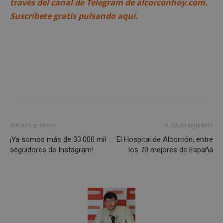
través del canal de Telegram de alcorconhoy.com.
Suscríbete gratis pulsando aquí.
Cookies estrictamente necesarias
Cookies de rendimiento
Cookies de preferencias
Cookies de funcionalidad
Cookies no clasificadas
Las cookies estrictamente necesarias permiten la
Artículo anterior
Artículo siguiente
funcionalidad principal del sitio web, como el
inicio de sesión de usuario y la gestión de cuentas.
¡Ya somos más de 33.000 mil
El Hospital de Alcorcón, entre
El sitio web no se puede utilizar correctamente sin
seguidores de Instagram!
los 70 mejores de España
las cookies estrictamente necesarias.
Proveedor
/
Nombre
Vencimient
Dominio
PHPSESSID
Sesión
PHP.net
alcorconhoy.com