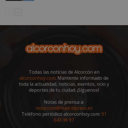
sp_landing
23 horas 59
Spotify Inc.
minutos
.spotify.com
Todas las noticias de Alcorcón en
alcorconhoy.com
. Mantente informado de
toda la actualidad, noticias, eventos, ocio y
VISITOR_PRIVACY_METADATA
5 meses 4
YouTube
semanas
.youtube.com
deportes de tu ciudad. ¡Síguenos!
Notas de prensa a:
redaccion@madridpress.es
Teléfono periódico alcorconhoy.com:
91
643 36 97