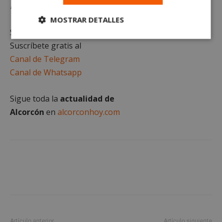
las imágenes propias de este artículo.
MOSTRAR DETALLES
Sigue al minuto
todas las noticias de Alcorcón
.
Cookies
Cookies de
Suscríbete gratis al
estrictamente
rendimiento
necesarias
Canal de Telegram
Canal de Whatsapp
Cookies de
Cookies de
Sigue toda la
actualidad de
preferencias
funcionalidad
Alcorcón
en
alcorconhoy.com
Cookies no clasificadas
Cookies estrictamente necesarias
Artículo anterior
Artículo siguiente