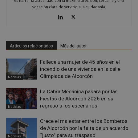
es narrar la actualidad con la máxima precisión, cercanía y una
vocación clara de servicio a la ciudadanía.
Google
Privacy Policy
Artículos relacionados
Más del autor
Fallece una mujer de 45 años en el
incendio de una vivienda en la calle
AWSALBCORS
1 semana
Amazon.com
Inc.
Olimpiada de Alcorcón
Noticias
embed.bsky.app
La Cabra Mecánica pasará por las
Fiestas de Alcorcón 2026 en su
regreso a los escenarios
Noticias
Crece el malestar entre los Bomberos
de Alcorcón por la falta de un acuerdo
“justo” para su traspaso
Noticias