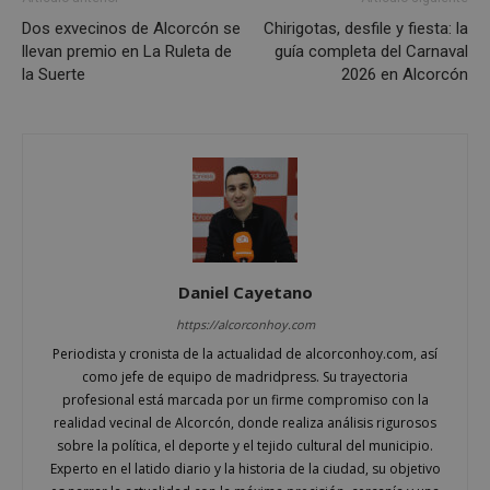
Cookies de rendimiento
Dos exvecinos de Alcorcón se
Chirigotas, desfile y fiesta: la
Cookies de preferencias
llevan premio en La Ruleta de
guía completa del Carnaval
Cookies de funcionalidad
la Suerte
2026 en Alcorcón
Cookies no clasificadas
Las cookies estrictamente necesarias permiten la
funcionalidad principal del sitio web, como el
inicio de sesión de usuario y la gestión de cuentas.
El sitio web no se puede utilizar correctamente sin
las cookies estrictamente necesarias.
Proveedor
/
Nombre
Vencimient
Dominio
PHPSESSID
Sesión
Daniel Cayetano
PHP.net
alcorconhoy.com
https://alcorconhoy.com
Periodista y cronista de la actualidad de alcorconhoy.com, así
como jefe de equipo de madridpress. Su trayectoria
profesional está marcada por un firme compromiso con la
realidad vecinal de Alcorcón, donde realiza análisis rigurosos
sobre la política, el deporte y el tejido cultural del municipio.
Experto en el latido diario y la historia de la ciudad, su objetivo