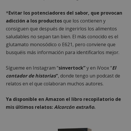
*
Evitar los potenciadores del sabor, que provocan
adicción a los productos
que los contienen y
consiguen que después de ingerirlos los alimentos
saludables no sepan tan bien. El más conocido es el
glutamato monosódico o E621, pero conviene que
Google
Privacy Policy
busquéis más información para identificarlos mejor.
Sígueme en Instagram “
sinvertock”
y en iVoox “
El
contador de historias
“
, donde tengo un podcast de
AWSALBCORS
1 semana
Amazon.com
relatos en el que colaboran muchos autores.
Inc.
embed.bsky.app
Ya disponible en Amazon el libro recopilatorio de
mis últimos relatos:
Alcorcón extraño
.