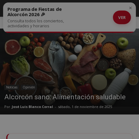
×
Programa de Fiestas de
Alcorcón 2026 🎉
VER
Consulta todos los conciertos,
Inicio
Noticias
actividades y horarios
Noticias
Opinión
Alcorcón sano: Alimentación saludable
Por
José Luis Blanco Corral
-
sábado, 1 de noviembre de 2025