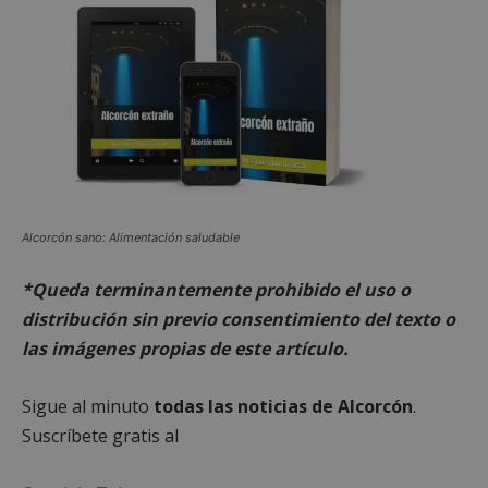
sp_landing
23 horas 59
Spotify Inc.
minutos
.spotify.com
Alcorcón sano: Alimentación saludable
*Queda terminantemente prohibido el uso o
distribución sin previo consentimiento del texto o
las imágenes propias de este artículo.
VISITOR_PRIVACY_METADATA
5 meses 4
YouTube
semanas
.youtube.com
Sigue al minuto
todas las noticias de Alcorcón
.
Suscríbete gratis al