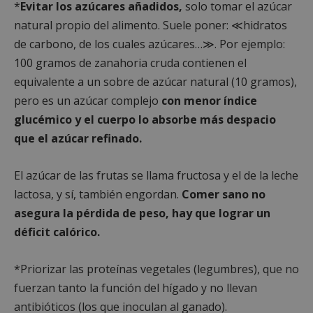
*
Evitar los azúcares añadidos,
solo tomar el azúcar
natural propio del alimento. Suele poner: ≪hidratos
Cookies estrictamente necesarias
de carbono, de los cuales azúcares…≫. Por ejemplo:
Cookies de rendimiento
100 gramos de zanahoria cruda contienen el
Cookies de preferencias
equivalente a un sobre de azúcar natural (10 gramos),
Cookies de funcionalidad
pero es un azúcar complejo
con menor índice
Cookies no clasificadas
glucémico y el cuerpo lo absorbe más despacio
Las cookies estrictamente necesarias permiten la
que el azúcar refinado.
funcionalidad principal del sitio web, como el
inicio de sesión de usuario y la gestión de cuentas.
El sitio web no se puede utilizar correctamente sin
las cookies estrictamente necesarias.
El azúcar de las frutas se llama fructosa y el de la leche
lactosa, y sí, también engordan.
Comer sano no
Proveedor
/
Nombre
Vencimient
Dominio
asegura la pérdida de peso, hay que lograr un
PHPSESSID
Sesión
PHP.net
déficit calórico.
alcorconhoy.com
*Priorizar las proteínas vegetales (legumbres), que no
fuerzan tanto la función del hígado y no llevan
antibióticos (los que inoculan al ganado).